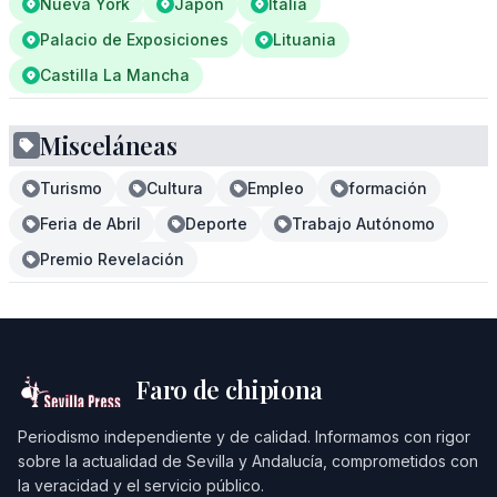
Nueva York
Japón
Italia
Palacio de Exposiciones
Lituania
Castilla La Mancha
Misceláneas
Turismo
Cultura
Empleo
formación
Feria de Abril
Deporte
Trabajo Autónomo
Premio Revelación
Faro de chipiona
Periodismo independiente y de calidad. Informamos con rigor
sobre la actualidad de Sevilla y Andalucía, comprometidos con
la veracidad y el servicio público.