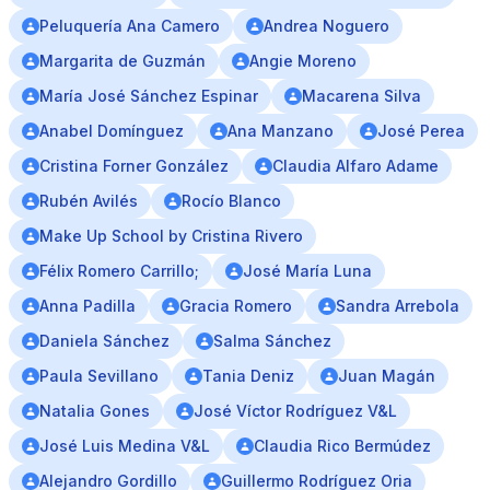
Peluquería Ana Camero
Andrea Noguero
Margarita de Guzmán
Angie Moreno
María José Sánchez Espinar
Macarena Silva
Anabel Domínguez
Ana Manzano
José Perea
Cristina Forner González
Claudia Alfaro Adame
Rubén Avilés
Rocío Blanco
Make Up School by Cristina Rivero
Félix Romero Carrillo;
José María Luna
Anna Padilla
Gracia Romero
Sandra Arrebola
Daniela Sánchez
Salma Sánchez
Paula Sevillano
Tania Deniz
Juan Magán
Natalia Gones
José Víctor Rodríguez V&L
José Luis Medina V&L
Claudia Rico Bermúdez
Alejandro Gordillo
Guillermo Rodríguez Oria