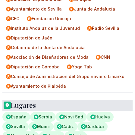
Ayuntamiento de Sevilla
Junta de Andalucía
CEO
Fundación Unicaja
Instituto Andaluz de la Juventud
Radio Sevilla
Diputación de Jaén
Gobierno de la Junta de Andalucía
Asociación de Diseñadores de Moda
CNN
Diputación de Córdoba
Yoga Tab
Consejo de Administración del Grupo naviero Limarko
Ayuntamiento de Klaipėda
Lugares
España
Serbia
Novi Sad
Huelva
Sevilla
Miami
Cádiz
Córdoba