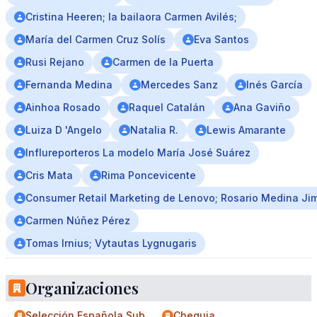
Cristina Heeren; la bailaora Carmen Avilés;
María del Carmen Cruz Solís
Eva Santos
Rusi Rejano
Carmen de la Puerta
Fernanda Medina
Mercedes Sanz
Inés García
Ainhoa Rosado
Raquel Catalán
Ana Gaviño
Luiza D 'Angelo
Natalia R.
Lewis Amarante
Influreporteros La modelo María José Suárez
Cris Mata
Rima Poncevicente
Consumer Retail Marketing de Lenovo; Rosario Medina Ji
Carmen Núñez Pérez
Tomas Irnius; Vytautas Lygnugaris
Organizaciones
Selección Española Sub
Chequia