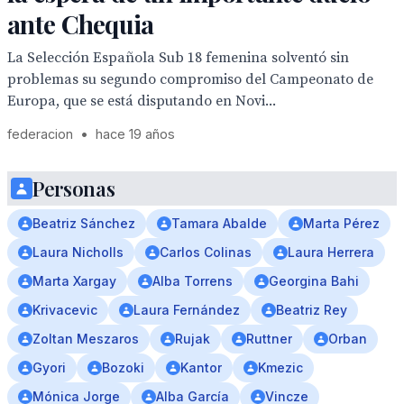
ante Chequia
La Selección Española Sub 18 femenina solventó sin
problemas su segundo compromiso del Campeonato de
Europa, que se está disputando en Novi...
federacion
•
hace 19 años
Personas
Beatriz Sánchez
Tamara Abalde
Marta Pérez
Laura Nicholls
Carlos Colinas
Laura Herrera
Marta Xargay
Alba Torrens
Georgina Bahi
Krivacevic
Laura Fernández
Beatriz Rey
Zoltan Meszaros
Rujak
Ruttner
Orban
Gyori
Bozoki
Kantor
Kmezic
Mónica Jorge
Alba García
Vincze