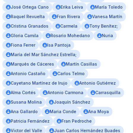
José Ortega Cano
Erika Leiva
María Toledo
Raquel Revuelta
Fran Rivera
Vanesa Martín
Cristina Granados
Carmela
Tony Benítez;
Gloria Camila
Rosario Mohedano
Nuria
Fiona Ferrer
Isa Pantoja
María del Mar Sánchez Estrella;
Marqués de Cáceres
Martín Casillas
Antonio Castaño
Carlos Telmo
Cayetano Martínez de Irujo
Antonio Gutiérrez
Alma Cortés
Antonio Carmona
Carrasquilla
Susana Molina
Joaquín Sánchez
Ana Gallardo
Maria Conde
Ana Moya
Patricia Fernández
Fran Pedroche
Victor del Valle
Juan Carlos Hernández Buades