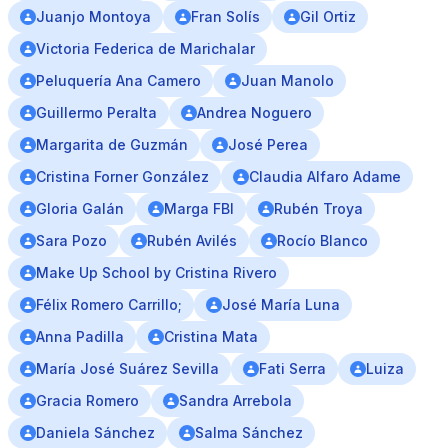
Juanjo Montoya
Fran Solís
Gil Ortiz
Victoria Federica de Marichalar
Peluquería Ana Camero
Juan Manolo
Guillermo Peralta
Andrea Noguero
Margarita de Guzmán
José Perea
Cristina Forner González
Claudia Alfaro Adame
Gloria Galán
Marga FBI
Rubén Troya
Sara Pozo
Rubén Avilés
Rocío Blanco
Make Up School by Cristina Rivero
Félix Romero Carrillo;
José María Luna
Anna Padilla
Cristina Mata
María José Suárez Sevilla
Fati Serra
Luiza
Gracia Romero
Sandra Arrebola
Daniela Sánchez
Salma Sánchez