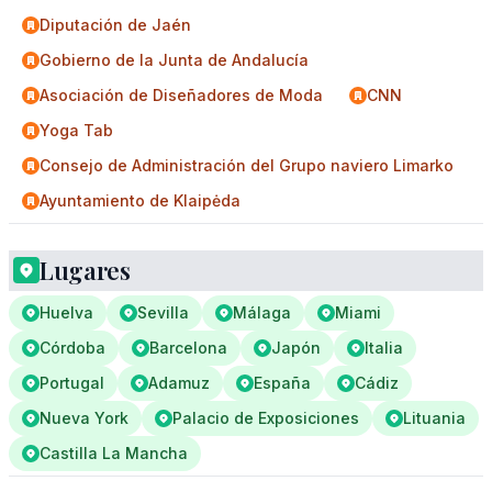
Diputación de Jaén
Gobierno de la Junta de Andalucía
Asociación de Diseñadores de Moda
CNN
Yoga Tab
Consejo de Administración del Grupo naviero Limarko
Ayuntamiento de Klaipėda
Lugares
Huelva
Sevilla
Málaga
Miami
Córdoba
Barcelona
Japón
Italia
Portugal
Adamuz
España
Cádiz
Nueva York
Palacio de Exposiciones
Lituania
Castilla La Mancha