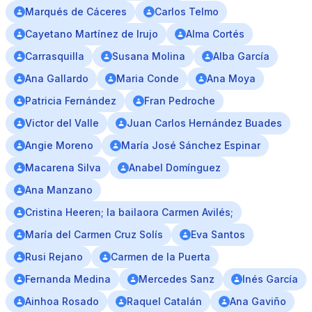
Marqués de Cáceres
Carlos Telmo
Cayetano Martínez de Irujo
Alma Cortés
Carrasquilla
Susana Molina
Alba García
Ana Gallardo
Maria Conde
Ana Moya
Patricia Fernández
Fran Pedroche
Victor del Valle
Juan Carlos Hernández Buades
Angie Moreno
María José Sánchez Espinar
Macarena Silva
Anabel Domínguez
Ana Manzano
Cristina Heeren; la bailaora Carmen Avilés;
María del Carmen Cruz Solís
Eva Santos
Rusi Rejano
Carmen de la Puerta
Fernanda Medina
Mercedes Sanz
Inés García
Ainhoa Rosado
Raquel Catalán
Ana Gaviño