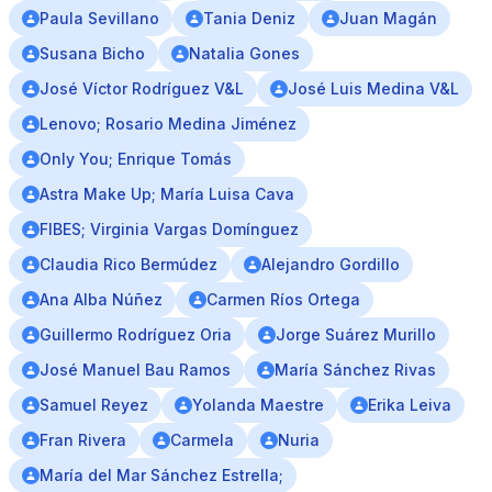
Paula Sevillano
Tania Deniz
Juan Magán
Susana Bicho
Natalia Gones
José Víctor Rodríguez V&L
José Luis Medina V&L
Lenovo; Rosario Medina Jiménez
Only You; Enrique Tomás
Astra Make Up; María Luisa Cava
FIBES; Virginia Vargas Domínguez
Claudia Rico Bermúdez
Alejandro Gordillo
Ana Alba Núñez
Carmen Ríos Ortega
Guillermo Rodríguez Oria
Jorge Suárez Murillo
José Manuel Bau Ramos
María Sánchez Rivas
Samuel Reyez
Yolanda Maestre
Erika Leiva
Fran Rivera
Carmela
Nuria
María del Mar Sánchez Estrella;