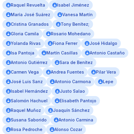
Raquel Revuelta
Isabel Jiménez
María José Suárez
Vanesa Martín
Cristina Granados
Tony Benítez;
Gloria Camila
Rosario Mohedano
Yolanda Rivas
Fiona Ferrer
José Hidalgo
Isa Pantoja
Martín Casillas
Antonio Castaño
Antonio Gutiérrez
Sara de Benítez
Carmen Vega
Andrea Fuentes
Pilar Vera
José Luis Sanz
Antonio Carmona
Lepe
Isabel Hernández
Justo Salao
Salomón Hachuel
Elisabeth Pantojo
Raquel Muñoz
Joaquín Sánchez
Susana Saborido
Antonio Carmina
Rosa Pedroche
Alonso Cozar