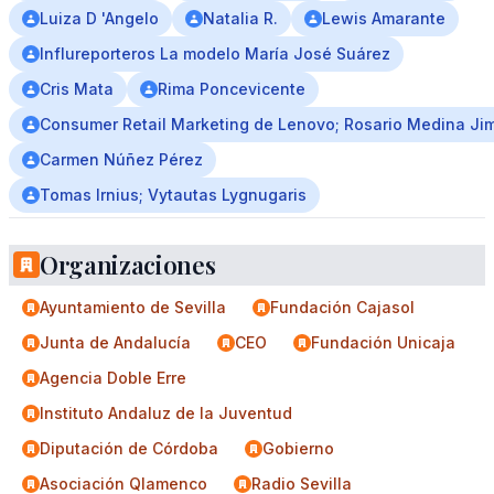
Luiza D 'Angelo
Natalia R.
Lewis Amarante
Influreporteros La modelo María José Suárez
Cris Mata
Rima Poncevicente
Consumer Retail Marketing de Lenovo; Rosario Medina Ji
Carmen Núñez Pérez
Tomas Irnius; Vytautas Lygnugaris
Organizaciones
Ayuntamiento de Sevilla
Fundación Cajasol
Junta de Andalucía
CEO
Fundación Unicaja
Agencia Doble Erre
Instituto Andaluz de la Juventud
Diputación de Córdoba
Gobierno
Asociación Qlamenco
Radio Sevilla