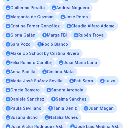
Guillermo Peralta
Andrea Noguero
Margarita de Guzmán
José Perea
Cristina Forner González
Claudia Alfaro Adame
Gloria Galán
Marga FBI
Rubén Troya
Sara Pozo
Rocío Blanco
Make Up School by Cristina Rivero
Félix Romero Carrillo;
José María Luna
Anna Padilla
Cristina Mata
María José Suárez Sevilla
Fati Serra
Luiza
Gracia Romero
Sandra Arrebola
Daniela Sánchez
Salma Sánchez
Paula Sevillano
Tania Deniz
Juan Magán
Susana Bicho
Natalia Gones
José Víctor Rodríguez V&L
José Luis Medina V&L