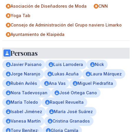
Asociación de Diseñadores de Moda
CNN
Yoga Tab
Consejo de Administración del Grupo naviero Limarko
Ayuntamiento de Klaipėda
Personas
Javier Paisano
Luis Larrodera
Nick
Jorge Naranjo
Lukas Acuña
Laura Márquez
Rubén Avilés
Ana Vas
Miguel Piedrafita
Nora Tadevosyan
José Ortega Cano
María Toledo
Raquel Revuelta
Isabel Jiménez
María José Suárez
Vanesa Martín
Cristina Granados
Tony Benítez;
Gloria Camila