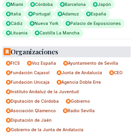
Miami
Córdoba
Barcelona
Japón
Italia
Portugal
Adamuz
España
Cádiz
Nueva York
Palacio de Exposiciones
Lituania
Castilla La Mancha
Organizaciones
FICS
Voz España
Ayuntamiento de Sevilla
Fundación Cajasol
Junta de Andalucía
CEO
Fundación Unicaja
Agencia Doble Erre
Instituto Andaluz de la Juventud
Diputación de Córdoba
Gobierno
Asociación Qlamenco
Radio Sevilla
Diputación de Jaén
Gobierno de la Junta de Andalucía