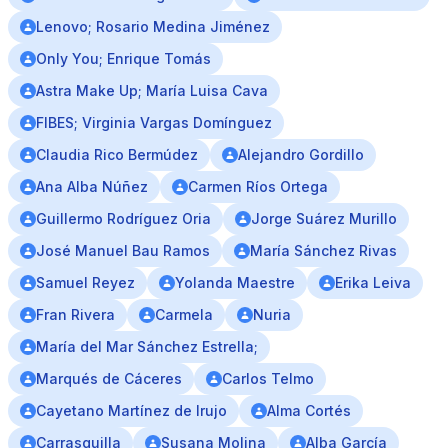
Lenovo; Rosario Medina Jiménez
Only You; Enrique Tomás
Astra Make Up; María Luisa Cava
FIBES; Virginia Vargas Domínguez
Claudia Rico Bermúdez
Alejandro Gordillo
Ana Alba Núñez
Carmen Ríos Ortega
Guillermo Rodríguez Oria
Jorge Suárez Murillo
José Manuel Bau Ramos
María Sánchez Rivas
Samuel Reyez
Yolanda Maestre
Erika Leiva
Fran Rivera
Carmela
Nuria
María del Mar Sánchez Estrella;
Marqués de Cáceres
Carlos Telmo
Cayetano Martínez de Irujo
Alma Cortés
Carrasquilla
Susana Molina
Alba García