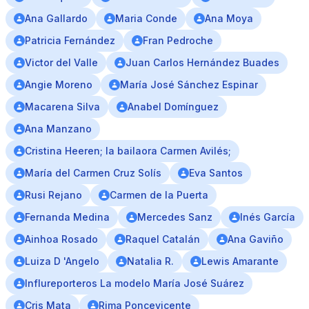
Ana Gallardo
Maria Conde
Ana Moya
Patricia Fernández
Fran Pedroche
Victor del Valle
Juan Carlos Hernández Buades
Angie Moreno
María José Sánchez Espinar
Macarena Silva
Anabel Domínguez
Ana Manzano
Cristina Heeren; la bailaora Carmen Avilés;
María del Carmen Cruz Solís
Eva Santos
Rusi Rejano
Carmen de la Puerta
Fernanda Medina
Mercedes Sanz
Inés García
Ainhoa Rosado
Raquel Catalán
Ana Gaviño
Luiza D 'Angelo
Natalia R.
Lewis Amarante
Influreporteros La modelo María José Suárez
Cris Mata
Rima Poncevicente