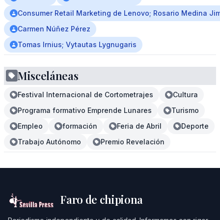
Consumer Retail Marketing de Lenovo; Rosario Medina Ji
Carmen Núñez Pérez
Tomas Irnius; Vytautas Lygnugaris
Misceláneas
Festival Internacional de Cortometrajes
Cultura
Programa formativo Emprende Lunares
Turismo
Empleo
formación
Feria de Abril
Deporte
Trabajo Autónomo
Premio Revelación
Faro de chipiona