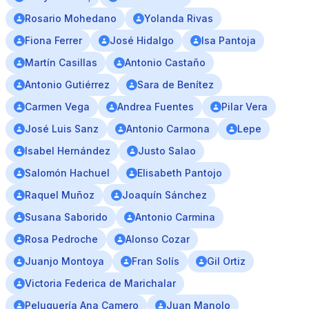
Rosario Mohedano
Yolanda Rivas
Fiona Ferrer
José Hidalgo
Isa Pantoja
Martín Casillas
Antonio Castaño
Antonio Gutiérrez
Sara de Benítez
Carmen Vega
Andrea Fuentes
Pilar Vera
José Luis Sanz
Antonio Carmona
Lepe
Isabel Hernández
Justo Salao
Salomón Hachuel
Elisabeth Pantojo
Raquel Muñoz
Joaquín Sánchez
Susana Saborido
Antonio Carmina
Rosa Pedroche
Alonso Cozar
Juanjo Montoya
Fran Solís
Gil Ortiz
Victoria Federica de Marichalar
Peluquería Ana Camero
Juan Manolo