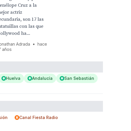
enélope Cruz a la
ejor actriz
ecundaria, son 17 las
statuillas con las que
ollywood ha...
onathan Adrada
•
hace
7 años
Huelva
Andalucía
San Sebastián
sión
Canal Fiesta Radio