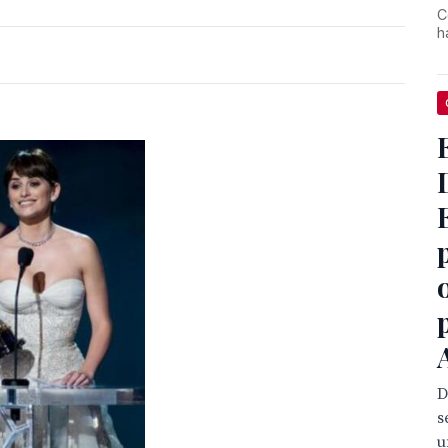
C
h
D
s
u