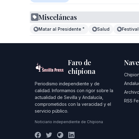
Misceláneas
Matar al Presidente "
Salud
Festiva
Faro de
Nave
chipiona
Chipio
Andalu
Periodismo independiente y de
calidad. Informamos con rigor sobre la
Archivo
actualidad de Sevilla y Andalucía,
RSS F
comprometidos con la veracidad y el
servicio público.
Noticiario independiente de Chipiona