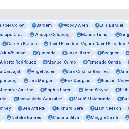
Isabel Coixet
Bardem
Woody Allen
Luis Buñuel
élope Cruz
Whoopi Goldberg
Marisa Tomei
Serg
Carrero Blanco
David Escudero Vigara David Escudero 
Walt Whitman
Quevedo
José Hierro
Becquer
Alberto Rodríguez
Manuel Curao
Fernando García
a Carvajal
Ángel Acién
Ana Cristina Ramírez
Ana
pielberg
Lina Morgan
Kirk Douglas
Russell Crow
Jennifer Aniston
Sophia Loren
John Wayne
Esth
rria
Inmaculada González
Mariló Maldonado
Bur
Linney
Ben Affleck
Richard Gere
Liam Neeson
Natalia Barnés
Cristina Silva
Maggie Smith