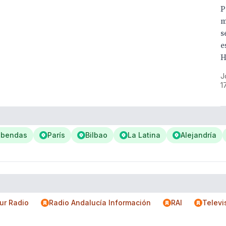
P
m
s
e
H
J
1
obendas
París
Bilbao
La Latina
Alejandría
ur Radio
Radio Andalucía Información
RAI
Televi