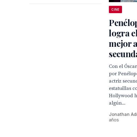
CINE
Penélo
logra e
mejor a
secund
Con el Ósca
por Penélope
actriz secun
estatuillas c
Hollywood h
algún...
Jonathan Ad
años