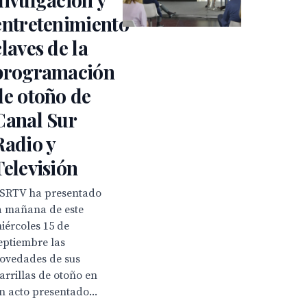
entretenimiento
claves de la
programación
de otoño de
Canal Sur
Radio y
Televisión
SRTV ha presentado
a mañana de este
iércoles 15 de
eptiembre las
ovedades de sus
arrillas de otoño en
n acto presentado...