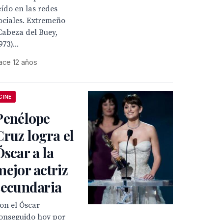
eído en las redes
ociales. Extremeño
Cabeza del Buey,
973)...
ace 12 años
CINE
Penélope
Cruz logra el
Óscar a la
mejor actriz
secundaria
on el Óscar
onseguido hoy por