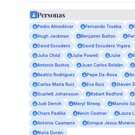
Personas
Pedro Almodóvar
Fernando Trueba
Hugh Jackman
Benjamin Button
Pen
David Escudero
David Escudero Vigara
Julia Child
Julie Powell
Julie
Antonio Bustos
Juan Carlos Roldán
Beatriz Rodríguez
Pepe Da-Rosa
An
Carlos María Ruiz
Eva Ruiz
Steven S
Scarlett Johansson
Robert Redford
Judi Dench
Meryl Streep
Manolo Sa
Charo Padilla
Kevin Costner
Laura 
Antonio Caamano
Enrique Jesus Moreno
Nuria Duran;