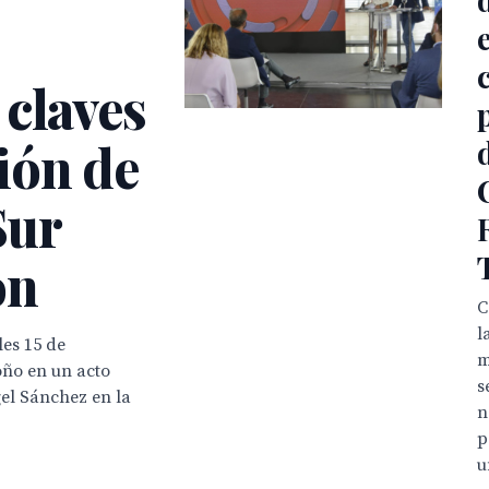
 claves
ión de
Sur
ón
C
l
es 15 de
m
oño en un acto
s
el Sánchez en la
n
p
u