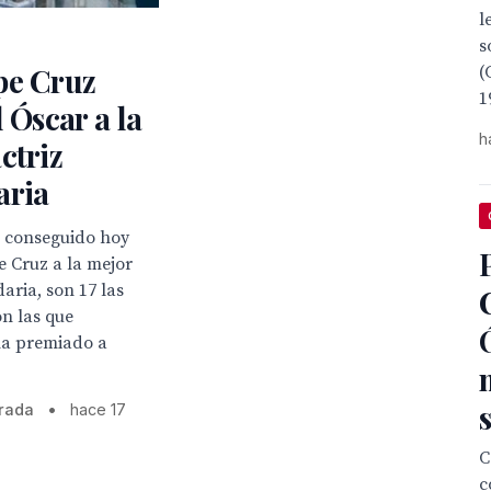
l
s
pe Cruz
(
1
l Óscar a la
h
ctriz
aria
r conseguido hoy
 Cruz a la mejor
daria, son 17 las
on las que
a premiado a
rada
•
hace 17
C
c