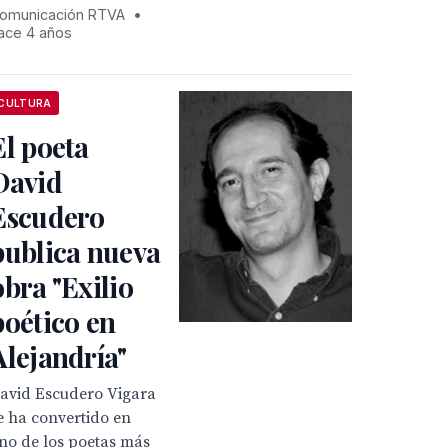
omunicación RTVA
•
ace 4 años
CULTURA
El poeta
David
Escudero
publica nueva
obra "Exilio
poético en
Alejandría"
avid Escudero Vigara
e ha convertido en
no de los poetas más