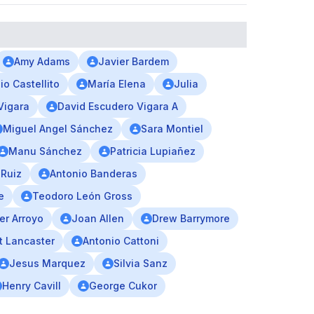
Amy Adams
Javier Bardem
io Castellito
María Elena
Julia
Vigara
David Escudero Vigara A
Miguel Angel Sánchez
Sara Montiel
Manu Sánchez
Patricia Lupiañez
 Ruiz
Antonio Banderas
e
Teodoro León Gross
er Arroyo
Joan Allen
Drew Barrymore
t Lancaster
Antonio Cattoni
Jesus Marquez
Silvia Sanz
Henry Cavill
George Cukor