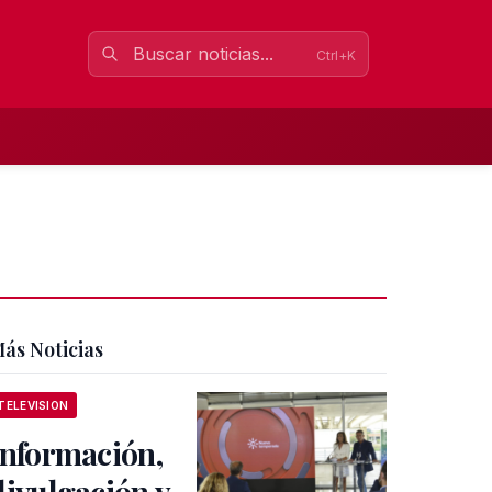
Ctrl+K
ás Noticias
TELEVISION
Información,
divulgación y