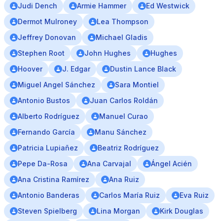
Judi Dench
Armie Hammer
Ed Westwick
Dermot Mulroney
Lea Thompson
Jeffrey Donovan
Michael Gladis
Stephen Root
John Hughes
Hughes
Hoover
J. Edgar
Dustin Lance Black
Miguel Angel Sánchez
Sara Montiel
Antonio Bustos
Juan Carlos Roldán
Alberto Rodríguez
Manuel Curao
Fernando García
Manu Sánchez
Patricia Lupiañez
Beatriz Rodríguez
Pepe Da-Rosa
Ana Carvajal
Ángel Acién
Ana Cristina Ramírez
Ana Ruiz
Antonio Banderas
Carlos María Ruiz
Eva Ruiz
Steven Spielberg
Lina Morgan
Kirk Douglas