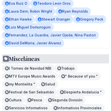
Eva Ruiz O
Teodoro Leon Gros
Laura Dern; Robin Wright
Ryan Reynolds
Ethan Hawke
Stewart Granger
Gregory Peck
Luis Miguel Domuniguin
Fernandez; La Guardia; Javier Ojeda; Nina Pastori
David DeMaria; Javier Alvarez
Misceláneas
I Torneo de Navidad NBI
Trabajo
MTV Europe Music Awards
" Because of you "
my Montielita "
Salud
Festival de San Sebastián
Despierta Andalucia "
Cultura
Pesca
Segunda División
Servicios Informativos
Informativos Provinciales