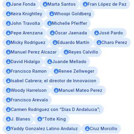
Jane Fonda
Marta Santos
Fran López de Paz
Keira Knightley
Whoopi Goldberg
John Travolta
Michelle Pfeiffer
Pepe Arenzana
Óscar Jaenada
José Pardo
Micky Rodríguez
Eduardo Martín
Charo Perez
Manuel Perez Alcazar
Reyes Calvillo
David Hidalgo
Juande Mellado
Francisco Ramon
Renee Zellweger
Isabel Cabrera; el director de Innovacion
Woody Harrelson
Manuel Mateo Perez
Francisco Arevalo
Carmen Rodriguez con “Dias D Andalucia”;
J. Blanes
“Totte King
Yaddy Gonzalez Latino Andaluz
Cruz Morcillo