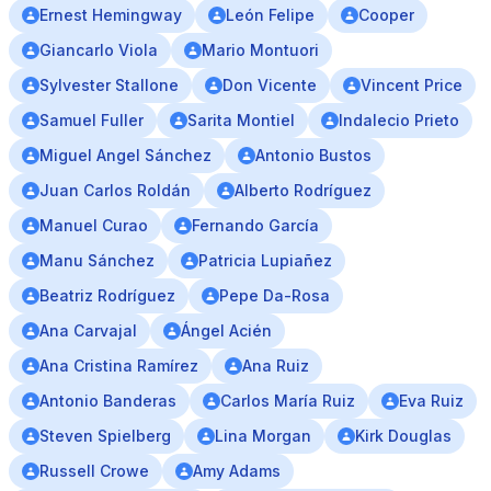
Ernest Hemingway
León Felipe
Cooper
Giancarlo Viola
Mario Montuori
Sylvester Stallone
Don Vicente
Vincent Price
Samuel Fuller
Sarita Montiel
Indalecio Prieto
Miguel Angel Sánchez
Antonio Bustos
Juan Carlos Roldán
Alberto Rodríguez
Manuel Curao
Fernando García
Manu Sánchez
Patricia Lupiañez
Beatriz Rodríguez
Pepe Da-Rosa
Ana Carvajal
Ángel Acién
Ana Cristina Ramírez
Ana Ruiz
Antonio Banderas
Carlos María Ruiz
Eva Ruiz
Steven Spielberg
Lina Morgan
Kirk Douglas
Russell Crowe
Amy Adams