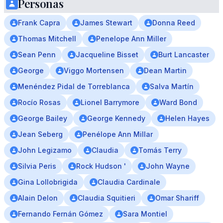
Personas
Frank Capra
James Stewart
Donna Reed
Thomas Mitchell
Penelope Ann Miller
Sean Penn
Jacqueline Bisset
Burt Lancaster
George
Viggo Mortensen
Dean Martin
Menéndez Pidal de Torreblanca
Salva Martín
Rocío Rosas
Lionel Barrymore
Ward Bond
George Bailey
George Kennedy
Helen Hayes
Jean Seberg
Penélope Ann Millar
John Legizamo
Claudia
Tomás Terry
Silvia Peris
Rock Hudson '
John Wayne
Gina Lollobrigida
Claudia Cardinale
Alain Delon
Claudia Squitieri
Omar Shariff
Fernando Fernán Gómez
Sara Montiel