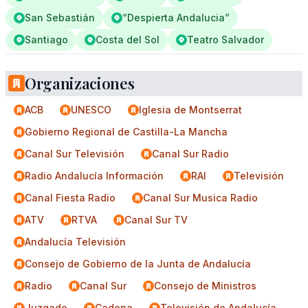
San Sebastián
“Despierta Andalucia”
Santiago
Costa del Sol
Teatro Salvador
Organizaciones
ACB
UNESCO
Iglesia de Montserrat
Gobierno Regional de Castilla-La Mancha
Canal Sur Televisión
Canal Sur Radio
Radio Andalucía Información
RAI
Televisión
Canal Fiesta Radio
Canal Sur Musica Radio
ATV
RTVA
Canal Sur TV
Andalucía Televisión
Consejo de Gobierno de la Junta de Andalucía
Radio
Canal Sur
Consejo de Ministros
Juzgado
Cadena
Televisión de Andalucía