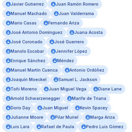
Javier Gutierrez
Juan Ramón Romero
Manuel Machado
Juan Valderrama
Mario Casas
Fernando Ariza
José Antonio Domínguez
Juana Acosta
José Coronado
José Guerrero
Manolo Escobar
Jennifer López
Enrique Sánchez
Méndez
Manuel Martín Cuenca
Antonio Ordóñez
Joaquín Moeckel
Samuel L. Jackson
Toñi Moreno
Juan Miguel Vega
Diane Lane
Arnold Schwarzenegger
Marife de Triana
Doris Day
Juan Miguel
Kevin Spacey
Julianne Moore
Pilar Muriel
Marga Ariza
Luis Lara
Rafael de Paula
Pedro Luis Gómez