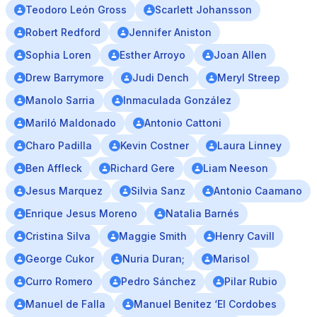
Teodoro León Gross
Scarlett Johansson
Robert Redford
Jennifer Aniston
Sophia Loren
Esther Arroyo
Joan Allen
Drew Barrymore
Judi Dench
Meryl Streep
Manolo Sarria
Inmaculada González
Mariló Maldonado
Antonio Cattoni
Charo Padilla
Kevin Costner
Laura Linney
Ben Affleck
Richard Gere
Liam Neeson
Jesus Marquez
Silvia Sanz
Antonio Caamano
Enrique Jesus Moreno
Natalia Barnés
Cristina Silva
Maggie Smith
Henry Cavill
George Cukor
Nuria Duran;
Marisol
Curro Romero
Pedro Sánchez
Pilar Rubio
Manuel de Falla
Manuel Benitez ‘El Cordobes