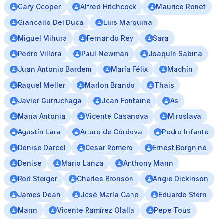
Gary Cooper
Alfred Hitchcock
Maurice Ronet
Giancarlo Del Duca
Luis Marquina
Miguel Mihura
Fernando Rey
Sara
Pedro Villora
Paul Newman
Joaquín Sabina
Juan Antonio Bardem
María Félix
Machín
Raquel Meller
Marlon Brando
Thais
Javier Gurruchaga
Joan Fontaine
As
María Antonia
Vicente Casanova
Miroslava
Agustín Lara
Arturo de Córdova
Pedro Infante
Denise Darcel
Cesar Romero
Ernest Borgnine
Denise
Mario Lanza
Anthony Mann
Rod Steiger
Charles Bronson
Angie Dickinson
James Dean
José María Cano
Eduardo Stern
Mann
Vicente Ramírez Olalla
Pepe Tous