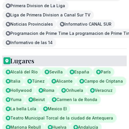
Primera Division de La Liga
Liga de Primera Division a Canal Sur TV
Noticias Provinciales
Informativo CANAL SUR
Programacion de Prime Time La programacion de Prime Tim
Informativo de las 14
Lugares
Alcalá del Río
Sevilla
España
París
Italia
Túnez
Alicante
Campo de Criptana
Hollywood
Roma
Orihuela
Veracruz
Yuma
Beirut
Carmen la de Ronda
La bella Lola
Mexico El
Teatro Municipal Torcal de la ciudad de Antequera
Mariona Rebull
Huelva
Andalucía