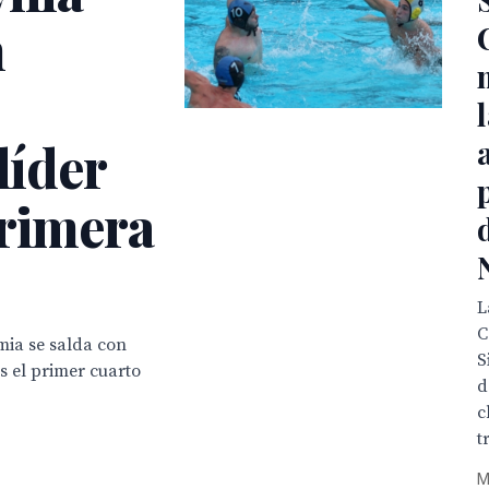
n
líder
Primera
L
C
gmia se salda con
S
s el primer cuarto
d
c
t
M