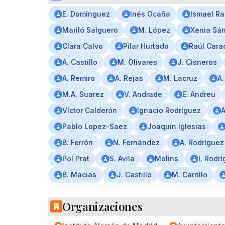
E. Domínguez
Inés Ocaña
Ismael R
Mariló Salguero
M. López
Xenia Sá
Clara Calvo
Pilar Hurtado
Raúl Cara
A. Castillo
M. Olivares
J. Cisneros
A. Remiro
A. Rejas
M. Lacruz
A.
M.A. Suarez
V. Andrade
E. Andreu
Víctor Calderón
Ignacio Rodríguez
A
Pablo Lopez-Saez
Joaquin Iglesias
B. Ferrón
N. Fernández
A. Rodríguez
Pol Prat
S. Avila
Molins
I. Rodr
B. Macias
J. Castillo
M. Carrillo
Organizaciones