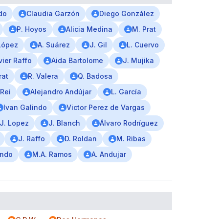
do
Claudia Garzón
Diego González
P. Hoyos
Alicia Medina
M. Prat
López
A. Suárez
J. Gil
L. Cuervo
vier Raffo
Aida Bartolome
J. Mujika
rat
R. Valera
Q. Badosa
 Rei
Alejandro Andújar
L. García
Ivan Galindo
Victor Perez de Vargas
J. Lopez
J. Blanch
Álvaro Rodríguez
J. Raffo
D. Roldan
M. Ribas
indo
M.A. Ramos
A. Andujar