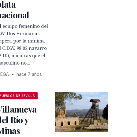
plata
nacional
l equipo femenino del
.W. Dos Hermanas
upera por la mínima
l C.D.W. 98 02 navarro
9-10), mientras que el
asculino no...
EGA
•
hace 7 años
PUEBLOS DE SEVILLA
Villanueva
del Río y
Minas