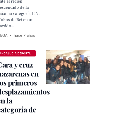
nte el recién
escendido de la
áxima categoría C.N.
olins de Rei en un
artido...
EGA
•
hace 7 años
ANDALUCÍA DEPORTIVA
Cara y cruz
nazarenas en
los primeros
desplazamientos
en la
categoría de