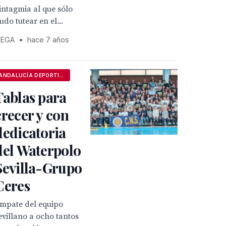
intagmia al que sólo
udo tutear en el...
EGA
•
hace 7 años
ANDALUCÍA DEPORTIVA
Tablas para
crecer y con
dedicatoria
del Waterpolo
Sevilla-Grupo
Ceres
mpate del equipo
evillano a ocho tantos