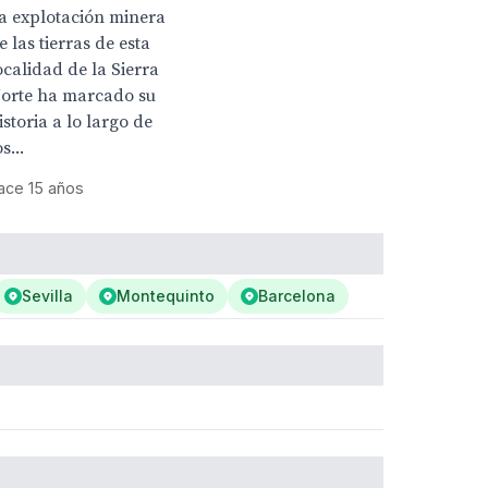
a explotación minera
e las tierras de esta
ocalidad de la Sierra
orte ha marcado su
istoria a lo largo de
os...
ace 15 años
Sevilla
Montequinto
Barcelona