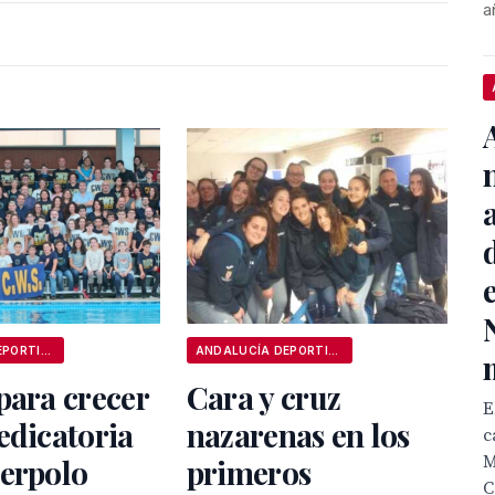
a
ANDALUCÍA DEPORTIVA
ANDALUCÍA DEPORTIVA
para crecer
Cara y cruz
E
edicatoria
nazarenas en los
c
M
terpolo
primeros
C