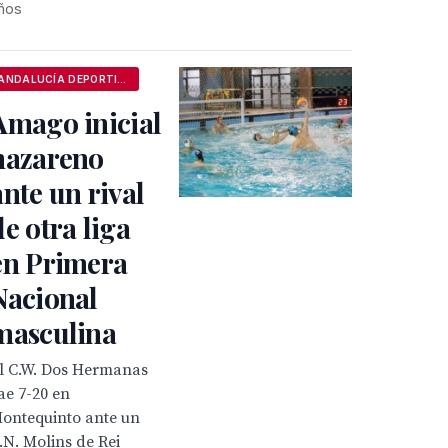
ños
ANDALUCÍA DEPORTIVA
Amago inicial
nazareno
ante un rival
de otra liga
en Primera
Nacional
masculina
l C.W. Dos Hermanas
ae 7-20 en
ontequinto ante un
.N. Molins de Rei