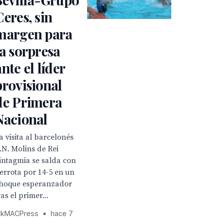
Ceres, sin
margen para
la sorpresa
ante el líder
provisional
de Primera
Nacional
a visita al barcelonés
.N. Molins de Rei
intagmia se salda con
errota por 14-5 en un
hoque esperanzador
ras el primer...
kMACPress
•
hace 7