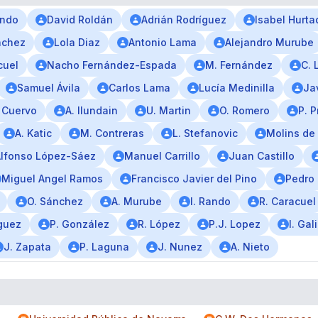
ando
David Roldán
Adrián Rodríguez
Isabel Hurta
nchez
Lola Diaz
Antonio Lama
Alejandro Murube
cuel
Nacho Fernández-Espada
M. Fernández
C. 
Samuel Ávila
Carlos Lama
Lucía Medinilla
Ja
 Cuervo
A. Ilundain
U. Martin
O. Romero
P. P
A. Katic
M. Contreras
L. Stefanovic
Molins de
lfonso López-Sáez
Manuel Carrillo
Juan Castillo
Miguel Angel Ramos
Francisco Javier del Pino
Pedro 
O. Sánchez
A. Murube
I. Rando
R. Caracuel
íguez
P. González
R. López
P.J. Lopez
I. Gal
J. Zapata
P. Laguna
J. Nunez
A. Nieto