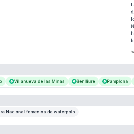
L
d
l
N
h
l
h
o
Villanueva de las Minas
Benlliure
Pamplona
era Nacional femenina de waterpolo