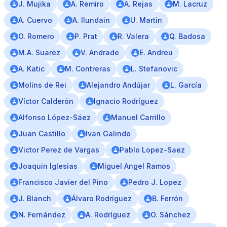
J. Mujika
A. Remiro
A. Rejas
M. Lacruz
A. Cuervo
A. Ilundain
U. Martin
O. Romero
P. Prat
R. Valera
Q. Badosa
M.A. Suarez
V. Andrade
E. Andreu
A. Katic
M. Contreras
L. Stefanovic
Molins de Rei
Alejandro Andújar
L. García
Víctor Calderón
Ignacio Rodríguez
Alfonso López-Sáez
Manuel Carrillo
Juan Castillo
Ivan Galindo
Victor Perez de Vargas
Pablo Lopez-Saez
Joaquin Iglesias
Miguel Angel Ramos
Francisco Javier del Pino
Pedro J. Lopez
J. Blanch
Álvaro Rodríguez
B. Ferrón
N. Fernández
A. Rodríguez
O. Sánchez