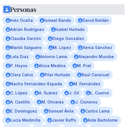
Personas
Inés Ocaña
Ismael Rando
David Roldán
Adrián Rodríguez
Isabel Hurtado
Claudia Garzón
Diego González
Mariló Salguero
M. López
Xenia Sánchez
Lola Diaz
Antonio Lama
Alejandro Murube
P. Hoyos
Alicia Medina
M. Prat
Clara Calvo
Pilar Hurtado
Raúl Caracuel
Nacho Fernández-Espada
M. Fernández
C. López
A. Suárez
J. Gil
L. Cuervo
A. Castillo
M. Olivares
J. Cisneros
E. Domínguez
Samuel Ávila
Carlos Lama
Lucía Medinilla
Javier Raffo
Aida Bartolome