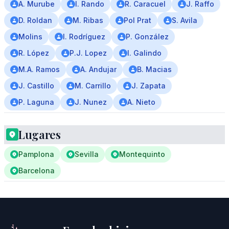
A. Murube
I. Rando
R. Caracuel
J. Raffo
D. Roldan
M. Ribas
Pol Prat
S. Avila
Molins
I. Rodríguez
P. González
R. López
P.J. Lopez
I. Galindo
M.A. Ramos
A. Andujar
B. Macias
J. Castillo
M. Carrillo
J. Zapata
P. Laguna
J. Nunez
A. Nieto
Lugares
Pamplona
Sevilla
Montequinto
Barcelona