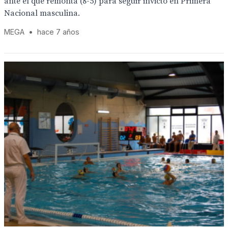
ante el que remonta (8-5) para seguir invicto en Primera
Nacional masculina.
MEGA
•
hace 7 años