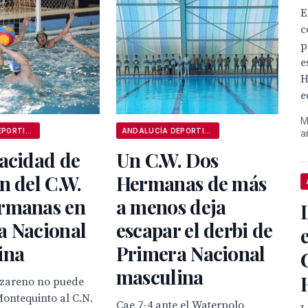
E
c
p
e
H
e
M
ANDALUCÍA DEPORTIVA
ANDALUCÍA DEPORTIVA
a
acidad de
Un C.W. Dos
n del C.W.
Hermanas de más
rmanas en
a menos deja
a Nacional
escapar el derbi de
ina
Primera Nacional
masculina
azareno no puede
ontequinto al C.N.
Cae 7-4 ante el Waterpolo