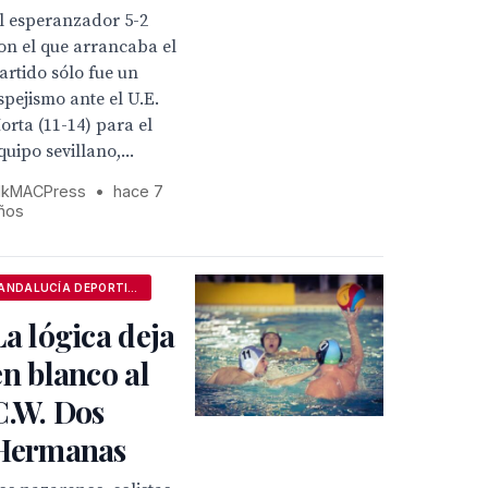
l esperanzador 5-2
on el que arrancaba el
artido sólo fue un
spejismo ante el U.E.
orta (11-14) para el
quipo sevillano,...
kMACPress
•
hace 7
ños
ANDALUCÍA DEPORTIVA
La lógica deja
en blanco al
C.W. Dos
Hermanas