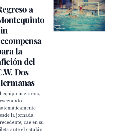
Regreso a
Montequinto
sin
recompensa
para la
afición del
C.W. Dos
Hermanas
l equipo nazareno,
escendido
atemáticamente
esde la jornada
recedente, cae en su
ileta ante el catalán