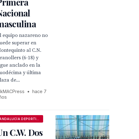
Primera
Nacional
masculina
l equipo nazareno no
uede superar en
ontequinto al C.N.
ranollers (6-18) y
igue anclado en la
uodécima y última
laza de...
kMACPress
•
hace 7
ños
ANDALUCÍA DEPORTIVA
Un C.W. Dos