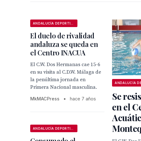
ANDALUCÍA DEPORTIVA
El duelo de rivalidad
andaluza se queda en
el Centro INACUA
El C.W. Dos Hermanas cae 15-6
en su visita al C.D.W. Málaga de
la penúltima jornada en
Primera Nacional masculina.
Se resis
MkMACPress
•
hace 7 años
en el C
Acuáti
Monteq
ANDALUCÍA DEPORTIVA
Consumado el