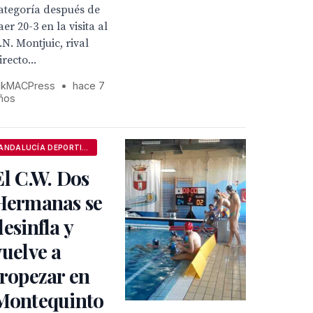
ategoría después de
aer 20-3 en la visita al
.N. Montjuic, rival
irecto...
kMACPress
•
hace 7
ños
ANDALUCÍA DEPORTIVA
El C.W. Dos
Hermanas se
desinfla y
vuelve a
tropezar en
Montequinto