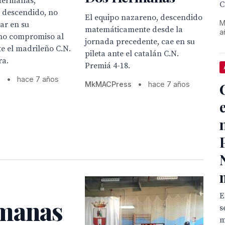
 Hermanas,
C
e descendido, no
El equipo nazareno, descendido
M
ar en su
matemáticamente desde la
a
mo compromiso al
jornada precedente, cae en su
te el madrileño C.N.
pileta ante el catalán C.N.
ra.
Premiá 4-18.
s
•
hace 7 años
MkMACPress
•
hace 7 años
E
rmanas
s
m