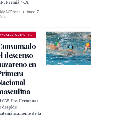
.N. Premiá 4-18.
kMACPress
•
hace 7
ños
ANDALUCÍA DEPORTIVA
Consumado
el descenso
nazareno en
Primera
Nacional
masculina
l C.W. Dos Hermanas
e despide
atemáticamente de la