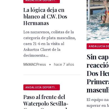
ANDALUCÍA DEPORTIVA
La lógica deja en
blanco al C.W. Dos
Hermanas
Los nazarenos, colistas de la
categoría de plata masculina,
caen 21-6 en la visita al
Askartza Claret de la
Sin cap
decimosexta...
reacció
MkMACPress
•
hace 7 años
Dos He
Primer
mascul
ANDALUCÍA DEPORTIVA
Paso al frente del
El equipo n
Waterpolo Sevilla-
superar en M