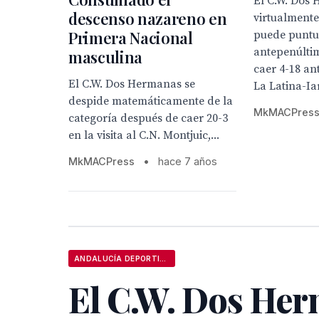
El C.W. Dos
descenso nazareno en
virtualment
Primera Nacional
puede puntu
antepenúlti
masculina
caer 4-18 an
El C.W. Dos Hermanas se
La Latina-Ia
despide matemáticamente de la
MkMACPres
categoría después de caer 20-3
en la visita al C.N. Montjuic,...
MkMACPress
•
hace 7 años
ANDALUCÍA DEPORTIVA
El C.W. Dos He