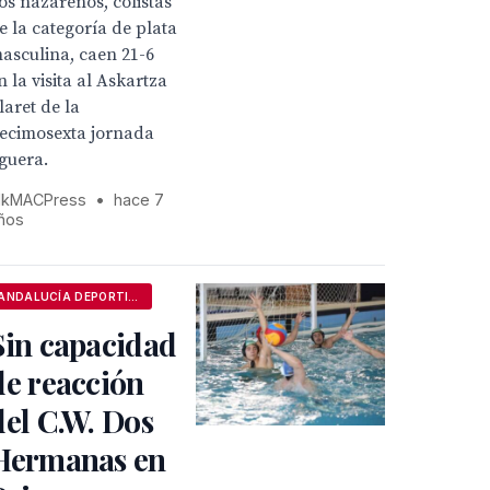
os nazarenos, colistas
e la categoría de plata
asculina, caen 21-6
n la visita al Askartza
laret de la
ecimosexta jornada
iguera.
kMACPress
•
hace 7
ños
ANDALUCÍA DEPORTIVA
Sin capacidad
de reacción
del C.W. Dos
Hermanas en