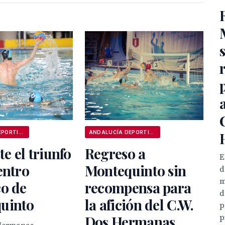
ANDALUCÍA DEPORTIVA
ANDALUCÍA DEPORTIVA
te el triunfo
Regreso a
E
entro
Montequinto sin
d
m
co de
recompensa para
d
uinto
la afición del C.W.
p
p
Dos Hermanas