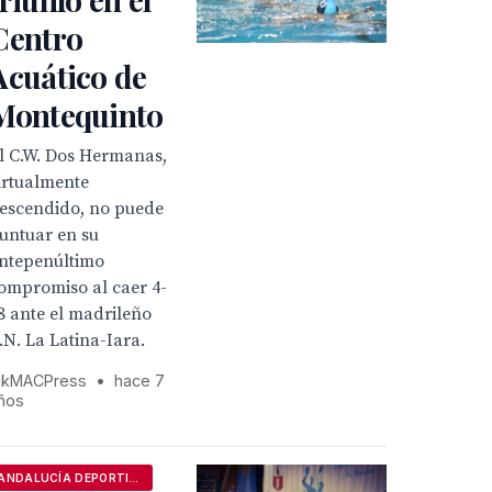
Centro
Acuático de
Montequinto
l C.W. Dos Hermanas,
irtualmente
escendido, no puede
untuar en su
ntepenúltimo
ompromiso al caer 4-
8 ante el madrileño
.N. La Latina-Iara.
kMACPress
•
hace 7
ños
ANDALUCÍA DEPORTIVA