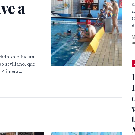
lve a
c
c
C
d
M
a
tido sólo fue un
po sevillano, que
 Primera...