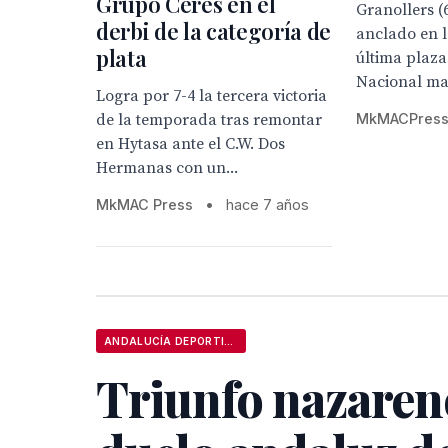
Grupo Ceres en el
Granollers (6
derbi de la categoría de
anclado en 
plata
última plaz
Nacional ma
Logra por 7-4 la tercera victoria
de la temporada tras remontar
MkMACPres
en Hytasa ante el C.W. Dos
Hermanas con un...
MkMAC Press
•
hace 7 años
ANDALUCÍA DEPORTIVA
Triunfo nazareno