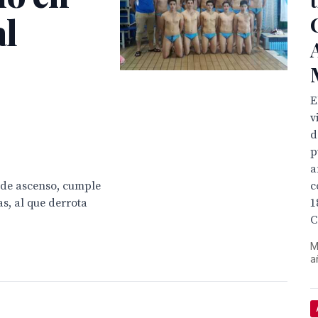
al
E
v
d
p
a
 de ascenso, cumple
c
s, al que derrota
1
C
M
a