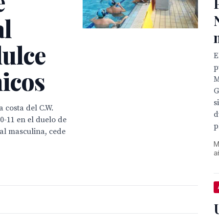
e
al
dulce
E
p
hicos
M
G
s
 costa del C.W.
d
0-11 en el duelo de
p
al masculina, cede
M
a