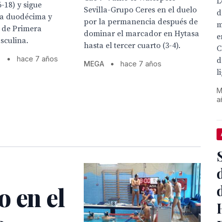
L
-18) y sigue
Sevilla-Grupo Ceres en el duelo
d
la duodécima y
por la permanencia después de
m
a de Primera
dominar el marcador en Hytasa
e
sculina.
hasta el tercer cuarto (3-4).
C
s
•
hace 7 años
d
MEGA
•
hace 7 años
l
M
a
 en el