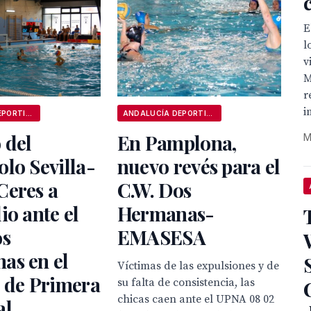
E
l
v
M
r
i
ANDALUCÍA DEPORTIVA
ANDALUCÍA DEPORTIVA
 del
En Pamplona,
M
lo Sevilla-
nuevo revés para el
Ceres a
C.W. Dos
io ante el
Hermanas-
os
EMASESA
as en el
Víctimas de las expulsiones y de
 de Primera
su falta de consistencia, las
chicas caen ante el UPNA 08 02
al