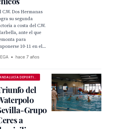
chicos
l C.W. Dos Hermanas
ogra su segunda
ictoria a costa del C.W.
arbella, ante el que
emonta para
mponerse 10-11 en el...
EGA
•
hace 7 años
ANDALUCÍA DEPORTIVA
Triunfo del
Waterpolo
Sevilla-Grupo
Ceres a