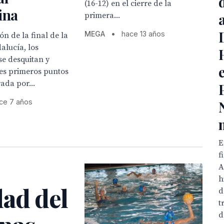
(16-12) en el cierre de la
ina
primera...
MEGA
•
hace 13 años
ón de la final de la
alucía, los
se desquitan y
res primeros puntos
ada por...
ce 7 años
E
f
A
h
dad del
d
t
d