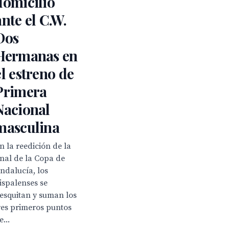
domicilio
ante el C.W.
Dos
Hermanas en
el estreno de
Primera
Nacional
masculina
n la reedición de la
inal de la Copa de
ndalucía, los
ispalenses se
esquitan y suman los
res primeros puntos
e...