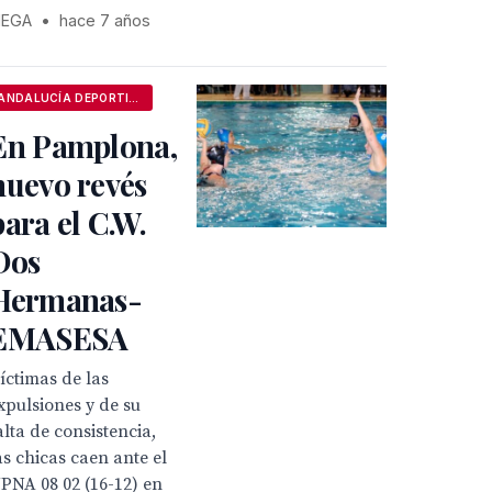
EGA
•
hace 7 años
ANDALUCÍA DEPORTIVA
En Pamplona,
nuevo revés
para el C.W.
Dos
Hermanas-
EMASESA
íctimas de las
xpulsiones y de su
alta de consistencia,
as chicas caen ante el
PNA 08 02 (16-12) en