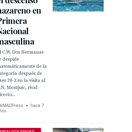
nazareno en
Primera
Nacional
masculina
l C.W. Dos Hermanas
e despide
atemáticamente de la
ategoría después de
aer 20-3 en la visita al
.N. Montjuic, rival
irecto...
kMACPress
•
hace 7
ños
ANDALUCÍA DEPORTIVA