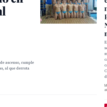
al
E
s
m
c
 de ascenso, cumple
c
s, al que derrota
C
d
M
a