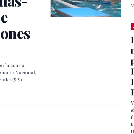
nas-
M
e
iones
en la cuarta
Primera Nacional,
alet (9-9).
V
e
f
l
U