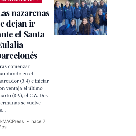
Las nazarenas
se dejan ir
ante el Santa
Eulalia
barcelonés
ras comenzar
andando en el
arcador (3-4) e iniciar
on ventaja el último
uarto (8-9), el C.W. Dos
ermanas se vuelve
e...
kMACPress
•
hace 7
ños