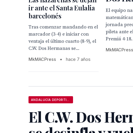
ir ante el Santa Eulalia
El equipo n
barcelonés
matemáticam
jornada prec
Tras comenzar mandando en el
pileta ante e
marcador (3-4) e iniciar con
Premiá 4-18.
ventaja el último cuarto (8-9), el
C.W. Dos Hermanas se...
MkMACPres
MkMACPress
•
hace 7 años
ANDALUCÍA DEPORTIVA
El C.W. Dos He
se desinfla y vue