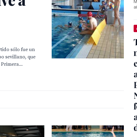
M
a
tido sólo fue un
po sevillano, que
 Primera...