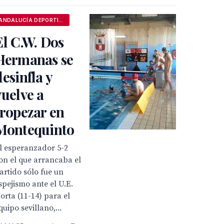
ANDALUCÍA DEPORTIVA
El C.W. Dos
Hermanas se
desinfla y
vuelve a
tropezar en
Montequinto
l esperanzador 5-2
on el que arrancaba el
artido sólo fue un
spejismo ante el U.E.
orta (11-14) para el
quipo sevillano,...