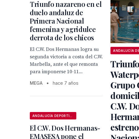
Triunfo nazareno en el
duelo andaluz de
Primera Nacional
femenina y agridulce
derrota de los chicos
El C.W. Dos Hermanas logra su
segunda victoria a costa del C.W.
Triunfo
Marbella, ante el que remonta
para imponerse 10-11...
Waterpo
Grupo 
MEGA
•
hace 7 años
domicil
C.W. D
Herman
ANDALUCÍA DEPORTIVA
estreno
El C.W. Dos Hermanas-
EMASESA pone el
Nacion