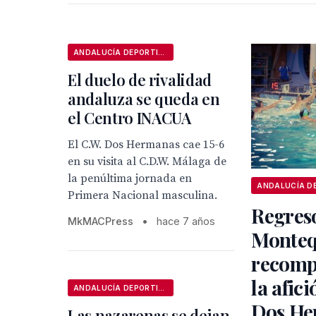
ANDALUCÍA DEPORTIVA
El duelo de rivalidad
andaluza se queda en
el Centro INACUA
El C.W. Dos Hermanas cae 15-6
en su visita al C.D.W. Málaga de
la penúltima jornada en
Primera Nacional masculina.
Regres
MkMACPress
•
hace 7 años
Monteq
recomp
la afici
ANDALUCÍA DEPORTIVA
Dos He
Las nazarenas se dejan