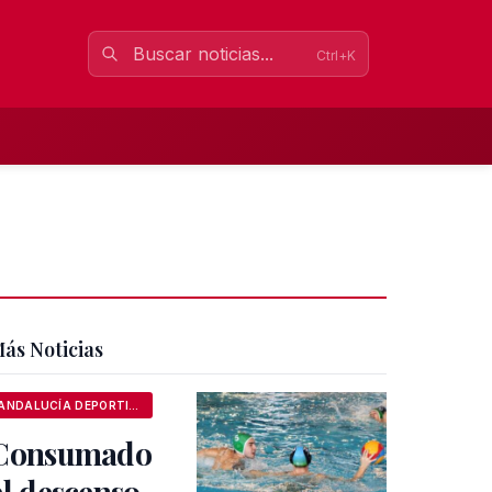
Ctrl+K
ás Noticias
ANDALUCÍA DEPORTIVA
Consumado
el descenso