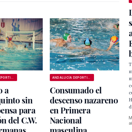
T
m
m
ANDALUCÍA DEPORTIVA
ANDALUCÍA DEPORTIVA
c
o a
Consumado el
c
uinto sin
descenso nazareno
H
d
ensa para
en Primera
ón del C.W.
Nacional
M
a
rmanas
masculina