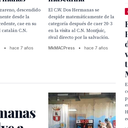
azareno, descendido
El C.W. Dos Hermanas se
ente desde la
despide matemáticamente de la
edente, cae en su
categoría después de caer 20-3
l catalán C.N.
en la visita al C.N. Montjuic,
rival directo por la salvación.
s
•
hace 7 años
MkMACPress
•
hace 7 años
E
c
p
e
rmanas
H
e
lve a