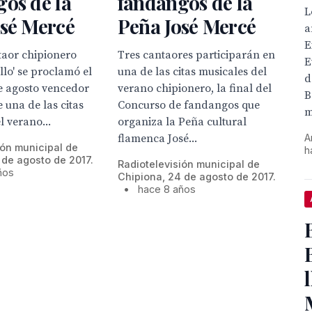
os de la
fandangos de la
L
osé Mercé
Peña José Mercé
a
E
taor chipionero
Tres cantaores participarán en
E
illo' se proclamó el
una de las citas musicales del
d
e agosto vencedor
verano chipionero, la final del
B
e una de las citas
Concurso de fandangos que
m
l verano...
organiza la Peña cultural
A
flamenca José...
ión municipal de
h
 de agosto de 2017.
Radiotelevisión municipal de
ños
Chipiona, 24 de agosto de 2017.
•
hace 8 años