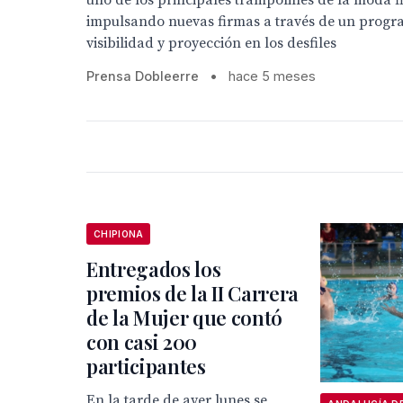
uno de los principales trampolines de la moda 
impulsando nuevas firmas a través de un progr
visibilidad y proyección en los desfiles
Prensa Dobleerre
•
hace 5 meses
CHIPIONA
Entregados los
premios de la II Carrera
de la Mujer que contó
con casi 200
participantes
En la tarde de ayer lunes se