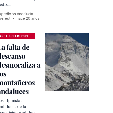
edro...
xpedición Andalucía
verest
•
hace 20 años
ANDALUCÍA DEPORTIVA
La falta de
descanso
desmoraliza a
los
montañeros
andaluces
os alpinistas
ndaluces de la
xpedición Andalucía