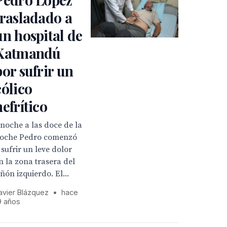
trasladado a
un hospital de
Katmandú
por sufrir un
cólico
nefrítico
noche a las doce de la
oche Pedro comenzó
 sufrir un leve dolor
n la zona trasera del
iñón izquierdo. El...
avier Blázquez
•
hace
9 años