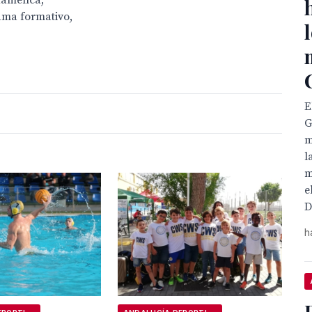
flamenca,
ama formativo,
E
G
m
l
m
e
D
h