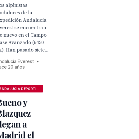
os alpinistas
ndaluces de la
xpedición Andalucía
verest se encuentran
e nuevo en el Campo
ase Avanzado (6450
.). Han pasado siete...
ndalucía Everest
•
ace 20 años
ANDALUCÍA DEPORTIVA
Bueno y
Blazquez
llegan a
Madrid el