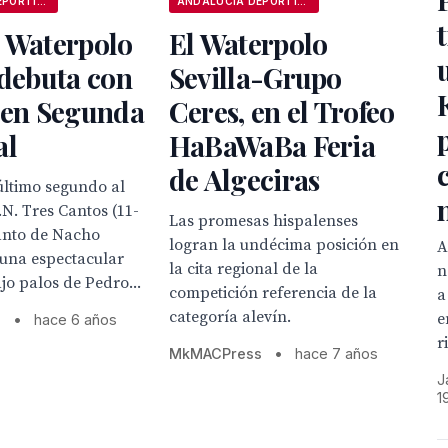
ANDALUCÍA DEPORTIVA
ANDALUCÍA DEPORTIVA
b Waterpolo
El Waterpolo
 debuta con
Sevilla-Grupo
 en Segunda
Ceres, en el Trofeo
al
HaBaWaBa Feria
de Algeciras
último segundo al
N. Tres Cantos (11-
Las promesas hispalenses
tanto de Nacho
logran la undécima posición en
A
 una espectacular
la cita regional de la
n
jo palos de Pedro...
competición referencia de la
a
categoría alevín.
e
s
•
hace 6 años
r
MkMACPress
•
hace 7 años
J
1