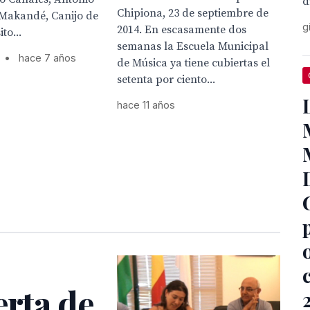
d
Chipiona, 23 de septiembre de
 Makandé, Canijo de
g
2014. En escasamente dos
to...
semanas la Escuela Municipal
•
hace 7 años
de Música ya tiene cubiertas el
setenta por ciento...
hace 11 años
erta de