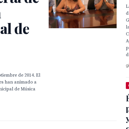
a
L
d
G
al de
l
C
A
p
d
g
ptiembre de 2014. El
les han animado a
nicipal de Música