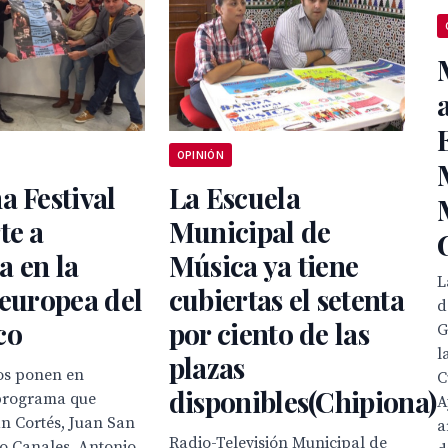
OPINIÓN
a Festival
La Escuela
te a
Municipal de
 en la
Música ya tiene
L
 europea del
cubiertas el setenta
d
co
por ciento de las
G
l
plazas
nos ponen en
C
disponibles(Chipiona)
programa que
A
an Cortés, Juan San
a
Radio-Televisión Municipal de
o Canales, Antonio