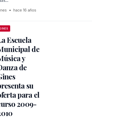
ías...
ines
•
hace 16 años
GINES
La Escuela
Municipal de
Música y
Danza de
Gines
presenta su
oferta para el
curso 2009-
2010