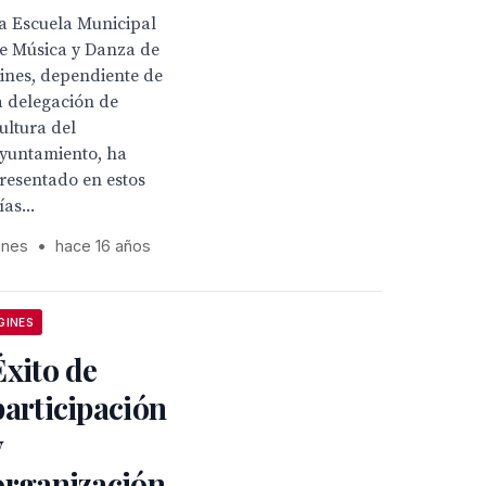
a Escuela Municipal
e Música y Danza de
ines, dependiente de
a delegación de
ultura del
yuntamiento, ha
resentado en estos
ías...
ines
•
hace 16 años
GINES
Éxito de
participación
y
organización