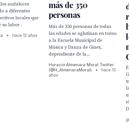
más de 350
 los andaluces
o a diferentes
personas
lectivos locales que
 su labor .
Más de 350 personas de todas
las edades se aglutinan en torno
la
•
hace 12 años
a la Escuela Municipal de
Música y Danza de Gines,
dependiente de la...
Horacio Almenara Moral Twitter
E
(@H_AlmenaraMoral)
•
hace 13
G
años
m
l
m
e
D
g