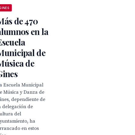
GINES
Más de 470
alumnos en la
Escuela
Municipal de
Música de
Gines
a Escuela Municipal
e Música y Danza de
ines, dependiente de
a delegación de
ultura del
yuntamiento, ha
rrancado en estos