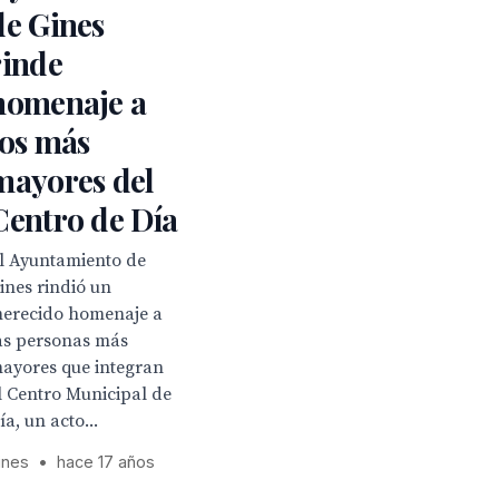
de Gines
rinde
homenaje a
los más
mayores del
Centro de Día
l Ayuntamiento de
ines rindió un
erecido homenaje a
as personas más
ayores que integran
l Centro Municipal de
ía, un acto...
ines
•
hace 17 años