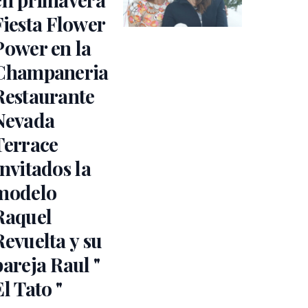
Fiesta Flower
Power en la
Champaneria
Restaurante
Nevada
Terrace
Invitados la
modelo
Raquel
Revuelta y su
pareja Raul "
El Tato "