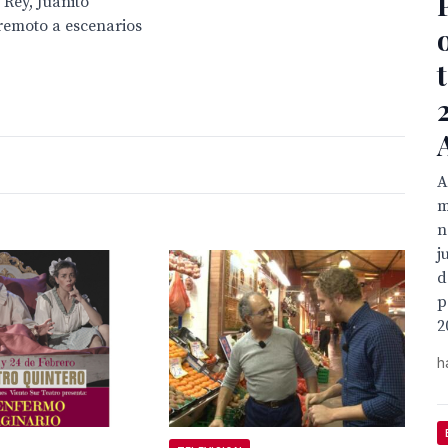
 Rey, Juanito
remoto a escenarios
A
m
n
j
d
p
2
h