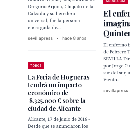
ANDALUCÍA
Gregorio Arjona, Chiquito de la
El enf
Calzada y su heredera
universal, fue la persona
imagin
encargada de...
Quinter
sevillapress
•
hace 8 años
El enfermo i
de Febrero T
SEVILLA Dir
por Jorge C
TOROS
sur del sur,
La Feria de Hogueras
Viento...
tendrá un impacto
sevillapress
económico de
8.325.000 € sobre la
ciudad de Alicante
Alicante, 17 de junio de 2016 -
Desde que se anunciaron los