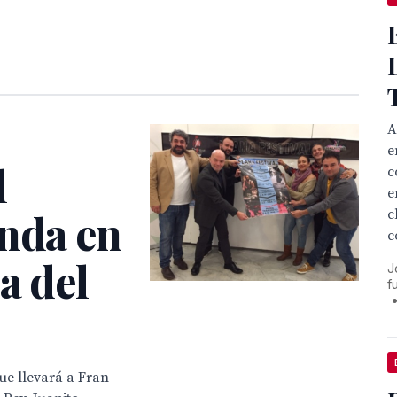
A
e
l
c
e
anda en
c
c
a del
J
f
e llevará a Fran