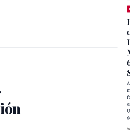
A
r
m
f
ción
e
U
6
h