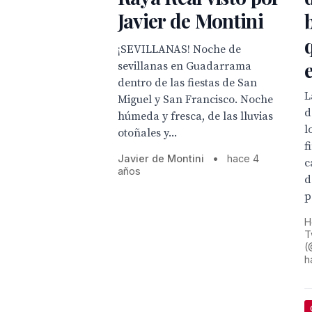
Javier de Montini
¡SEVILLANAS! Noche de
sevillanas en Guadarrama
dentro de las fiestas de San
L
Miguel y San Francisco. Noche
d
húmeda y fresca, de las lluvias
l
otoñales y...
f
Javier de Montini
•
hace 4
c
años
d
p
H
T
(
h