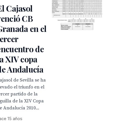
El Cajasol
venció CB
Granada en el
tercer
encuentro de
la XIV copa
de Andalucía
ajasol de Sevilla se ha
levado el triunfo en el
ercer partido de la
iguilla de la XIV Copa
e Andalucía 2010...
ace 15 años