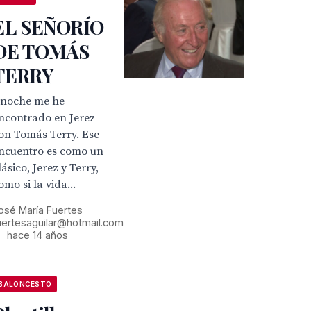
EL SEÑORÍO
DE TOMÁS
TERRY
noche me he
ncontrado en Jerez
on Tomás Terry. Ese
ncuentro es como un
lásico, Jerez y Terry,
omo si la vida...
osé María Fuertes
uertesaguilar@hotmail.com
•
hace 14 años
BALONCESTO