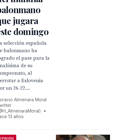
balonmano
que jugara
este domingo
a selección española
e balonmano ha
ogrado el pase para la
inalísima de su
ampeonato, al
errotar a Eslovenia
or un 26-22....
oracio Almenara Moral
witter
@H_AlmenaraMoral)
•
ace 13 años
OPINIÓN