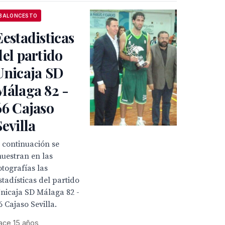
BALONCESTO
Eestadisticas
del partido
Unicaja SD
Málaga 82 -
66 Cajaso
Sevilla
 continuación se
uestran en las
otografías las
stadísticas del partido
nicaja SD Málaga 82 -
6 Cajaso Sevilla.
ace 15 años