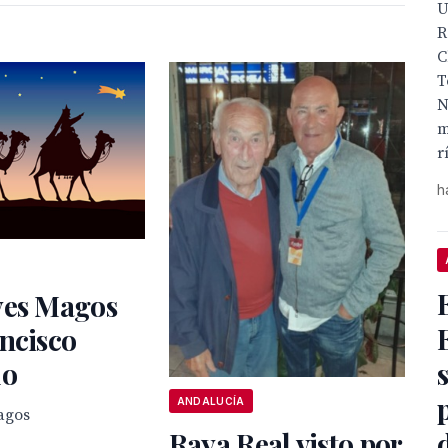
U
R
C
T
N
m
rí
h
yes Magos
ncisco
do
ANDALUCÍA
agos
Raya Real visto por