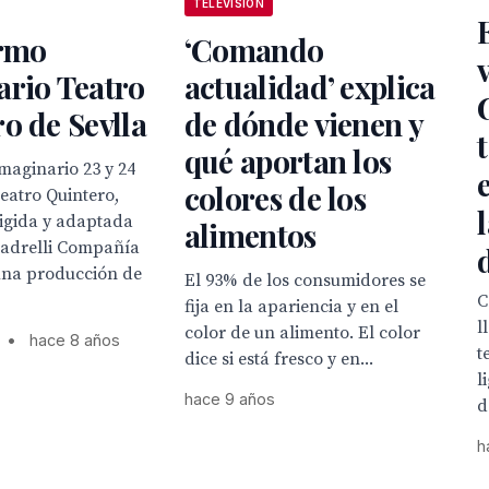
TELEVISION
ermo
‘Comando
ario Teatro
actualidad’ explica
o de Sevlla
de dónde vienen y
qué aportan los
maginario 23 y 24
colores de los
eatro Quintero,
igida y adaptada
alimentos
uadrelli Compañía
 una producción de
El 93% de los consumidores se
C
fija en la apariencia y en el
l
color de un alimento. El color
•
hace 8 años
t
dice si está fresco y en...
l
hace 9 años
d
h