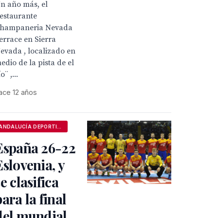
n año más, el
estaurante
hampaneria Nevada
errace en Sierra
evada , localizado en
edio de la pista de el
o¨ ,...
ace 12 años
ANDALUCÍA DEPORTIVA
España 26-22
Eslovenia, y
se clasifica
para la final
del mundial