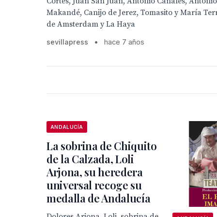
Cortés, Juan San Juan, Antonio Canales, Antonio
Makandé, Canijo de Jerez, Tomasito y María Ter
de Amsterdam y La Haya
sevillapress
•
hace 7 años
ANDALUCÍA
La sobrina de Chiquito
de la Calzada, Loli
Arjona, su heredera
universal recoge su
medalla de Andalucía
Dolores Arjona, Loli, sobrina de