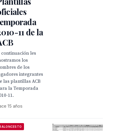
Plantillas
oficiales
temporada
2010-11 de la
ACB
 continuación les
ostramos los
ombres de los
ugadores integrantes
e las plantillas ACB
ara la Temporada
010-11.
ace 15 años
BALONCESTO