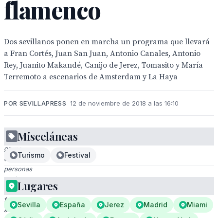
flamenco
Dos sevillanos ponen en marcha un programa que llevará
a Fran Cortés, Juan San Juan, Antonio Canales, Antonio
Rey, Juanito Makandé, Canijo de Jerez, Tomasito y María
Terremoto a escenarios de Amsterdam y La Haya
POR SEVILLAPRESS
12 de noviembre de 2018 a las 16:10
Misceláneas
El
grupo
Turismo
Festival
de
personas
está
Lugares
posando
frente
Sevilla
España
Jerez
Madrid
Miami
a