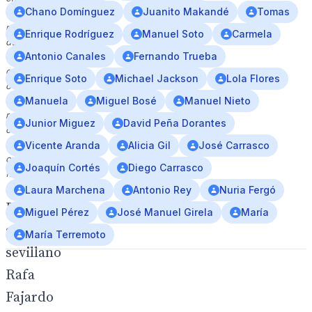
Chano Domínguez
Juanito Makandé
Tomas
el
marco
Enrique Rodríguez
Manuel Soto
Carmela
de
Antonio Canales
Fernando Trueba
una
celebración
Enrique Soto
Michael Jackson
Lola Flores
o
evento
Manuela
Miguel Bosé
Manuel Nieto
relacionado
Junior Miguez
David Peña Dorantes
con
la
Vicente Aranda
Alicia Gil
José Carrasco
cultura
Joaquín Cortés
Diego Carrasco
flamenco.
Laura Marchena
Antonio Rey
Nuria Fergó
El
Miguel Pérez
José Manuel Girela
María
guitarrista
María Terremoto
sevillano
Rafa
Fajardo