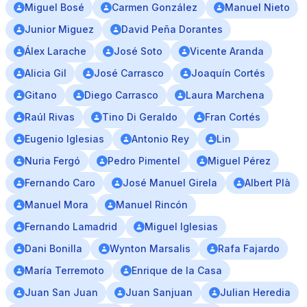
Miguel Bosé
Carmen González
Manuel Nieto
Junior Miguez
David Peña Dorantes
Álex Larache
José Soto
Vicente Aranda
Alicia Gil
José Carrasco
Joaquín Cortés
Gitano
Diego Carrasco
Laura Marchena
Raúl Rivas
Tino Di Geraldo
Fran Cortés
Eugenio Iglesias
Antonio Rey
Lin
Nuria Fergó
Pedro Pimentel
Miguel Pérez
Fernando Caro
José Manuel Girela
Albert Plà
Manuel Mora
Manuel Rincón
Fernando Lamadrid
Miguel Iglesias
Dani Bonilla
Wynton Marsalis
Rafa Fajardo
María Terremoto
Enrique de la Casa
Juan San Juan
Juan Sanjuan
Julian Heredia