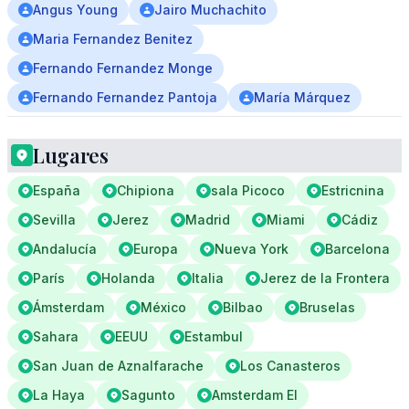
Angus Young
Jairo Muchachito
Maria Fernandez Benitez
Fernando Fernandez Monge
Fernando Fernandez Pantoja
María Márquez
Lugares
España
Chipiona
sala Picoco
Estricnina
Sevilla
Jerez
Madrid
Miami
Cádiz
Andalucía
Europa
Nueva York
Barcelona
París
Holanda
Italia
Jerez de la Frontera
Ámsterdam
México
Bilbao
Bruselas
Sahara
EEUU
Estambul
San Juan de Aznalfarache
Los Canasteros
La Haya
Sagunto
Amsterdam El