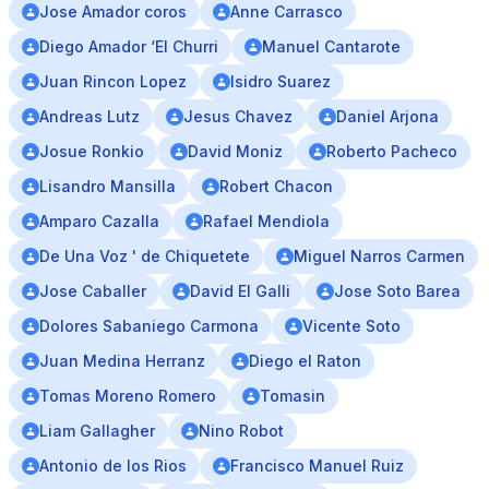
Jose Amador coros
Anne Carrasco
Diego Amador ‘El Churri
Manuel Cantarote
Juan Rincon Lopez
Isidro Suarez
Andreas Lutz
Jesus Chavez
Daniel Arjona
Josue Ronkio
David Moniz
Roberto Pacheco
Lisandro Mansilla
Robert Chacon
Amparo Cazalla
Rafael Mendiola
De Una Voz ' de Chiquetete
Miguel Narros Carmen
Jose Caballer
David El Galli
Jose Soto Barea
Dolores Sabaniego Carmona
Vicente Soto
Juan Medina Herranz
Diego el Raton
Tomas Moreno Romero
Tomasin
Liam Gallagher
Nino Robot
Antonio de los Rios
Francisco Manuel Ruiz