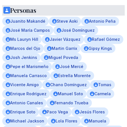
Personas
Juanito Makandé
Steve Aoki
Antonio Peña
José María Campos
José Domínguez
Ms Lauryn Hill
Javier Vázquez
Rafael Gómez
Marcos del Ojo
Martin Garrix
Gipsy Kings
Josh Jenkins
Miguel Poveda
Pepe el Marismeño
José Mercé
Manuela Carrasco
Estrella Morente
Vicente Amigo
Chano Domínguez
Tomas
Enrique Rodríguez
Manuel Soto
Carmela
Antonio Canales
Fernando Trueba
Enrique Soto
Paco Vega
Jesús Flores
Michael Jackson
Lola Flores
Manuela