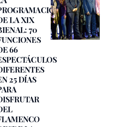
PROGRAMACIÓN
DE LA XIX
BIENAL: 70
FUNCIONES
DE 66
ESPECTÁCULOS
DIFERENTES
EN 25 DÍAS
PARA
DISFRUTAR
DEL
FLAMENCO