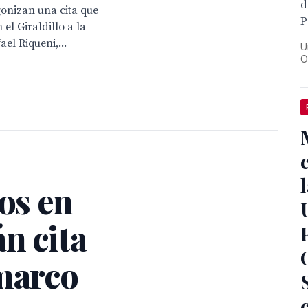
d
onizan una cita que
P
 el Giraldillo a la
el Riqueni,...
U
O
tos en
n cita
 marco