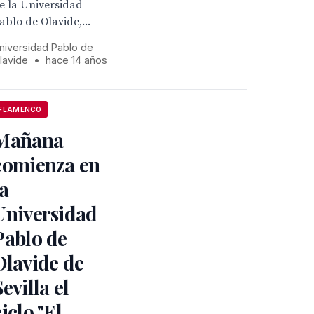
e la Universidad
ablo de Olavide,...
niversidad Pablo de
lavide
•
hace 14 años
FLAMENCO
Mañana
comienza en
la
Universidad
Pablo de
Olavide de
Sevilla el
ciclo "El