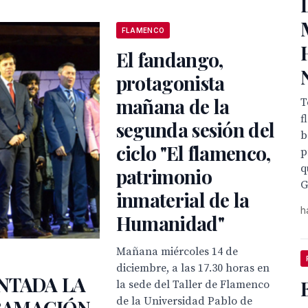
FLAMENCO
El fandango,
protagonista
mañana de la
T
f
segunda sesión del
b
ciclo "El flamenco,
p
q
patrimonio
G
inmaterial de la
h
Humanidad"
Mañana miércoles 14 de
diciembre, a las 17.30 horas en
NTADA LA
la sede del Taller de Flamenco
de la Universidad Pablo de
RAMACIÓN