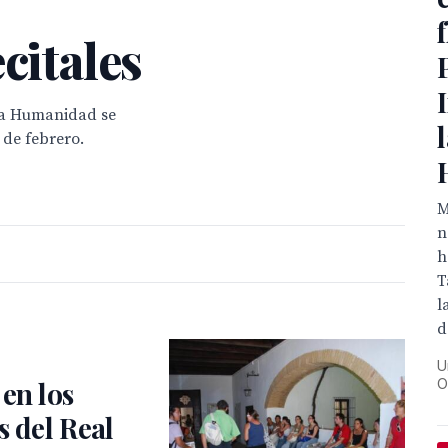
citales
la Humanidad se
 de febrero.
M
n
h
T
l
d
U
O
en los
s del Real