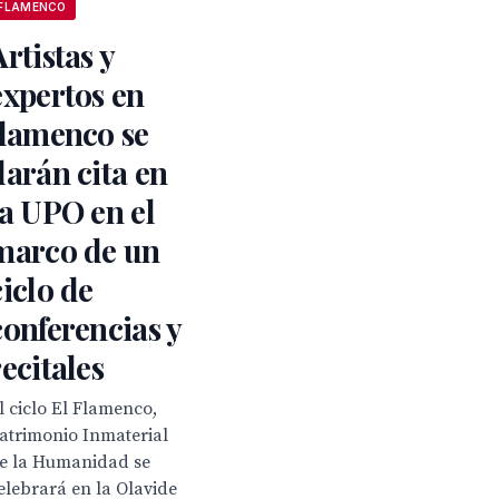
FLAMENCO
Artistas y
expertos en
flamenco se
darán cita en
la UPO en el
marco de un
ciclo de
conferencias y
recitales
l ciclo El Flamenco,
atrimonio Inmaterial
e la Humanidad se
elebrará en la Olavide