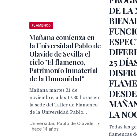
DE LA 
BIENAL
FLAMENCO
FUNCI
Mañana comienza en
ESPEC
la Universidad Pablo de
DIFER
Olavide de Sevilla el
25 DÍA
ciclo "El flamenco,
Patrimonio Inmaterial
DISFR
de la Humanidad"
FLAM
Mañana martes 21 de
DESDE
noviembre, a las 17.30 horas en
MAÑAN
la sede del Taller de Flamenco
LA NO
de la Universidad Pablo...
Universidad Pablo de Olavide
•
Todas las g
hace 14 años
flamencas del