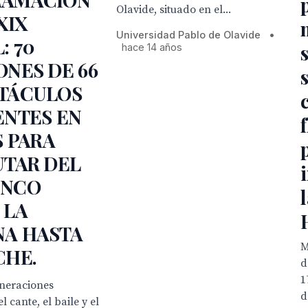
Olavide, situado en el...
XIX
Universidad Pablo de Olavide
•
: 70
hace 14 años
ONES DE 66
TÁCULOS
ENTES EN
S PARA
UTAR DEL
ENCO
 LA
A HASTA
M
CHE.
d
1
eneraciones
d
 cante, el baile y el