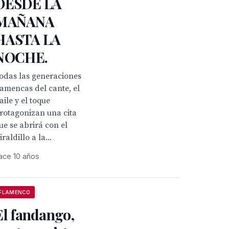
DESDE LA
MAÑANA
HASTA LA
NOCHE.
odas las generaciones
lamencas del cante, el
aile y el toque
rotagonizan una cita
ue se abrirá con el
iraldillo a la...
ace 10 años
FLAMENCO
El fandango,