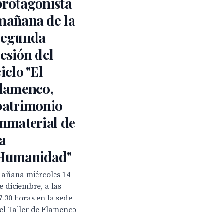
protagonista
mañana de la
segunda
sesión del
ciclo "El
flamenco,
patrimonio
inmaterial de
la
Humanidad"
añana miércoles 14
e diciembre, a las
7.30 horas en la sede
el Taller de Flamenco