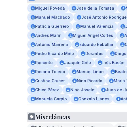
Miguel Poveda
Jose de la Tomasa
Manuel Machado
José Antonio Rodrígue
Patricia Guerrero
Manuel Valencia
Andres Marin
Miguel Angel Cortes
A
Antonio Mairena
Eduardo Rebollar
C
Pedro Ricardo Miño
Dorantes
Diego
Romerito
Joaquín Grilo
Inés Bacán
Rosario Toledo
Manuel Linan
Beatr
Cristina Cruces
Nino Ricardo
María 
Chico Pérez
Nino Josele
Juan de J
Manuela Carpio
Gonzalo Llanes
Ant
Misceláneas