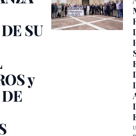
DE SU
L
ROS y
 DE
S
U
e