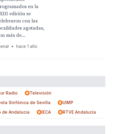
rogramados en la
XIII edición se
elebraron con las
ocalidades agotadas,
on más de...
ienal
•
hace 1 año
ur Radio
Televisión
sta Sinfónica de Sevilla
UIMP
o de Andalucia
IECA
RTVE Andalucía