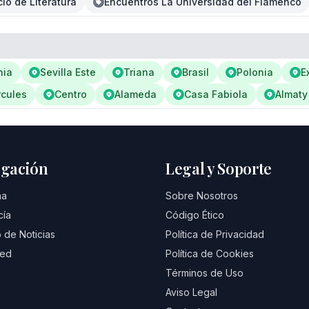
clo de Literatura
Encuentros La Universidad del Flamenco
nia
Sevilla Este
Triana
Brasil
Polonia
E
cules
Centro
Alameda
Casa Fabiola
Almaty
gación
Legal y Soporte
na
Sobre Nosotros
cía
Código Ético
 de Noticias
Política de Privacidad
eed
Política de Cookies
Términos de Uso
Aviso Legal