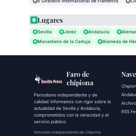
II Giraldillo Internacional de Flamenco
Ci
Lugares
Sevilla
Jerez
Andalucía
Alema
Monasterio de la Cartuja
Alameda de Hér
Faro de
Nave
chipiona
Chipio
Andalu
Periodismo independiente y de
calidad. Informamos con rigor sobre la
Archivo
actualidad de Sevilla y Andalucía,
RSS F
comprometidos con la veracidad y el
servicio público.
Noticiario independiente de Chipiona