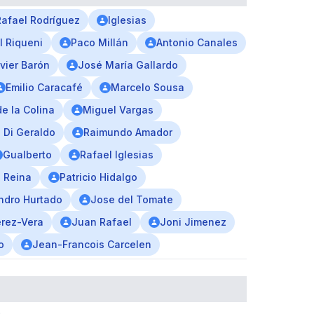
Rafael Rodríguez
Iglesias
l Riqueni
Paco Millán
Antonio Canales
vier Barón
José María Gallardo
Emilio Caracafé
Marcelo Sousa
e la Colina
Miguel Vargas
 Di Geraldo
Raimundo Amador
Gualberto
Rafael Iglesias
l Reina
Patricio Hidalgo
ndro Hurtado
Jose del Tomate
erez-Vera
Juan Rafael
Joni Jimenez
o
Jean-Francois Carcelen