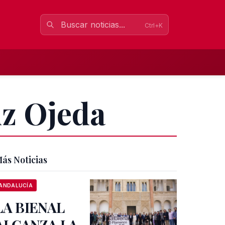
Ctrl+K
uz Ojeda
ás Noticias
ANDALUCÍA
LA BIENAL
ALCANZA LA