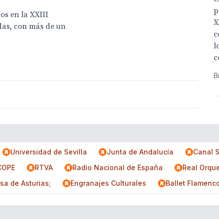
p
os en la XXIII
X
das, con más de un
c
l
c
B
Universidad de Sevilla
Junta de Andalucía
Canal S
COPE
RTVA
Radio Nacional de España
Real Orque
sa de Asturias;
Engranajes Culturales
Ballet Flamenc