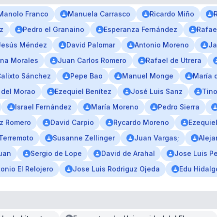
Manolo Franco
Manuela Carrasco
Ricardo Miño
z
Pedro el Granaino
Esperanza Fernández
Rafae
Jesús Méndez
David Palomar
Antonio Moreno
Ja
na Morales
Juan Carlos Romero
Rafael de Utrera
alixto Sánchez
Pepe Bao
Manuel Monge
María d
 del Morao
Ezequiel Benítez
José Luis Sanz
Tino
Israel Fernández
María Moreno
Pedro Sierra
iz Romero
David Carpio
Rycardo Moreno
Ezequie
Terremoto
Susanne Zellinger
Juan Vargas;
Aleja
uan
Sergio de Lope
David de Arahal
Jose Luis P
onio El Relojero
Jose Luis Rodriguz Ojeda
Edu Hidalg