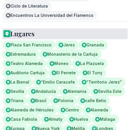
Ciclo de Literatura
Encuentros La Universidad del Flamenco
Lugares
Plaza San Francisco
Jerez
Granada
Extremadura
Monasterio de la Cartuja
Teatro Alameda
Moneo
La Plazuela
Auditorio Cartuja
El Perrete
El Turry
La Bienal
“Emilio Caracafe
“Territorio Jerez”
Sevilla
Andalucía
Alemania
Sevilla Este
Triana
Brasil
Polonia
calle Betis
Alameda de Hércules
Centro
Alameda
Casa Fabiola
Almaty
Huelva
Málaga
Europa
Nueva York
Melilla
Londres