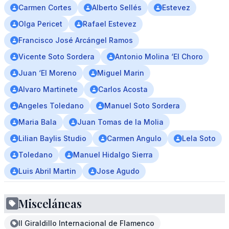
Carmen Cortes
Alberto Sellés
Estevez
Olga Pericet
Rafael Estevez
Francisco José Arcángel Ramos
Vicente Soto Sordera
Antonio Molina ‘El Choro
Juan ‘El Moreno
Miguel Marin
Alvaro Martinete
Carlos Acosta
Angeles Toledano
Manuel Soto Sordera
Maria Bala
Juan Tomas de la Molia
Lilian Baylis Studio
Carmen Angulo
Lela Soto
Toledano
Manuel Hidalgo Sierra
Luis Abril Martin
Jose Agudo
Misceláneas
II Giraldillo Internacional de Flamenco