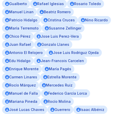
Gualberto
Rafael Iglesias
Rosario Toledo
Manuel Linan
Beatriz Romero
Patricio Hidalgo
Cristina Cruces
Nino Ricardo
María Terremoto
Susanne Zellinger
Chico Pérez
Jose Luis Perez-Vera
Juan Rafael
Gonzalo Llanes
Antonio El Relojero
Jose Luis Rodriguz Ojeda
Edu Hidalgo
Jean-Francois Carcelen
Enrique Morente
María Pagés
Carmen Linares
Estrella Morente
Rocío Márquez
Mercedes Ruiz
Manuel de Falla
Federico García Lorca
Mariana Pineda
Rocío Molina
José Lucas Chaves
Guerrero
Isaac Albéniz