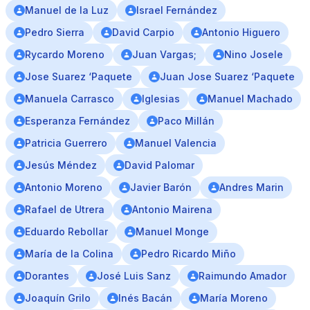
Manuel de la Luz
Israel Fernández
Pedro Sierra
David Carpio
Antonio Higuero
Rycardo Moreno
Juan Vargas;
Nino Josele
Jose Suarez ‘Paquete
Juan Jose Suarez ‘Paquete
Manuela Carrasco
Iglesias
Manuel Machado
Esperanza Fernández
Paco Millán
Patricia Guerrero
Manuel Valencia
Jesús Méndez
David Palomar
Antonio Moreno
Javier Barón
Andres Marin
Rafael de Utrera
Antonio Mairena
Eduardo Rebollar
Manuel Monge
María de la Colina
Pedro Ricardo Miño
Dorantes
José Luis Sanz
Raimundo Amador
Joaquín Grilo
Inés Bacán
María Moreno