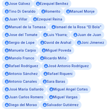
Jose Gálvez
Ezequiel Benítez
Tino Di Geraldo
Romerito
Manuel Monje
Juan Villar
Ezequiel Reina
Manuel de la Tomasa
Ismael de la Rosa “El Bola”
Jose del Tomate
Luis Ybarra;
Juan de Juan
Sergio de Lope
David de Arahal
Joni Jimenez
Manuela Carpio
Miguel Poveda
Manolo Franco
Ricardo Miño
Rafael Rodríguez
José Antonio Rodríguez
Antonio Sánchez
Rafael Riqueni
Antonio Canales
Sara Baras
José María Gallardo
Miguel Angel Cortes
Juan Carlos Romero
Miguel Vargas
Diego del Morao
Salvador Gutiérrez