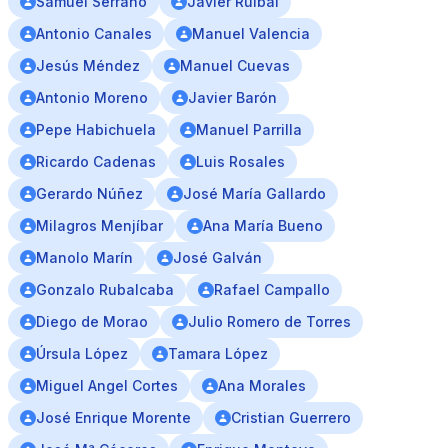
Samuel Serrano
Javier Ruibal
Antonio Canales
Manuel Valencia
Jesús Méndez
Manuel Cuevas
Antonio Moreno
Javier Barón
Pepe Habichuela
Manuel Parrilla
Ricardo Cadenas
Luis Rosales
Gerardo Núñez
José María Gallardo
Milagros Menjíbar
Ana María Bueno
Manolo Marín
José Galván
Gonzalo Rubalcaba
Rafael Campallo
Diego de Morao
Julio Romero de Torres
Úrsula López
Tamara López
Miguel Angel Cortes
Ana Morales
José Enrique Morente
Cristian Guerrero