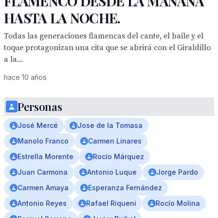
FLAMENCO DESDE LA MAÑANA
HASTA LA NOCHE.
Todas las generaciones flamencas del cante, el baile y el
toque protagonizan una cita que se abrirá con el Giraldillo
a la...
hace 10 años
Personas
José Mercé
Jose de la Tomasa
Manolo Franco
Carmen Linares
Estrella Morente
Rocío Márquez
Juan Carmona
Antonio Luque
Jorge Pardo
Carmen Amaya
Esperanza Fernández
Antonio Reyes
Rafael Riqueni
Rocío Molina