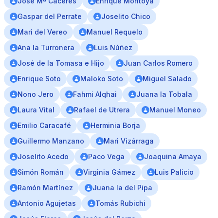
José Mª Cáceres
Enrique Montoya
Gaspar del Perrate
Joselito Chico
Mari del Vereo
Manuel Requelo
Ana la Turronera
Luis Núñez
José de la Tomasa e Hijo
Juan Carlos Romero
Enrique Soto
Maloko Soto
Miguel Salado
Nono Jero
Fahmi Alqhai
Juana la Tobala
Laura Vital
Rafael de Utrera
Manuel Moneo
Emilio Caracafé
Herminia Borja
Guillermo Manzano
Mari Vizárraga
Joselito Acedo
Paco Vega
Joaquina Amaya
Simón Román
Virginia Gámez
Luis Palicio
Ramón Martínez
Juana la del Pipa
Antonio Agujetas
Tomás Rubichi