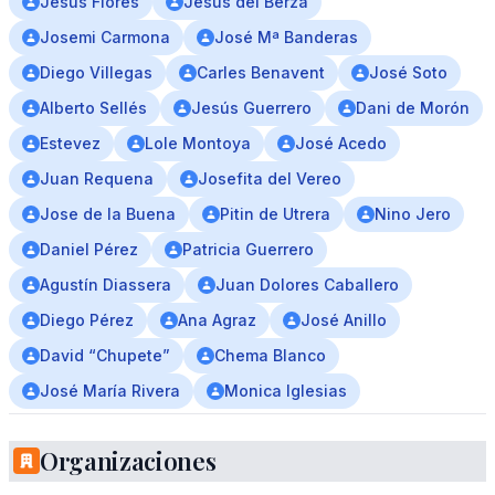
Jesús Flores
Jesús del Berza
Josemi Carmona
José Mª Banderas
Diego Villegas
Carles Benavent
José Soto
Alberto Sellés
Jesús Guerrero
Dani de Morón
Estevez
Lole Montoya
José Acedo
Juan Requena
Josefita del Vereo
Jose de la Buena
Pitin de Utrera
Nino Jero
Daniel Pérez
Patricia Guerrero
Agustín Diassera
Juan Dolores Caballero
Diego Pérez
Ana Agraz
José Anillo
David “Chupete”
Chema Blanco
José María Rivera
Monica Iglesias
Organizaciones