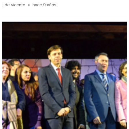
j de vicente
•
hace 9 años