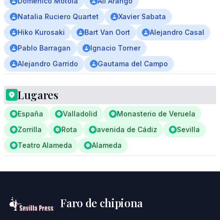
Domenico Motola
Ali Arango
Natalia Ruciero Quartet
Xavier Sabata
Hiko Kurosaki
Bart Van Oort
Alejandro Casal
Pablo Barragan
Ignacio Torner
Alejandro Garrido
Gautama del Campo
Lugares
España
Valladolid
Monasterio de Veruela
Zorrilla
Rota
avenida de Cádiz
Sevilla
Teatro Alameda
Alameda
Faro de chipiona