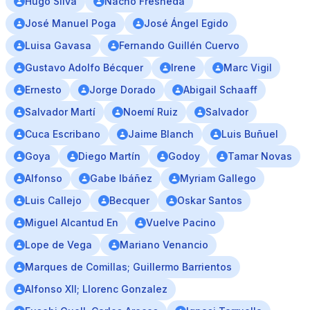
Hugo Silva
Nacho Fresneda
José Manuel Poga
José Ángel Egido
Luisa Gavasa
Fernando Guillén Cuervo
Gustavo Adolfo Bécquer
Irene
Marc Vigil
Ernesto
Jorge Dorado
Abigail Schaaff
Salvador Martí
Noemí Ruiz
Salvador
Cuca Escribano
Jaime Blanch
Luis Buñuel
Goya
Diego Martín
Godoy
Tamar Novas
Alfonso
Gabe Ibáñez
Myriam Gallego
Luis Callejo
Becquer
Oskar Santos
Miguel Alcantud En
Vuelve Pacino
Lope de Vega
Mariano Venancio
Marques de Comillas; Guillermo Barrientos
Alfonso XII; Llorenc Gonzalez