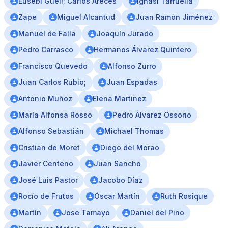
Eusebi Guell; Carlos Areces
Ignasi Tarruella
Zape
Miguel Alcantud
Juan Ramón Jiménez
Manuel de Falla
Joaquín Jurado
Pedro Carrasco
Hermanos Álvarez Quintero
Francisco Quevedo
Alfonso Zurro
Juan Carlos Rubio;
Juan Espadas
Antonio Muñoz
Elena Martinez
María Alfonsa Rosso
Pedro Álvarez Ossorio
Alfonso Sebastián
Michael Thomas
Cristian de Moret
Diego del Morao
Javier Centeno
Juan Sancho
José Luis Pastor
Jacobo Díaz
Rocío de Frutos
Óscar Martín
Ruth Rosique
Martín
Jose Tamayo
Daniel del Pino