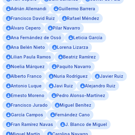
Adrián Allemandi
Guillermo Barrera
Francisco David Ruiz
Rafael Méndez
Álvaro Cepero
Pilar Navarro
Ana Fernández de Ossó
Leticia García
Ana Belén Nieto
Lorena Lizarza
Lilian Paula Ramos
Beatriz Ramírez
Noelia Márquez
Paquito Navarro
Alberto Franco
Nuria Rodríguez
Javier Ruiz
Antonio Luque
Javi Ruiz
Alejandro Ruiz
Ernesto Moreno
Pedro Alonso-Martínez
Francisco Jurado
Miguel Benítez
García Campos
Fernández Cano
Fran Ramírez Navas
J. Blanco de Miguel
Miguel Martín
Carolina Navarro