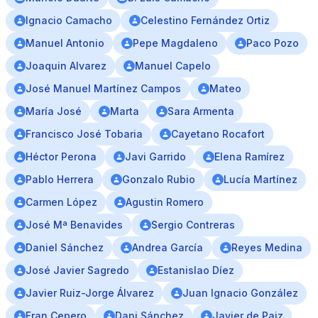
Ignacio Camacho
Celestino Fernández Ortiz
Manuel Antonio
Pepe Magdaleno
Paco Pozo
Joaquin Alvarez
Manuel Capelo
José Manuel Martínez Campos
Mateo
María José
Marta
Sara Armenta
Francisco José Tobaria
Cayetano Rocafort
Héctor Perona
Javi Garrido
Elena Ramírez
Pablo Herrera
Gonzalo Rubio
Lucía Martínez
Carmen López
Agustin Romero
José Mª Benavides
Sergio Contreras
Daniel Sánchez
Andrea García
Reyes Medina
José Javier Sagredo
Estanislao Díez
Javier Ruiz-Jorge Álvarez
Juan Ignacio González
Fran Cepero
Dani Sánchez
Javier de Paiz