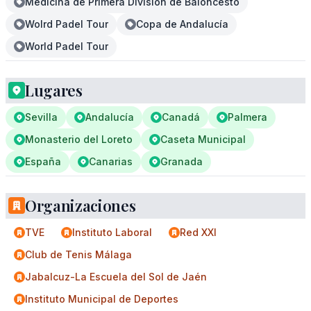
Medicina de Primera División de Baloncesto
Wolrd Padel Tour
Copa de Andalucía
World Padel Tour
Lugares
Sevilla
Andalucía
Canadá
Palmera
Monasterio del Loreto
Caseta Municipal
España
Canarias
Granada
Organizaciones
TVE
Instituto Laboral
Red XXI
Club de Tenis Málaga
Jabalcuz-La Escuela del Sol de Jaén
Instituto Municipal de Deportes