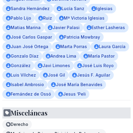
Sandra Hernández
Lucía Sanz
Iglesias
Pablo Lijo
Ruiz
Mª Victoria Iglesias
Matias Marina
Javier Palasi
Esther Lasheras
José Carlos Gaspar
Patricia Mowbray
Juan José Ortega
Marta Porras
Laura García
Gonzalo Díaz
Andrea Lima
María Pastor
González
Javi Limones
José Luis Royo
Luis Vílchez
José Gil
Jesús F. Aguilar
Isabel Ambrosio
José María Benavides
Fernández de Ossó
Jesus ‘Peli
Misceláneas
Derecho