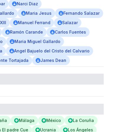
bar
Narci Diaz
allardo
Maria Jesus
Fernando Salazar
III
Manuel Ferrand
Salazar
Ramón Carande
Carlos Fuentes
ro
Maria Miguel Gallardo
ia
Angel Bajuelo del Cristo del Calvario
ente Tortajada
James Dean
aña
Málaga
México
La Coruña
a El padre Cue
Ucrania
Los Ángeles