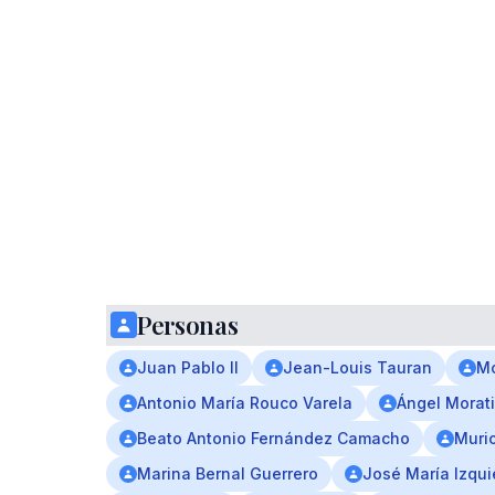
Personas
Juan Pablo II
Jean-Louis Tauran
Mo
Antonio María Rouco Varela
Ángel Morat
Beato Antonio Fernández Camacho
Muri
Marina Bernal Guerrero
José María Izqui