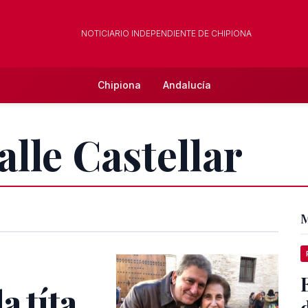
NOTICIARIO INDEPENDIENTE DE CHIPIONA
Chipiona
Andalucía
alle Castellar
M
a títa
d