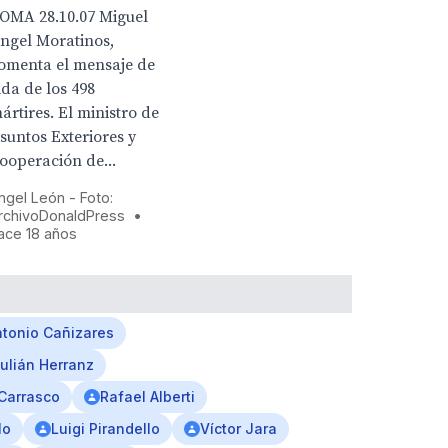
OMA 28.10.07 Miguel
ngel Moratinos,
omenta el mensaje de
ida de los 498
ártires. El ministro de
suntos Exteriores y
ooperación de...
ngel León - Foto:
rchivoDonaldPress
•
ace 18 años
ntonio Cañizares
ulián Herranz
Carrasco
Rafael Alberti
lo
Luigi Pirandello
Víctor Jara