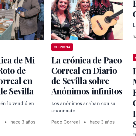
L
h
CHIPIONA
ica de Mi
La crónica de Paco
Roto de
Correal en Diario
orreal en
de Sevilla sobre
de Sevilla
Anónimos infinitos
én lo vendió en
Los anónimos acaban con su
anonimato
l
•
hace 3 años
Paco Correal
•
hace 3 años
"