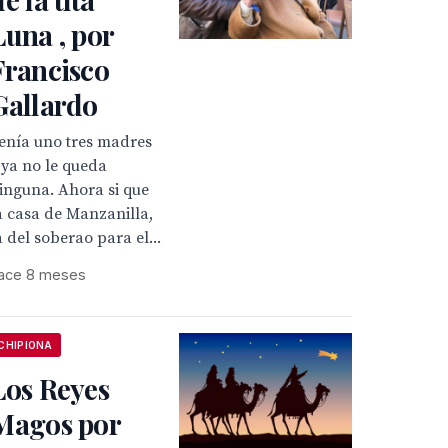
Luna , por
Francisco
Gallardo
enía uno tres madres
 ya no le queda
inguna. Ahora si que
a casa de Manzanilla,
a del soberao para el...
ace 8 meses
CHIPIONA
Los Reyes
Magos por