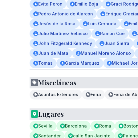
Evita Peron
Emilio Boja
Graci Rodrí
Pedro Antonio de Alarcon
Enrique Gracia
Jesús de la Rosa
Luis Cernuda
Emil
Julio Martínez Velasco
Ramón Cué
John Fitzgerald Kennedy
Juan Sierra
Juan de Mata
Manuel Moreno Alonso
Tomas
García Márquez
Michael Jo
Misceláneas
Asuntos Exteriores
Feria
Feria de Abr
Lugares
Sevilla
Barcelona
Roma
Bosto
Santander
calle San Jacinto
Palenc