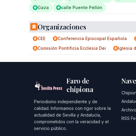
Gaza
calle Puente Pellón
Organizaciones
CEE
Conferencia Episcopal Española
Comisión Pontificia Ecclesia Dei
Iglesia
Faro de
Nave
chipiona
Chipio
Andalu
Periodismo independiente y de
calidad. Informamos con rigor sobre la
Archivo
actualidad de Sevilla y Andalucía,
RSS F
comprometidos con la veracidad y el
servicio público.