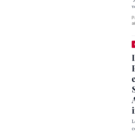
v
P
a
L
c