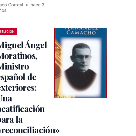
aco Correal
•
hace 3
ños
RELIGIÓN
Miguel Ángel
Moratinos,
Ministro
español de
exteriores:
Una
beatificación
para la
«reconciliación»