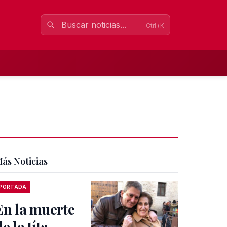
Ctrl+K
ás Noticias
PORTADA
En la muerte
e la títa