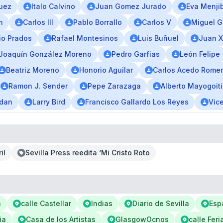
guez
Italo Calvino
Juan Gomez Jurado
Eva Menji
n
Carlos III
Pablo Borrallo
Carlos V
Miguel G
io Prados
Rafael Montesinos
Luis Buñuel
Juan XX
Joaquín González Moreno
Pedro Garfias
León Felipe
Beatriz Moreno
Honorio Aguilar
Carlos Acedo Rome
Ramon J. Sender
Pepe Zarazaga
Alberto Mayogoit
rdan
Larry Bird
Francisco Gallardo Los Reyes
Vic
il
Sevilla Press reedita ‘Mi Cristo Roto
n
calle Castellar
Indias
Diario de Sevilla
Esp
ia
Casa de los Artistas
GlasgowOcnos
calle Feri