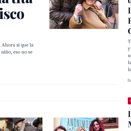
isco
T
 Ahora si que la
y
 niño, eso no se
n
l
l
h