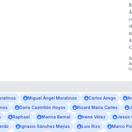
R
Á
c
v
m
A
C
Á
A
h
ratinos
Miguel Ángel Moratinos
Carlos Amigo
A
inos
Dario Castrillón Hoyos
Ricard María Carles
J
o
Raphael
Marina Bernal
Irene Vélez
Jesús 
erdo
Ignacio Sánchez Mejías
Luis Rizo
Marco Po