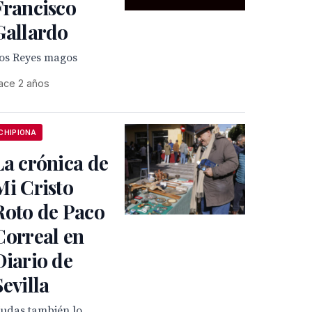
Francisco
Gallardo
os Reyes magos
ace 2 años
CHIPIONA
La crónica de
Mi Cristo
Roto de Paco
Correal en
Diario de
Sevilla
Judas también lo