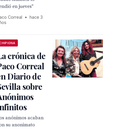
endió en jueves"
aco Correal
•
hace 3
ños
CHIPIONA
La crónica de
Paco Correal
en Diario de
Sevilla sobre
Anónimos
infinitos
os anónimos acaban
on su anonimato