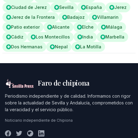
Ciudad de Jerez
Sevilla
España
Jerez
Jerez de la Frontera
Badajoz
Villamarin
Patio exterior
Alicante
Elche
Málaga
Cádiz
Los Montecillos
India
Marbella
Dos Hermanas
Nepal
La Motilla
Faro de chipiona
Periodismo independiente y de calidad. Informamos con rigor
sobre la actualidad de Sevilla y Andalucía, comprometidos con
la veracidad y el servicio público.
Noticiario independiente de Chipiona