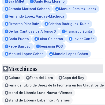
Eva Millet
Saulo Ruiz Moreno
Antonio Mariscal Sabado
Manuel Ramirez Lopez
Fernando Lopez Vargas-Machuca
Firmaran Pilar Ruiz
Cristina Rodriguez-Rubio
De las Cantigas de Alfonso X
Francisco Zurita
Carla Puerto
Luisa Calderon
Javier Cortés
Pepe Barroso
benjamin PQS
Manuel López Cohen
Manolo Lopez Cohen
Misceláneas
Cultura
Feria del Libro
Copa del Rey
Feria del Libro de Jerez de la Frontera en los Claustros d
stand de Libreria Luna Nueva -Viernes
stand de Libreria Laberinto : -Viernes