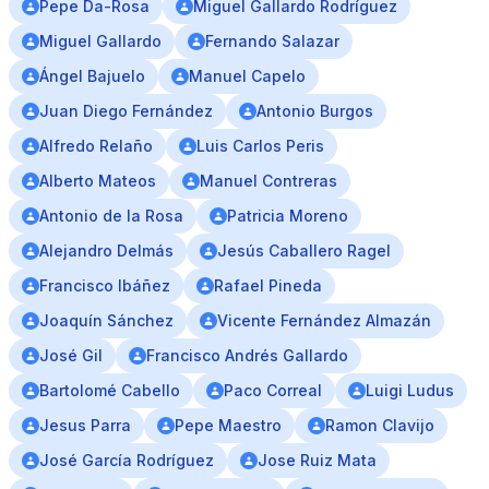
Pepe Da-Rosa
Miguel Gallardo Rodríguez
Miguel Gallardo
Fernando Salazar
Ángel Bajuelo
Manuel Capelo
Juan Diego Fernández
Antonio Burgos
Alfredo Relaño
Luis Carlos Peris
Alberto Mateos
Manuel Contreras
Antonio de la Rosa
Patricia Moreno
Alejandro Delmás
Jesús Caballero Ragel
Francisco Ibáñez
Rafael Pineda
Joaquín Sánchez
Vicente Fernández Almazán
José Gil
Francisco Andrés Gallardo
Bartolomé Cabello
Paco Correal
Luigi Ludus
Jesus Parra
Pepe Maestro
Ramon Clavijo
José García Rodríguez
Jose Ruiz Mata