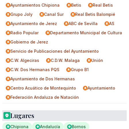
Ayuntamientos Chipiona
Betis
Real Betis
Grupo Joly
Canal Sur
Real Betis Balompié
Ayuntamiento de Jerez
ABC de Sevilla
AS
Radio Popular
Departamento Municipal de Cultura
Gobierno de Jerez
Servicio de Publicaciones del Ayuntamiento
C.W. Algeciras
C.D.W. Malaga
Unión
C.W. Dos Hermanas PQS
Grupo B1
Ayuntamiento de Dos Hermanas
Centro Acuático de Montequinto
Ayuntamiento
Federación Andaluza de Natación
Lugares
Chipiona
Andalucía
Bornos