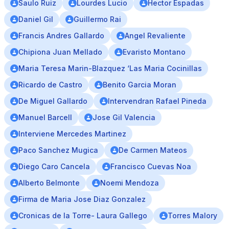
Saulo Ruiz
Lourdes Lucio
Hector Espadas
Daniel Gil
Guillermo Rai
Francis Andres Gallardo
Angel Revaliente
Chipiona Juan Mellado
Evaristo Montano
Maria Teresa Marin-Blazquez ‘Las Maria Cocinillas
Ricardo de Castro
Benito Garcia Moran
De Miguel Gallardo
Intervendran Rafael Pineda
Manuel Barcell
Jose Gil Valencia
Interviene Mercedes Martinez
Paco Sanchez Mugica
De Carmen Mateos
Diego Caro Cancela
Francisco Cuevas Noa
Alberto Belmonte
Noemi Mendoza
Firma de Maria Jose Diaz Gonzalez
Cronicas de la Torre- Laura Gallego
Torres Malory