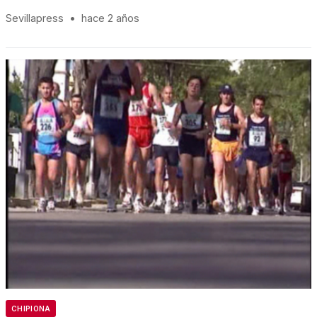
Sevillapress
•
hace 2 años
CHIPIONA