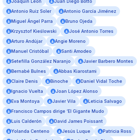
Joaquín León
Juan Diego Botto
Antonio Ruiz Soler
Antonio García Jiménez
Miguel Ángel Parra
Bruno Ojeda
Krzysztof Kieślowski
José Antonio Torres
Arturo Andújar
Angie Moreno
Manuel Cristóbal
Santi Amodeo
Setefilla González Naranjo
Javier Barbero Montes
Bernabé Bulnes
Abbas Kiarostami
Claire Denis
Binoche
Daniel Vidal Toche
Ignacio Vuelta
Joan López Alonso
Eva Montoya
Javier Vila
Leticia Salvago
Francisco Campos dirige ‘El Gigante Mudo
Luis Calderón
David James Poissant
Yolanda Centeno
Jesús Luque
Patricia Ross