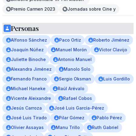
Premio Carmen 2023
Jornadas sobre Cine y
Personas
Alfonso Sánchez
Paco Ortiz
Roberto Jiménez
Joaquín Núñez
Manuel Morón
Víctor Clavijo
Juliette Binoche
Antonio Manuel
Alexandra Jiménez
Manolo Solo
Fernando Franco
Sergio Oksman
Luis Gordillo
Michael Haneke
Raúl Arévalo
Vicente Aleixandre
Rafael Cobos
Jesús Carroza
José Luis García-Pérez
José Luis Tirado
Pilar Gómez
Pablo Pérez
Olivier Assayas
Manu Trillo
Ruth Gabriel