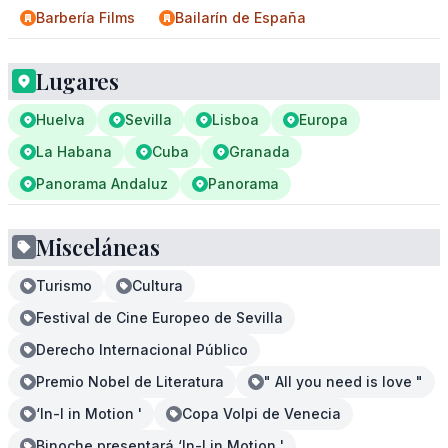
Barbería Films
Bailarín de España
Lugares
Huelva
Sevilla
Lisboa
Europa
La Habana
Cuba
Granada
Panorama Andaluz
Panorama
Misceláneas
Turismo
Cultura
Festival de Cine Europeo de Sevilla
Derecho Internacional Público
Premio Nobel de Literatura
" All you need is love "
‘In-I in Motion '
Copa Volpi de Venecia
Binoche presentará ‘In-I in Motion '