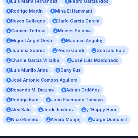
Luís María Fernández
Pedro García Ríos
Rodrigo Martín
Mina El Hammani
Reyes Gallegos
Darío García García
Carmen Tortosa
Moisés Salama
Miguel Ángel Oeste
Mauricio Angulo;
Juanma Suárez
Pedro Gondi
Gonzalo Ruiz
Charlie García Villalba
José Luis Maldonado
Luis Murillo Arias
Dany Ruz
José Antonio Campos Aguilera
Rosendo M. Diezma
Adrián Ordóñez
Rodrigo Inad
Juan Escribano Tamayo
Alex Salu
Jordi Jiménez
y ‘Happy Hour
Nico Romero
Álvaro Monje;
Jorge Quindimil