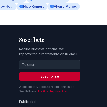
ppy Hour
Nico Romero
Álvaro Monje;
Suscríbete
Recibe nuestras noticias más
importantes directamente en tu email.
Suscribirse
Al suscribirte, aceptas recibir emails de
SevillaPress.
Política de privacidad
Publicidad