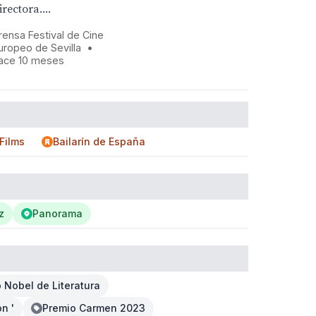
irectora....
rensa Festival de Cine
uropeo de Sevilla
•
ace 10 meses
Films
Bailarín de España
z
Panorama
 Nobel de Literatura
n '
Premio Carmen 2023