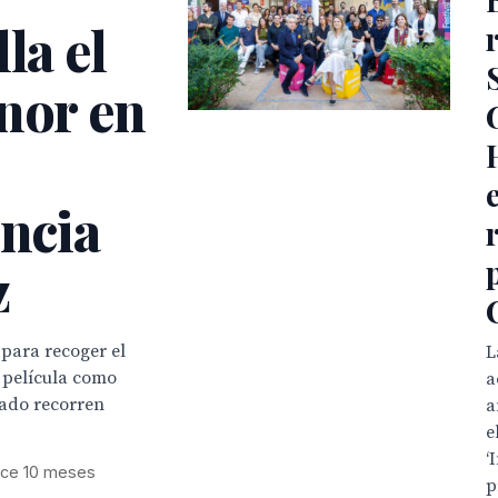
la el
nor en
encia
z
 para recoger el
L
a película como
a
cado recorren
a
e
‘
ce 10 meses
p