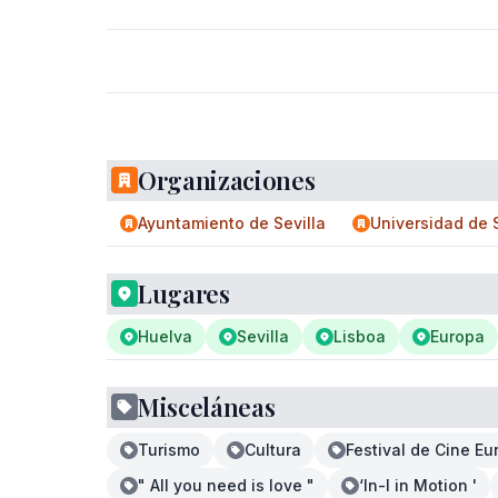
Organizaciones
Ayuntamiento de Sevilla
Universidad de S
Lugares
Huelva
Sevilla
Lisboa
Europa
Misceláneas
Turismo
Cultura
Festival de Cine Eu
" All you need is love "
‘In-I in Motion '