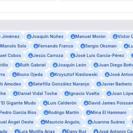
o Jiménez
Joaquín Núñez
Manuel Morón
Víctor 
Manolo Solo
Fernando Franco
Sergio Oksman
Lu
ael Cobos
Jesús Carroza
José Luis García-Pérez
illo
Ruth Gabriel
Joaquín León
Juan Diego Bott
rra
Bruno Ojeda
Krzysztof Kieślowski
José Anton
ti Amodeo
Setefilla González Naranjo
Javier Barbero
che
Daniel Vidal Toche
Ignacio Vuelta
Joan Lópe
 ‘El Gigante Mudo
Luis Calderón
David James Poissan
Pedro García Ríos
Rodrigo Martín
Mina El Hammani
uel Ángel Oeste
Mauricio Angulo;
Juanma Suárez
nado
Luis Murillo Arias
Dany Ruz
José Antonio Ca