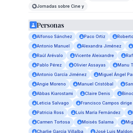
Jornadas sobre Cine y
Personas
Alfonso Sánchez
Paco Ortiz
Robert
Antonio Manuel
Alexandra Jiménez
Raúl Arévalo
Vicente Aleixandre
Raf
Pablo Pérez
Olivier Assayas
Manu Tr
Antonio García Jiménez
Miguel Ángel Pa
Angie Moreno
Manuel Cristóbal
San
Abbas Kiarostami
Claire Denis
Bino
Leticia Salvago
Francisco Campos dirige
Patricia Ross
Luís María Fernández
Carmen Tortosa
Moisés Salama
Mig
Charlie García Villalba
José Luis Maldo