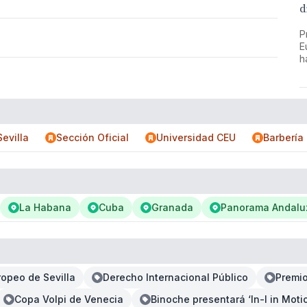
d
P
E
h
evilla
Sección Oficial
Universidad CEU
Barbería 
La Habana
Cuba
Granada
Panorama Andalu
ropeo de Sevilla
Derecho Internacional Público
Premio
Copa Volpi de Venecia
Binoche presentará ‘In-I in Motio