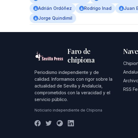
Adrián Ordóñez
Rodrigo Inad
Juan 
Jorge Quindimil
Faro de
Nave
chipiona
Chipio
Andalu
Periodismo independiente y de
calidad. Informamos con rigor sobre la
Archivo
actualidad de Sevilla y Andalucía,
RSS F
comprometidos con la veracidad y el
servicio público.
Noticiario independiente de Chipiona