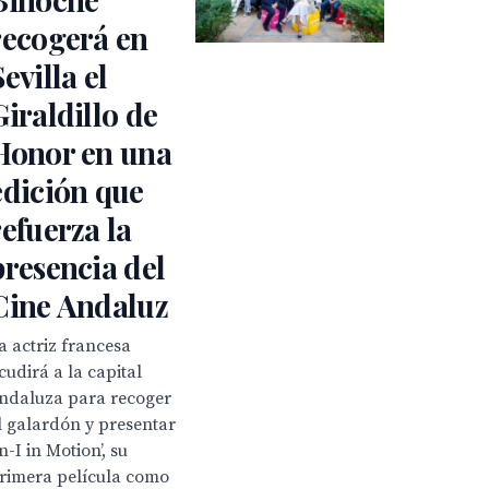
recogerá en
Sevilla el
Giraldillo de
Honor en una
edición que
refuerza la
presencia del
Cine Andaluz
a actriz francesa
cudirá a la capital
ndaluza para recoger
l galardón y presentar
In-I in Motion’, su
rimera película como