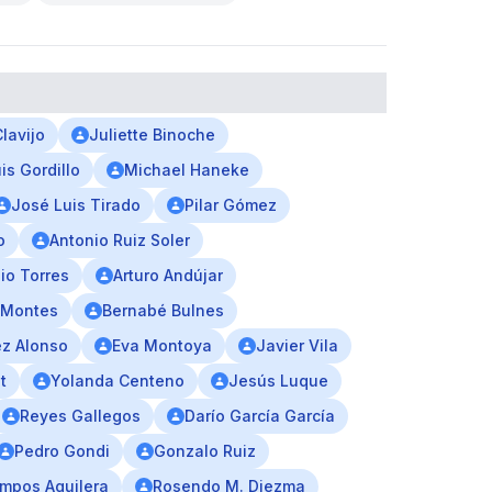
Clavijo
Juliette Binoche
is Gordillo
Michael Haneke
José Luis Tirado
Pilar Gómez
o
Antonio Ruiz Soler
io Torres
Arturo Andújar
 Montes
Bernabé Bulnes
z Alonso
Eva Montoya
Javier Vila
t
Yolanda Centeno
Jesús Luque
Reyes Gallegos
Darío García García
Pedro Gondi
Gonzalo Ruiz
mpos Aguilera
Rosendo M. Diezma