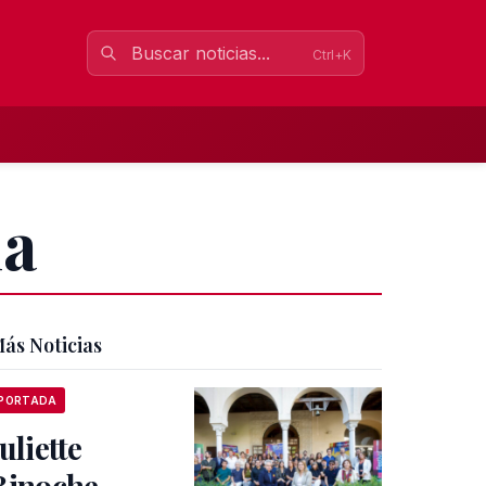
Ctrl+K
ña
ás Noticias
PORTADA
Juliette
Binoche