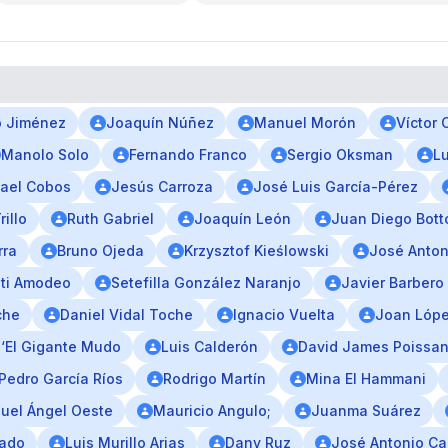
o Jiménez
Joaquín Núñez
Manuel Morón
Víctor 
Manolo Solo
Fernando Franco
Sergio Oksman
Lu
ael Cobos
Jesús Carroza
José Luis García-Pérez
illo
Ruth Gabriel
Joaquín León
Juan Diego Bott
rra
Bruno Ojeda
Krzysztof Kieślowski
José Anton
ti Amodeo
Setefilla González Naranjo
Javier Barbero
che
Daniel Vidal Toche
Ignacio Vuelta
Joan Lópe
 ‘El Gigante Mudo
Luis Calderón
David James Poissan
Pedro García Ríos
Rodrigo Martín
Mina El Hammani
uel Ángel Oeste
Mauricio Angulo;
Juanma Suárez
nado
Luis Murillo Arias
Dany Ruz
José Antonio Ca