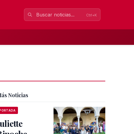
Ctrl+K
ás Noticias
PORTADA
Juliette
Binoche