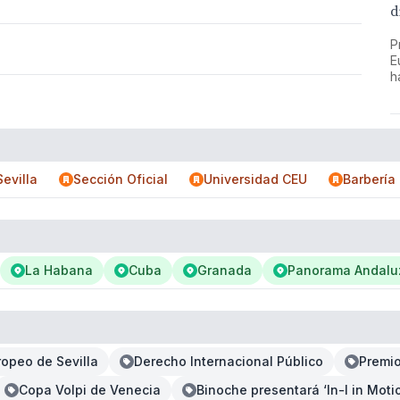
d
P
E
h
evilla
Sección Oficial
Universidad CEU
Barbería 
La Habana
Cuba
Granada
Panorama Andalu
ropeo de Sevilla
Derecho Internacional Público
Premio
Copa Volpi de Venecia
Binoche presentará ‘In-I in Motio