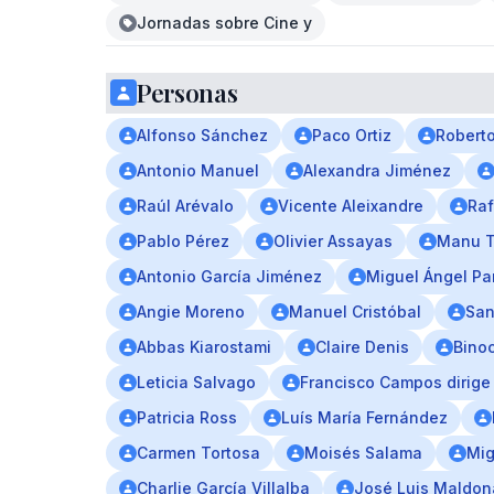
Jornadas sobre Cine y
Personas
Alfonso Sánchez
Paco Ortiz
Robert
Antonio Manuel
Alexandra Jiménez
Raúl Arévalo
Vicente Aleixandre
Raf
Pablo Pérez
Olivier Assayas
Manu Tr
Antonio García Jiménez
Miguel Ángel Pa
Angie Moreno
Manuel Cristóbal
San
Abbas Kiarostami
Claire Denis
Bino
Leticia Salvago
Francisco Campos dirige
Patricia Ross
Luís María Fernández
Carmen Tortosa
Moisés Salama
Mig
Charlie García Villalba
José Luis Maldo