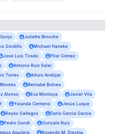
Clavijo
Juliette Binoche
is Gordillo
Michael Haneke
José Luis Tirado
Pilar Gómez
o
Antonio Ruiz Soler
io Torres
Arturo Andújar
 Montes
Bernabé Bulnes
z Alonso
Eva Montoya
Javier Vila
t
Yolanda Centeno
Jesús Luque
Reyes Gallegos
Darío García García
Pedro Gondi
Gonzalo Ruiz
mpos Aguilera
Rosendo M. Diezma