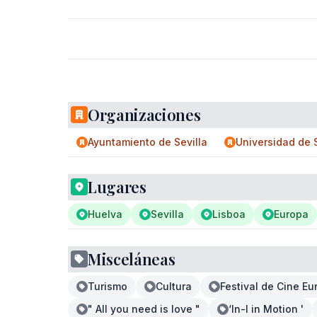
Organizaciones
Ayuntamiento de Sevilla
Universidad de S
Lugares
Huelva
Sevilla
Lisboa
Europa
Misceláneas
Turismo
Cultura
Festival de Cine Eu
" All you need is love "
‘In-I in Motion '