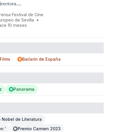
irectora....
rensa Festival de Cine
uropeo de Sevilla
•
ace 10 meses
Films
Bailarín de España
z
Panorama
 Nobel de Literatura
n '
Premio Carmen 2023