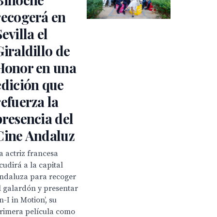
recogerá en
Sevilla el
Giraldillo de
Honor en una
edición que
refuerza la
presencia del
Cine Andaluz
a actriz francesa
cudirá a la capital
ndaluza para recoger
l galardón y presentar
In-I in Motion’, su
rimera película como