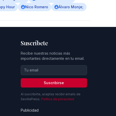
ppy Hour
Nico Romero
Álvaro Monje;
Suscríbete
Recibe nuestras noticias más
importantes directamente en tu email.
Suscribirse
Al suscribirte, aceptas recibir emails de
SevillaPress.
Política de privacidad
Publicidad