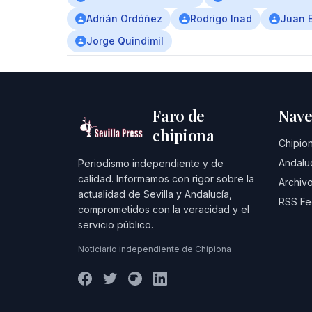
Adrián Ordóñez
Rodrigo Inad
Juan 
Jorge Quindimil
Faro de
Nave
chipiona
Chipio
Andalu
Periodismo independiente y de
calidad. Informamos con rigor sobre la
Archivo
actualidad de Sevilla y Andalucía,
RSS F
comprometidos con la veracidad y el
servicio público.
Noticiario independiente de Chipiona