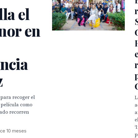
la el
nor en
encia
z
 para recoger el
L
a película como
a
cado recorren
a
e
‘
ce 10 meses
p