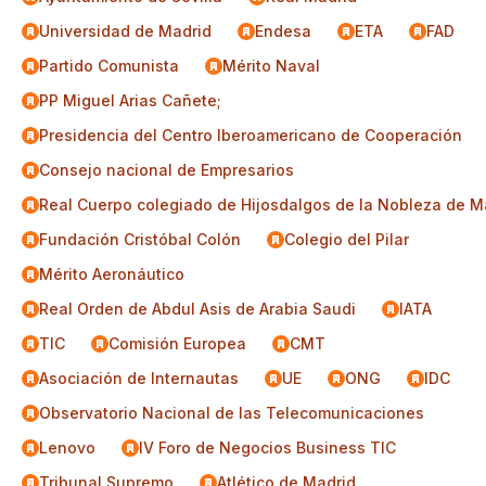
Universidad de Madrid
Endesa
ETA
FAD
Partido Comunista
Mérito Naval
PP Miguel Arias Cañete;
Presidencia del Centro Iberoamericano de Cooperación
Consejo nacional de Empresarios
Real Cuerpo colegiado de Hijosdalgos de la Nobleza de M
Fundación Cristóbal Colón
Colegio del Pilar
Mérito Aeronáutico
Real Orden de Abdul Asis de Arabia Saudi
IATA
TIC
Comisión Europea
CMT
Asociación de Internautas
UE
ONG
IDC
Observatorio Nacional de las Telecomunicaciones
Lenovo
IV Foro de Negocios Business TIC
Tribunal Supremo
Atlético de Madrid