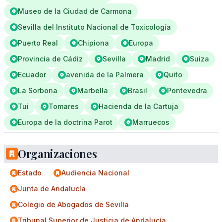
Museo de la Ciudad de Carmona
Sevilla del Instituto Nacional de Toxicología
Puerto Real
Chipiona
Europa
Provincia de Cádiz
Sevilla
Madrid
Suiza
Ecuador
avenida de la Palmera
Quito
La Sorbona
Marbella
Brasil
Pontevedra
Tui
Tomares
Hacienda de la Cartuja
Europa de la doctrina Parot
Marruecos
Organizaciones
Estado
Audiencia Nacional
Junta de Andalucía
Colegio de Abogados de Sevilla
Tribunal Superior de Justicia de Andalucía