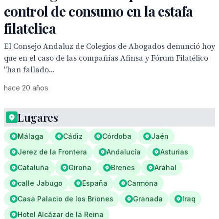
control de consumo en la estafa
filatelica
El Consejo Andaluz de Colegios de Abogados denunció hoy
que en el caso de las compañías Afinsa y Fórum Filatélico
"han fallado...
hace 20 años
Lugares
Málaga
Cádiz
Córdoba
Jaén
Jerez de la Frontera
Andalucía
Asturias
Cataluña
Girona
Brenes
Arahal
calle Jabugo
España
Carmona
Casa Palacio de los Briones
Granada
Iraq
Hotel Alcázar de la Reina