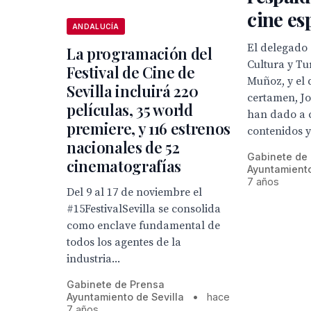
cine es
ANDALUCÍA
El delegado
La programación del
Cultura y Tu
Festival de Cine de
Muñoz, y el 
Sevilla incluirá 220
certamen, Jo
películas, 35 world
han dado a 
premiere, y 116 estrenos
contenidos y.
nacionales de 52
Gabinete de
cinematografías
Ayuntamiento
7 años
Del 9 al 17 de noviembre el
#15FestivalSevilla se consolida
como enclave fundamental de
todos los agentes de la
industria...
Gabinete de Prensa
Ayuntamiento de Sevilla
•
hace
7 años