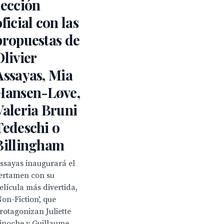
sección
oficial con las
propuestas de
Olivier
Assayas, Mia
Hansen-Løve,
Valeria Bruni
Tedeschi o
Billingham
ssayas inaugurará el
ertamen con su
elícula más divertida,
Non-Fiction', que
rotagonizan Juliette
inoche y Guillaume