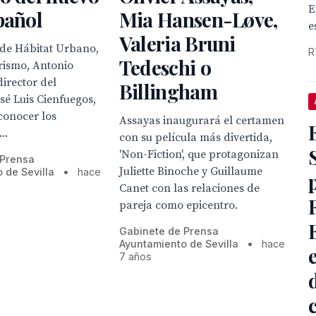
E
pañol
Mia Hansen-Løve,
e
Valeria Bruni
 de Hábitat Urbano,
R
Tedeschi o
rismo, Antonio
director del
Billingham
sé Luis Cienfuegos,
conocer los
Assayas inaugurará el certamen
..
con su película más divertida,
'Non-Fiction', que protagonizan
 Prensa
Juliette Binoche y Guillaume
 de Sevilla
•
hace
Canet con las relaciones de
pareja como epicentro.
Gabinete de Prensa
Ayuntamiento de Sevilla
•
hace
7 años