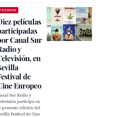
TELEVISION
Diez películas
participadas
por Canal Sur
Radio y
Televisión, en
Sevilla
Festival de
Cine Europeo
anal Sur Radio y
elevisión participa en
a presente edición del
evilla Festival de Cine