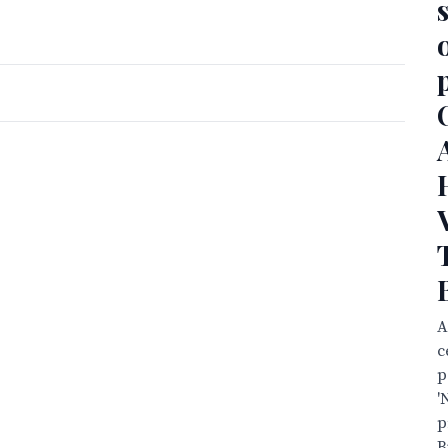
A
c
p
'
p
B