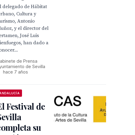
l delegado de Hábitat
rbano, Cultura y
urismo, Antonio
uñoz, y el director del
ertamen, José Luis
ienfuegos, han dado a
onocer...
abinete de Prensa
yuntamiento de Sevilla
•
hace 7 años
ANDALUCÍA
El Festival de
Sevilla
completa su