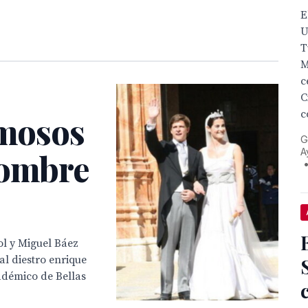
E
U
T
M
c
C
c
amosos
G
A
nombre
ol y Miguel Báez
al diestro enrique
adémico de Bellas