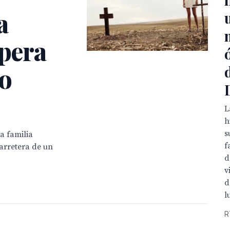
a
ópera
o
L
h
s
a familia
f
carretera de un
d
v
d
l
R