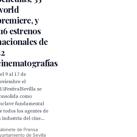
world
premiere, y
116 estrenos
nacionales de
52
cinematografías
el 9 al 17 de
oviembre el
15FestivalSevilla se
onsolida como
nclave fundamental
e todos los agentes de
a industria del cine...
abinete de Prensa
yuntamiento de Sevilla