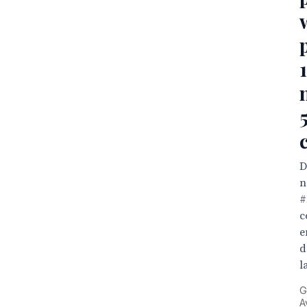
D
n
#
c
e
d
l
G
A