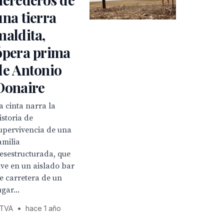
una tierra
maldita,
ópera prima
de Antonio
Donaire
a cinta narra la
istoria de
upervivencia de una
amilia
esestructurada, que
ive en un aislado bar
e carretera de un
ugar...
TVA
•
hace 1 año