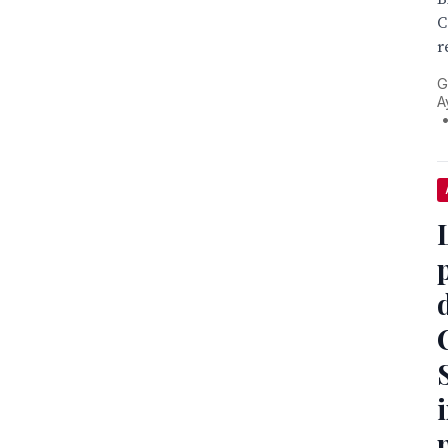
C
r
G
A