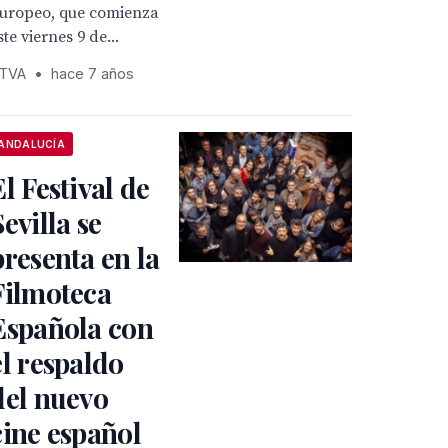
uropeo, que comienza
ste viernes 9 de...
TVA
•
hace 7 años
ANDALUCÍA
El Festival de
Sevilla se
presenta en la
Filmoteca
Española con
el respaldo
del nuevo
cine español