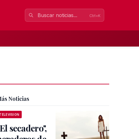
Ctrl+K
ás Noticias
TELEVISION
"El secadero",
herederos de