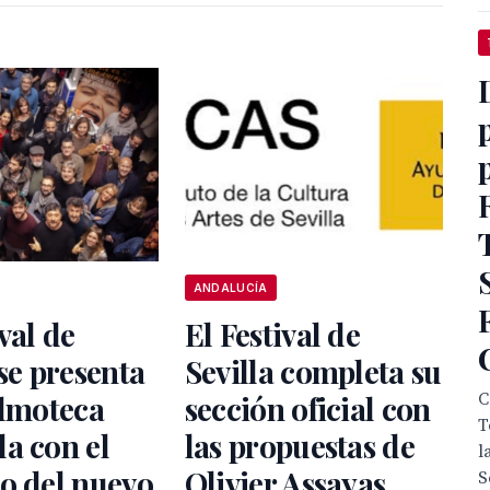
ANDALUCÍA
val de
El Festival de
 se presenta
Sevilla completa su
C
ilmoteca
sección oficial con
T
a con el
las propuestas de
l
o del nuevo
Olivier Assayas,
S