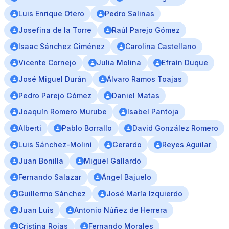
Luis Enrique Otero
Pedro Salinas
Josefina de la Torre
Raúl Parejo Gómez
Isaac Sánchez Giménez
Carolina Castellano
Vicente Cornejo
Julia Molina
Efraín Duque
José Miguel Durán
Álvaro Ramos Toajas
Pedro Parejo Gómez
Daniel Matas
Joaquín Romero Murube
Isabel Pantoja
Alberti
Pablo Borrallo
David González Romero
Luis Sánchez-Moliní
Gerardo
Reyes Aguilar
Juan Bonilla
Miguel Gallardo
Fernando Salazar
Ángel Bajuelo
Guillermo Sánchez
José María Izquierdo
Juan Luis
Antonio Núñez de Herrera
Cristina Rojas
Fernando Morales