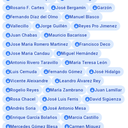
Rosario F. Cartes
José Bergamín
Garzón
Fernando Díaz del Olmo
Manuel Blasco
Vallecillo
Jorge Guillén
Reyes Pro Jimenez
Juan Chabas
Mauricio Bacarisse
Jose Maria Romero Martinez
Francisco Deco
Jose Maria Candau
Miguel Hernández
Antonio Rivero Taravillo
María Teresa León
Luis Cernuda
Fernando Gómez
José Hidalgo
Vicente Aleixandre
Leandro Álvarez Rey
Rogelio Reyes
María Zambrano
Juan Lamillar
Rosa Chacel
José Luis Ferris
David Sigüenza
Andrés Soria
José Antonio Mesa
Enrique García Bolaños
Marcia Castillo
Mercedes Gómez Blesa
Carmen Míguez