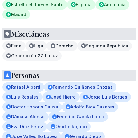
Estrella el Jueves Santo
España
Andalucía
Madrid
Misceláneas
Feria
Liga
Derecho
Segunda Republica
Generación 27. La luz
Personas
Rafael Alberti
Fernando Quiñones Chozas
Luis Rosales
José Hierro
Jorge Luis Borges
Doctor Honoris Causa
Adolfo Bioy Casares
Dámaso Alonso
Federico García Lorca
Eva Díaz Pérez
Onofre Rojano
José Vallecillo López
Gerardo Diego