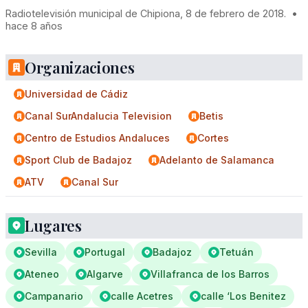
Radiotelevisión municipal de Chipiona, 8 de febrero de 2018.
•
hace 8 años
Organizaciones
Universidad de Cádiz
Canal SurAndalucia Television
Betis
Centro de Estudios Andaluces
Cortes
Sport Club de Badajoz
Adelanto de Salamanca
ATV
Canal Sur
Lugares
Sevilla
Portugal
Badajoz
Tetuán
Ateneo
Algarve
Villafranca de los Barros
Campanario
calle Acetres
calle ‘Los Benitez