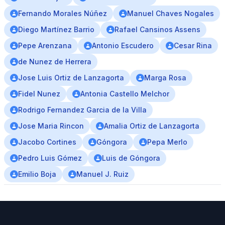
Fernando Morales Núñez
Manuel Chaves Nogales
Diego Martínez Barrio
Rafael Cansinos Assens
Pepe Arenzana
Antonio Escudero
Cesar Rina
de Nunez de Herrera
Jose Luis Ortiz de Lanzagorta
Marga Rosa
Fidel Nunez
Antonia Castello Melchor
Rodrigo Fernandez Garcia de la Villa
Jose Maria Rincon
Amalia Ortiz de Lanzagorta
Jacobo Cortines
Góngora
Pepa Merlo
Pedro Luis Gómez
Luis de Góngora
Emilio Boja
Manuel J. Ruiz