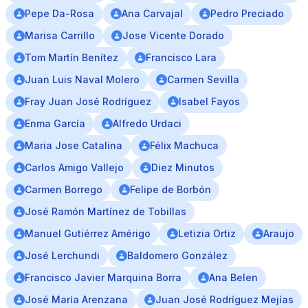
Pepe Da-Rosa
Ana Carvajal
Pedro Preciado
Marisa Carrillo
Jose Vicente Dorado
Tom Martín Benítez
Francisco Lara
Juan Luis Naval Molero
Carmen Sevilla
Fray Juan José Rodríguez
Isabel Fayos
Enma García
Alfredo Urdaci
Maria Jose Catalina
Félix Machuca
Carlos Amigo Vallejo
Diez Minutos
Carmen Borrego
Felipe de Borbón
José Ramón Martínez de Tobillas
Manuel Gutiérrez Amérigo
Letizia Ortiz
Araujo
José Lerchundi
Baldomero González
Francisco Javier Marquina Borra
Ana Belen
José María Arenzana
Juan José Rodríguez Mejías