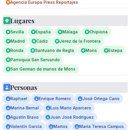
Agencia Europa Press Reportajes
Lugares
Sevilla
España
Málaga
Chipiona
Madrid
Cádiz
Jerez de la Frontera
Ronda
Santuario de Regla
Mons
Estepa
Parroquia San Servando
San German de manos de Mons
Personas
Raphael
Enrique Romero
José Ortega Cano
Marina Bernal
Luis Mario Aparcero
Agustín Bravo
Juan José Rodríguez
Valentín García
Martos
María Teresa Campos