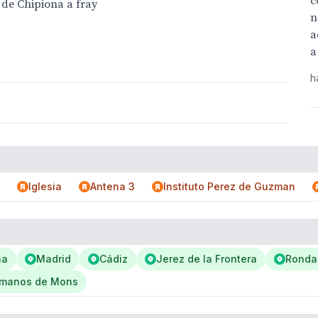
c
de Chipiona a fray
n
a
a
h
Iglesia
Antena 3
Instituto Perez de Guzman
na
Madrid
Cádiz
Jerez de la Frontera
Ronda
 manos de Mons