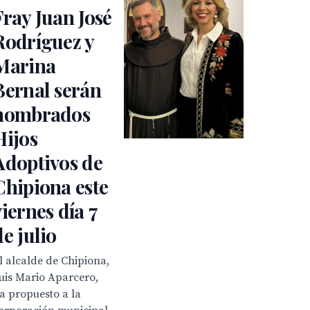
Fray Juan José
Rodríguez y
Marina
Bernal serán
nombrados
Hijos
Adoptivos de
Chipiona este
viernes día 7
de julio
l alcalde de Chipiona,
uis Mario Aparcero,
a propuesto a la