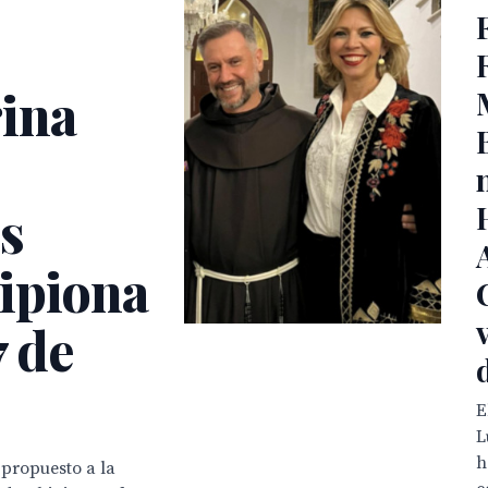
ina
s
ipiona
7 de
E
L
h
 propuesto a la