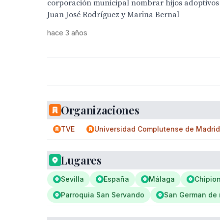
corporación municipal nombrar hijos adoptivos 
Juan José Rodríguez y Marina Bernal
hace 3 años
Organizaciones
TVE
Universidad Complutense de Madrid
Lugares
Sevilla
España
Málaga
Chipio
Parroquia San Servando
San German de