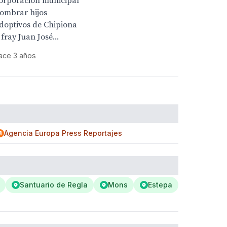
orporación municipal
ombrar hijos
doptivos de Chipiona
 fray Juan José...
ace 3 años
Agencia Europa Press Reportajes
Santuario de Regla
Mons
Estepa