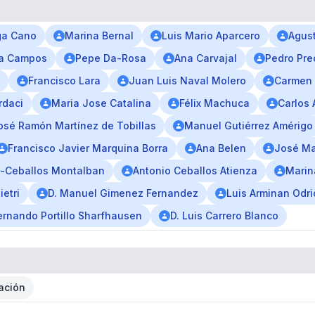
ga Cano
Marina Bernal
Luis Mario Aparcero
Agust
sa Campos
Pepe Da-Rosa
Ana Carvajal
Pedro Pre
Francisco Lara
Juan Luis Naval Molero
Carmen 
rdaci
Maria Jose Catalina
Félix Machuca
Carlos 
osé Ramón Martínez de Tobillas
Manuel Gutiérrez Amérigo
Francisco Javier Marquina Borra
Ana Belen
José Ma
z-Ceballos Montalban
Antonio Ceballos Atienza
Marin
etri
D. Manuel Gimenez Fernandez
Luis Arminan Odri
ernando Portillo Sharfhausen
D. Luis Carrero Blanco
ación