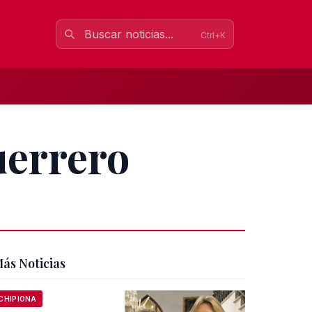
Ctrl+K
uerrero
ás Noticias
CHIPIONA