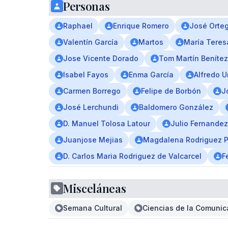
Personas
Raphael
Enrique Romero
José Orte
Valentín García
Martos
María Tere
Jose Vicente Dorado
Tom Martín Benítez
Isabel Fayos
Enma García
Alfredo U
Carmen Borrego
Felipe de Borbón
J
José Lerchundi
Baldomero González
D. Manuel Tolosa Latour
Julio Fernande
Juanjose Mejias
Magdalena Rodriguez Pi
D. Carlos Maria Rodriguez de Valcarcel
F
Misceláneas
Semana Cultural
Ciencias de la Comunic