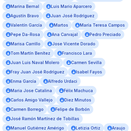
Marina Bernal
Luis Mario Aparcero
Agustín Bravo
Juan José Rodríguez
Valentín García
Martos
María Teresa Campos
Pepe Da-Rosa
Ana Carvajal
Pedro Preciado
Marisa Carrillo
Jose Vicente Dorado
Tom Martín Benítez
Francisco Lara
Juan Luis Naval Molero
Carmen Sevilla
Fray Juan José Rodríguez
Isabel Fayos
Enma García
Alfredo Urdaci
Maria Jose Catalina
Félix Machuca
Carlos Amigo Vallejo
Diez Minutos
Carmen Borrego
Felipe de Borbón
José Ramón Martínez de Tobillas
Manuel Gutiérrez Amérigo
Letizia Ortiz
Araujo