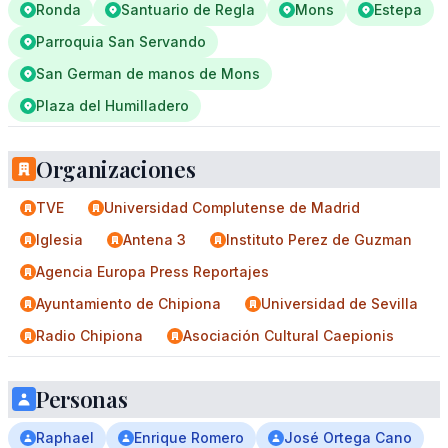
Ronda
Santuario de Regla
Mons
Estepa
Parroquia San Servando
San German de manos de Mons
Plaza del Humilladero
Organizaciones
TVE
Universidad Complutense de Madrid
Iglesia
Antena 3
Instituto Perez de Guzman
Agencia Europa Press Reportajes
Ayuntamiento de Chipiona
Universidad de Sevilla
Radio Chipiona
Asociación Cultural Caepionis
Personas
Raphael
Enrique Romero
José Ortega Cano