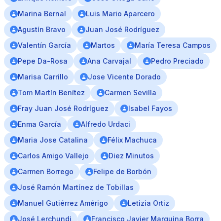
Marina Bernal
Luis Mario Aparcero
Agustín Bravo
Juan José Rodríguez
Valentín García
Martos
María Teresa Campos
Pepe Da-Rosa
Ana Carvajal
Pedro Preciado
Marisa Carrillo
Jose Vicente Dorado
Tom Martín Benítez
Carmen Sevilla
Fray Juan José Rodríguez
Isabel Fayos
Enma García
Alfredo Urdaci
Maria Jose Catalina
Félix Machuca
Carlos Amigo Vallejo
Diez Minutos
Carmen Borrego
Felipe de Borbón
José Ramón Martínez de Tobillas
Manuel Gutiérrez Amérigo
Letizia Ortiz
José Lerchundi
Francisco Javier Marquina Borra