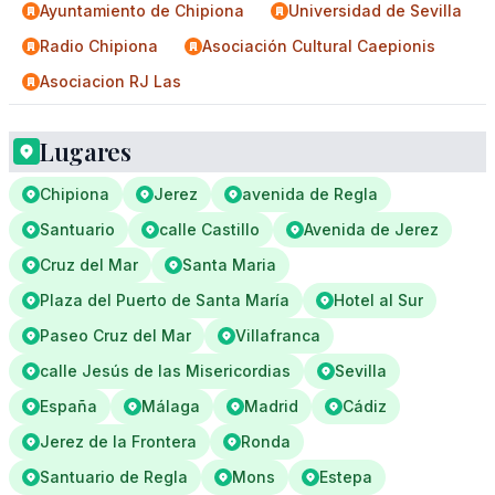
Ayuntamiento de Chipiona
Universidad de Sevilla
Radio Chipiona
Asociación Cultural Caepionis
Asociacion RJ Las
Lugares
Chipiona
Jerez
avenida de Regla
Santuario
calle Castillo
Avenida de Jerez
Cruz del Mar
Santa Maria
Plaza del Puerto de Santa María
Hotel al Sur
Paseo Cruz del Mar
Villafranca
calle Jesús de las Misericordias
Sevilla
España
Málaga
Madrid
Cádiz
Jerez de la Frontera
Ronda
Santuario de Regla
Mons
Estepa