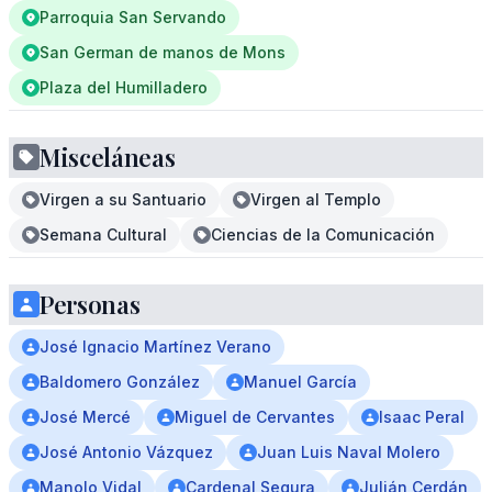
Parroquia San Servando
San German de manos de Mons
Plaza del Humilladero
Misceláneas
Virgen a su Santuario
Virgen al Templo
Semana Cultural
Ciencias de la Comunicación
Personas
José Ignacio Martínez Verano
Baldomero González
Manuel García
José Mercé
Miguel de Cervantes
Isaac Peral
José Antonio Vázquez
Juan Luis Naval Molero
Manolo Vidal
Cardenal Segura
Julián Cerdán