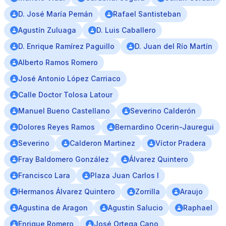
D. José María Pemán
Rafael Santisteban
Agustín Zuluaga
D. Luis Caballero
D. Enrique Ramírez Paguillo
D. Juan del Río Martín
Alberto Ramos Romero
José Antonio López Carriaco
Calle Doctor Tolosa Latour
Manuel Bueno Castellano
Severino Calderón
Dolores Reyes Ramos
Bernardino Ocerin-Jauregui
Severino
Calderon Martinez
Víctor Pradera
Fray Baldomero González
Álvarez Quintero
Francisco Lara
Plaza Juan Carlos I
Hermanos Álvarez Quintero
Zorrilla
Araujo
Agustina de Aragon
Agustin Salucio
Raphael
Enrique Romero
José Ortega Cano