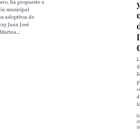
y
ero, ha propuesto a
ión municipal
os adoptivos de
ray Juan José
Marina...
L
d
F
p
c
d
l
R
d
d