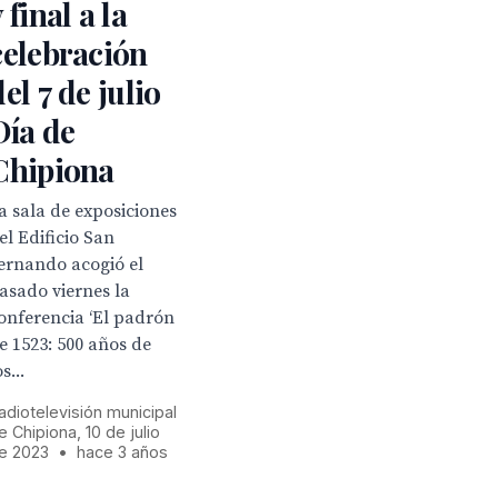
 final a la
celebración
del 7 de julio
Día de
Chipiona
a sala de exposiciones
el Edificio San
ernando acogió el
asado viernes la
onferencia ‘El padrón
e 1523: 500 años de
os...
adiotelevisión municipal
e Chipiona, 10 de julio
e 2023
•
hace 3 años