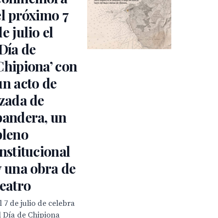
el próximo 7
de julio el
‘Día de
Chipiona’ con
un acto de
izada de
bandera, un
pleno
institucional
y una obra de
teatro
l 7 de julio de celebra
l Día de Chipiona