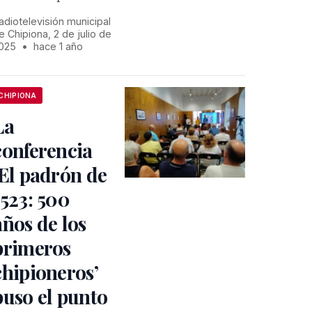
adiotelevisión municipal
e Chipiona, 2 de julio de
025
•
hace 1 año
CHIPIONA
La
conferencia
‘El padrón de
1523: 500
años de los
primeros
chipioneros’
puso el punto