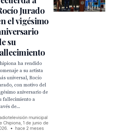
Rocío Jurado
en el vigésimo
aniversario
de su
fallecimiento
hipiona ha rendido
omenaje a su artista
ás universal, Rocío
urado, con motivo del
igésimo aniversario de
u fallecimiento a
ravés de...
adiotelevisión municipal
e Chipiona, 1 de junio de
026.
•
hace 2 meses