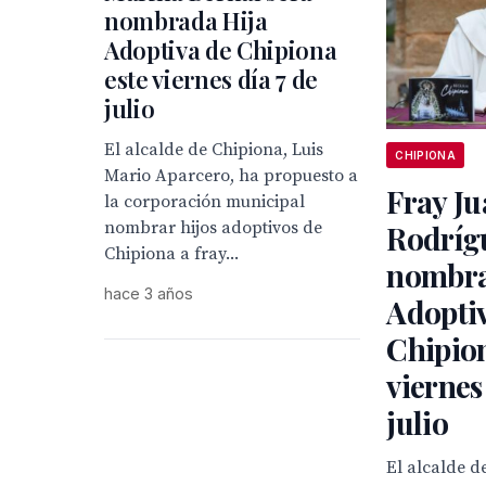
nombrada Hija
Adoptiva de Chipiona
este viernes día 7 de
julio
El alcalde de Chipiona, Luis
CHIPIONA
Mario Aparcero, ha propuesto a
Fray Ju
la corporación municipal
nombrar hijos adoptivos de
Rodríg
Chipiona a fray...
nombra
hace 3 años
Adopti
Chipion
viernes
julio
El alcalde d