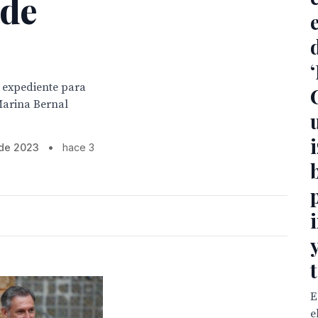
 de
 expediente para
Marina Bernal
 de 2023
•
hace 3
E
e