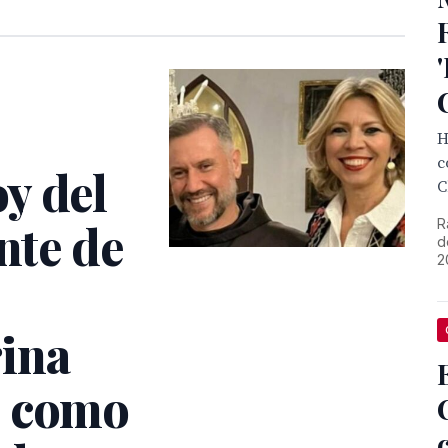
H
c
y del
C
nte de
R
d
2
ina
o como