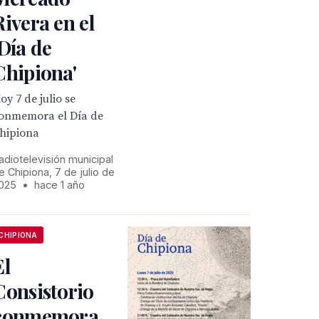
Rivera en el
'Día de
Chipiona'
oy 7 de julio se
onmemora el Día de
hipiona
adiotelevisión municipal
e Chipiona, 7 de julio de
025
•
hace 1 año
CHIPIONA
El
Consistorio
conmemora