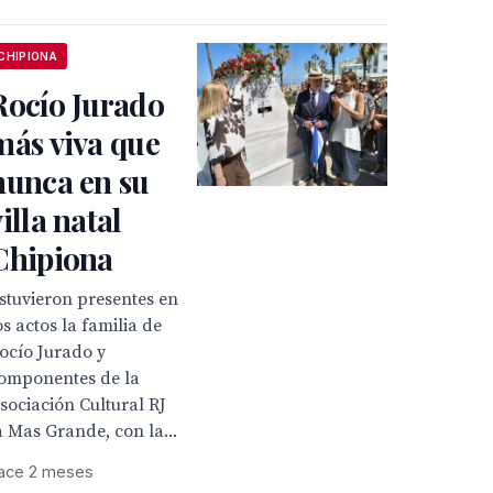
CHIPIONA
Rocío Jurado
más viva que
nunca en su
villa natal
Chipiona
stuvieron presentes en
os actos la familia de
ocío Jurado y
omponentes de la
sociación Cultural RJ
a Mas Grande, con la...
ace 2 meses