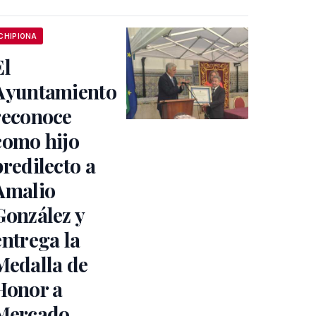
CHIPIONA
El
Ayuntamiento
reconoce
como hijo
predilecto a
Amalio
González y
entrega la
Medalla de
Honor a
Mercado