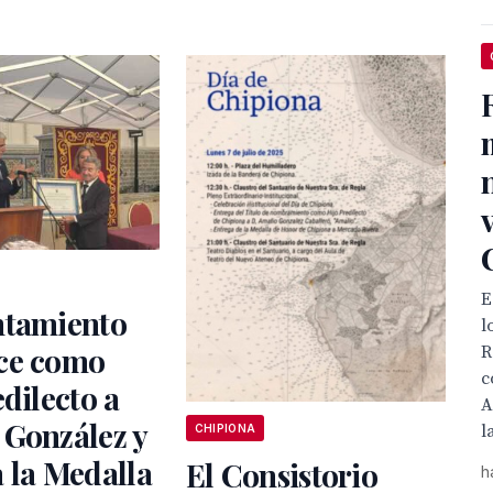
E
ntamiento
l
ce como
R
c
edilecto a
A
 González y
l
CHIPIONA
 la Medalla
El Consistorio
h