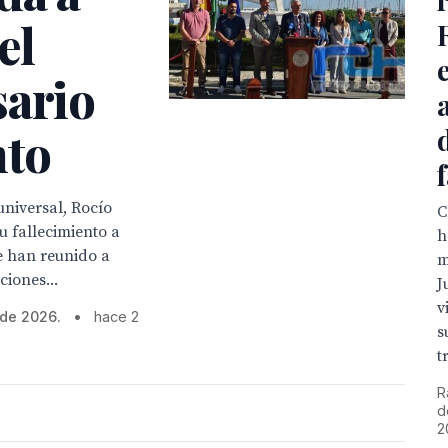
el
sario
nto
niversal, Rocío
C
u fallecimiento a
h
e han reunido a
m
ciones...
J
v
 de 2026.
•
hace 2
s
t
R
d
2