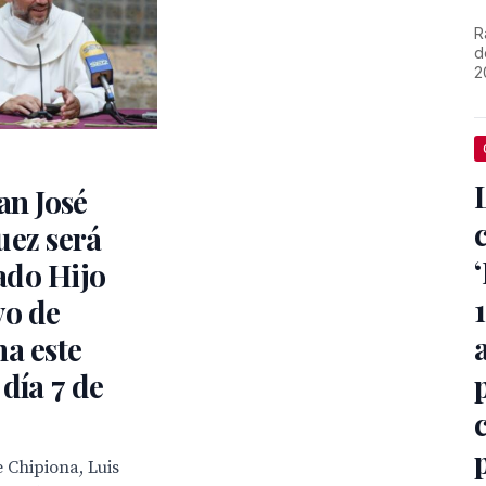
R
d
2
an José
uez será
do Hijo
vo de
a este
 día 7 de
e Chipiona, Luis