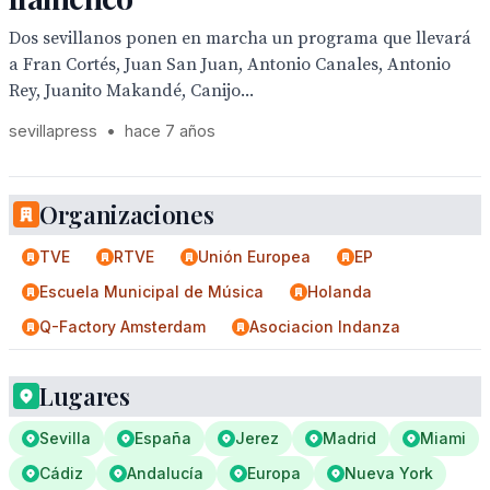
Dos sevillanos ponen en marcha un programa que llevará
a Fran Cortés, Juan San Juan, Antonio Canales, Antonio
Rey, Juanito Makandé, Canijo...
sevillapress
•
hace 7 años
Organizaciones
TVE
RTVE
Unión Europea
EP
Escuela Municipal de Música
Holanda
Q-Factory Amsterdam
Asociacion Indanza
Lugares
Sevilla
España
Jerez
Madrid
Miami
Cádiz
Andalucía
Europa
Nueva York