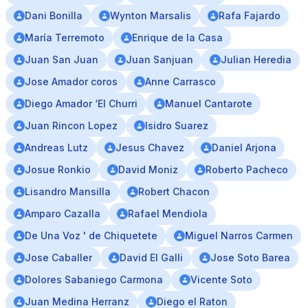
Dani Bonilla
Wynton Marsalis
Rafa Fajardo
María Terremoto
Enrique de la Casa
Juan San Juan
Juan Sanjuan
Julian Heredia
Jose Amador coros
Anne Carrasco
Diego Amador ‘El Churri
Manuel Cantarote
Juan Rincon Lopez
Isidro Suarez
Andreas Lutz
Jesus Chavez
Daniel Arjona
Josue Ronkio
David Moniz
Roberto Pacheco
Lisandro Mansilla
Robert Chacon
Amparo Cazalla
Rafael Mendiola
De Una Voz ' de Chiquetete
Miguel Narros Carmen
Jose Caballer
David El Galli
Jose Soto Barea
Dolores Sabaniego Carmona
Vicente Soto
Juan Medina Herranz
Diego el Raton