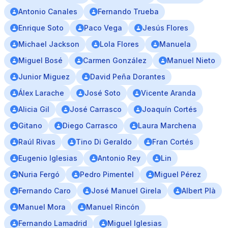
Antonio Canales
Fernando Trueba
Enrique Soto
Paco Vega
Jesús Flores
Michael Jackson
Lola Flores
Manuela
Miguel Bosé
Carmen González
Manuel Nieto
Junior Miguez
David Peña Dorantes
Álex Larache
José Soto
Vicente Aranda
Alicia Gil
José Carrasco
Joaquín Cortés
Gitano
Diego Carrasco
Laura Marchena
Raúl Rivas
Tino Di Geraldo
Fran Cortés
Eugenio Iglesias
Antonio Rey
Lin
Nuria Fergó
Pedro Pimentel
Miguel Pérez
Fernando Caro
José Manuel Girela
Albert Plà
Manuel Mora
Manuel Rincón
Fernando Lamadrid
Miguel Iglesias