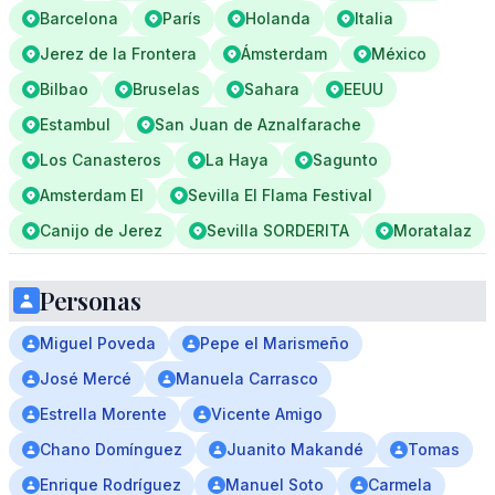
Barcelona
París
Holanda
Italia
Jerez de la Frontera
Ámsterdam
México
Bilbao
Bruselas
Sahara
EEUU
Estambul
San Juan de Aznalfarache
Los Canasteros
La Haya
Sagunto
Amsterdam El
Sevilla El Flama Festival
Canijo de Jerez
Sevilla SORDERITA
Moratalaz
Personas
Miguel Poveda
Pepe el Marismeño
José Mercé
Manuela Carrasco
Estrella Morente
Vicente Amigo
Chano Domínguez
Juanito Makandé
Tomas
Enrique Rodríguez
Manuel Soto
Carmela