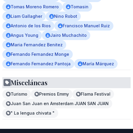
Tomas Moreno Romero
Tomasin
Liam Gallagher
Nino Robot
Antonio de los Rios
Francisco Manuel Ruiz
Angus Young
Jairo Muchachito
Maria Fernandez Benitez
Fernando Fernandez Monge
Fernando Fernandez Pantoja
María Márquez
Misceláneas
Turismo
Premios Emmy
Flama Festival
Juan San Juan en Amsterdam JUAN SAN JUAN
" La lengua chivata "