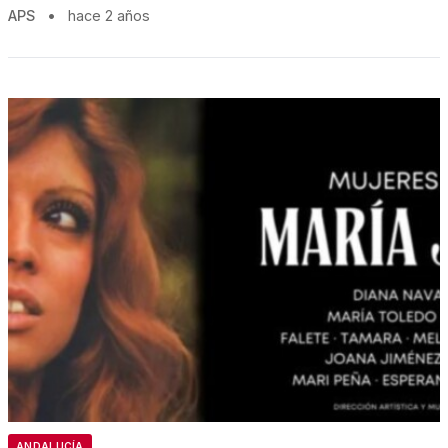
APS
•
hace 2 años
ANDALUCÍA