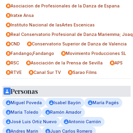
Asociacion de Profesionales de la Danza de Espana
Iratxe Ansa
Instituto Nacional de lasArtes Escenicas
Real Conservatorio Profesional de Danza Mariemma; Joaq
CND
Conservatorio Superior de Danza de Valencia
Fandango¡Fandango
Movimiento Producciones SL
RSC
Asociación de la Prensa de Sevilla
APS
RTVE
Canal Sur TV
Sarao Films
Personas
Miguel Poveda
Isabel Bayón
María Pagés
María Toledo
Ramón Amador
José Luis Ortiz Nuevo
Antonio Carrión
Andres Marin
Juan Carlos Romero