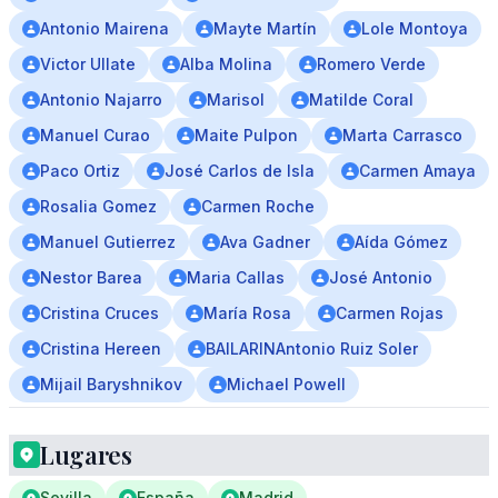
Antonio Mairena
Mayte Martín
Lole Montoya
Victor Ullate
Alba Molina
Romero Verde
Antonio Najarro
Marisol
Matilde Coral
Manuel Curao
Maite Pulpon
Marta Carrasco
Paco Ortiz
José Carlos de Isla
Carmen Amaya
Rosalia Gomez
Carmen Roche
Manuel Gutierrez
Ava Gadner
Aída Gómez
Nestor Barea
Maria Callas
José Antonio
Cristina Cruces
María Rosa
Carmen Rojas
Cristina Hereen
BAILARINAntonio Ruiz Soler
Mijail Baryshnikov
Michael Powell
Lugares
Sevilla
España
Madrid