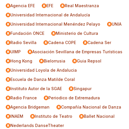
Agencia EFE
EFE
Real Maestranza
Universidad Internacional de Andalucía
Universidad Internacional Menéndez Pelayo
UNIA
Fundación ONCE
Ministerio de Cultura
Radio Sevilla
Cadena COPE
Cadena Ser
UIMP
Asociación Sevillana de Empresas Turísticas
Hong Kong
Bielorrusia
Guia Repsol
Universidad Loyola de Andalucia
Escuela de Danza Matilde Coral
Instituto Autor de la SGAE
Singapur
Radio France
Periodico de Extremadura
Agencia Bridgeman
Compañía Nacional de Danza
INAEM
Instituto de Teatro
Ballet Nacional
Nederlands DanseTheater