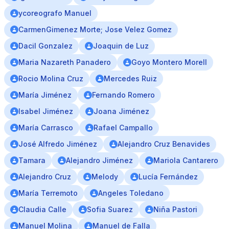
ycoreografo Manuel
CarmenGimenez Morte; Jose Velez Gomez
Dacil Gonzalez
Joaquin de Luz
Maria Nazareth Panadero
Goyo Montero Morell
Rocio Molina Cruz
Mercedes Ruiz
María Jiménez
Fernando Romero
Isabel Jiménez
Joana Jiménez
María Carrasco
Rafael Campallo
José Alfredo Jiménez
Alejandro Cruz Benavides
Tamara
Alejandro Jiménez
Mariola Cantarero
Alejandro Cruz
Melody
Lucía Fernández
María Terremoto
Angeles Toledano
Claudia Calle
Sofia Suarez
Niña Pastori
Manuel Molina
Manuel de Falla