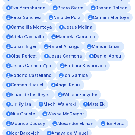
Eva Yerbabuena
Pedro Sierra
Rosario Toledo
Pepa Sánchez
Nino de Pura
Carmen Montoya
Carmelilla Montoya
Jesus Molina
Adela Campallo
Manuela Carrasco
Johan Inger
Rafael Amargo
Manuel Linan
Olga Pericet
Jesús Carmona
Daniel Abreu
Jesus Carmona“por
Barbara Kasprovich
Rodolfo Castellano
Ion Garnica
Carmen Huguet
Angel Rojas
Isaac de los Reyes
William Forsythe
Jiri Kylian
Medhi Walerski
Mats Ek
Nils Christe
Wayne McGregor
Maurice Causey
Alexander Ekman
Rui Horta
Igor Bacovich
Amaya de Miguel