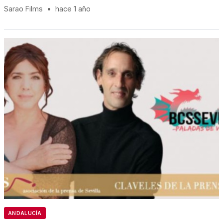
Sarao Films
•
hace 1 año
ANDALUCÍA