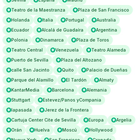
Teatro de la Maestranza
Plaza de San Francisco
Holanda
Italia
Portugal
Australia
Ecuador
Alcalá de Guadaíra
Argentina
Polonia
Dinamarca
Plaza de Toros
Teatro Central
Venezuela
Teatro Alameda
Puerto de Sevilla
Plaza del Altozano
calle San Jacinto
Quito
Palacio de Dueñas
Parque del Alamillo
El Tardón
Almaty
KantarMedia
Barcelona
Alemania
Stuttgart
Estevez/Panos yCompania
lapasada
Jerez de la Frontera
Cartuja Center Cite de Sevilla
Europa
Argelia
Orán
Huelva
Moscú
Hollywood
Nueva York
San Francisco
Granada