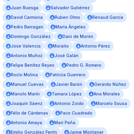
Juan Ruesga
Salvador Gutiérrez
David Carmona
Ruben Olmo
Rènaud García
Pedro Barragan
María Ángeles
Domingo González
Dani de Morón
Jose Valencia
Moraito
Antonio Pérez
Antonio Muñoz
José Galán
Felipe Benítez Reyes
Pedro G. Romero
Rocío Molina
Patricia Guerrero
Manuel Cuevas
Javier Barón
Gerardo Núñez
Manolo Marín
Tamara López
Ana Morales
Joaquín Sáenz
Antonio Zoido
Marcelo Sousa
Félix de Cárdenas
Paco Cuadrado
Antonio Amaya
Mari Peña
Emilio González Ferrín
Jaime Montaner