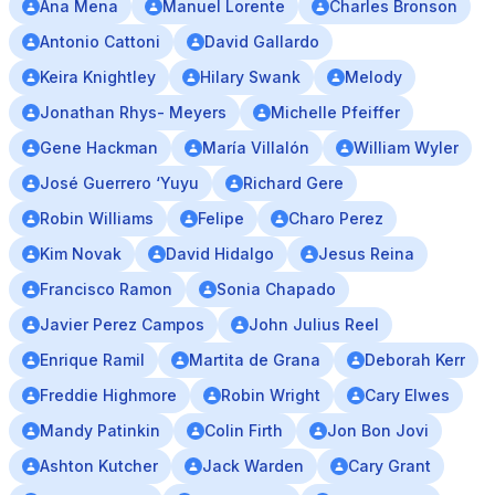
Ana Mena
Manuel Lorente
Charles Bronson
Antonio Cattoni
David Gallardo
Keira Knightley
Hilary Swank
Melody
Jonathan Rhys- Meyers
Michelle Pfeiffer
Gene Hackman
María Villalón
William Wyler
José Guerrero ‘Yuyu
Richard Gere
Robin Williams
Felipe
Charo Perez
Kim Novak
David Hidalgo
Jesus Reina
Francisco Ramon
Sonia Chapado
Javier Perez Campos
John Julius Reel
Enrique Ramil
Martita de Grana
Deborah Kerr
Freddie Highmore
Robin Wright
Cary Elwes
Mandy Patinkin
Colin Firth
Jon Bon Jovi
Ashton Kutcher
Jack Warden
Cary Grant