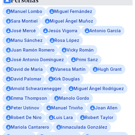
Manuel Lombo
Miguel Fernández
Sara Montiel
Miguel Ángel Muñoz
José Mercé
Jesús Vigorra
Antonio García
Manu Sánchez
Rosa López
Juan Ramón Romero
Vicky Román
José Antonio Domínguez
Primi Sanz
David de María
Vanesa Martín
Hugh Grant
David Palomar
Kirk Douglas
Arnold Schwarzenegger
Miguel Ángel Rodríguez
Emma Thompson
Manolo Gordo
Peter Ustinov
Manuel Triviño
Joan Allen
Robert De Niro
Luis Lara
Robert Taylor
Mariola Cantarero
Inmaculada González