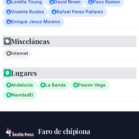
Loretta Young
David Niven
Paco Ramon
Vicente Ruidos
Rafael Perez Pallares
Enrique Jesus Moreno
Misceláneas
Internet
Lugares
Andalucía
La Banda
Pasion Vega
NavidadEl
Faro de chipiona