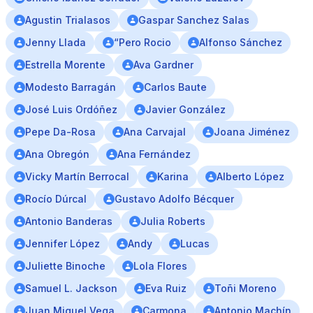
Agustin Trialasos
Gaspar Sanchez Salas
Jenny Llada
“Pero Rocio
Alfonso Sánchez
Estrella Morente
Ava Gardner
Modesto Barragán
Carlos Baute
José Luis Ordóñez
Javier González
Pepe Da-Rosa
Ana Carvajal
Joana Jiménez
Ana Obregón
Ana Fernández
Vicky Martín Berrocal
Karina
Alberto López
Rocío Dúrcal
Gustavo Adolfo Bécquer
Antonio Banderas
Julia Roberts
Jennifer López
Andy
Lucas
Juliette Binoche
Lola Flores
Samuel L. Jackson
Eva Ruiz
Toñi Moreno
Juan Miguel Vega
Carmona
Antonio Machín