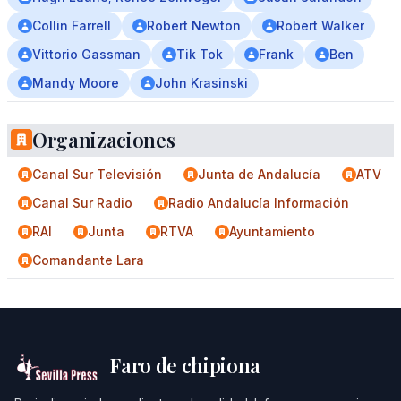
Collin Farrell
Robert Newton
Robert Walker
Vittorio Gassman
Tik Tok
Frank
Ben
Mandy Moore
John Krasinski
Organizaciones
Canal Sur Televisión
Junta de Andalucía
ATV
Canal Sur Radio
Radio Andalucía Información
RAI
Junta
RTVA
Ayuntamiento
Comandante Lara
Faro de chipiona