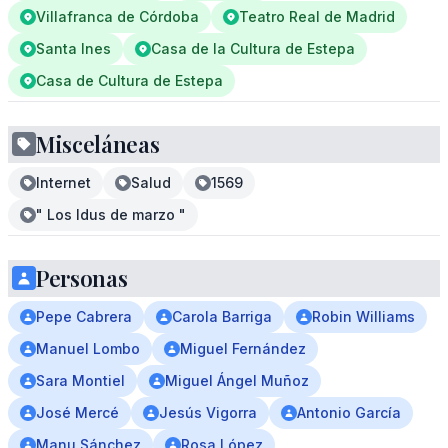
Villafranca de Córdoba
Teatro Real de Madrid
Santa Ines
Casa de la Cultura de Estepa
Casa de Cultura de Estepa
Misceláneas
Internet
Salud
1569
" Los Idus de marzo "
Personas
Pepe Cabrera
Carola Barriga
Robin Williams
Manuel Lombo
Miguel Fernández
Sara Montiel
Miguel Ángel Muñoz
José Mercé
Jesús Vigorra
Antonio García
Manu Sánchez
Rosa López