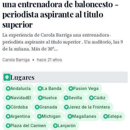
una entrenadora de baloncesto -
periodista aspirante al titulo
superior
La experiencia de Carola Barriga una entrenadora-
periodista aspirante al titulo superior . Un auditorio, las 9
de la mñana. Más de 30ª...
Carola Barriga
•
hace 21 años
Lugares
Andalucía
La Banda
Pasion Vega
NavidadEl
Huelva
Sevilla
Cádiz
Córdoba
Granada
Jerez de la Frontera
Argentina
Michigan
Magallanes
Estepa
Plaza del Carmen
Lanjarón