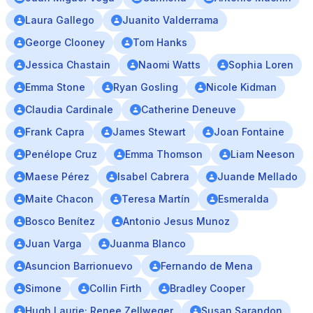
Laura Gallego
Juanito Valderrama
George Clooney
Tom Hanks
Jessica Chastain
Naomi Watts
Sophia Loren
Emma Stone
Ryan Gosling
Nicole Kidman
Claudia Cardinale
Catherine Deneuve
Frank Capra
James Stewart
Joan Fontaine
Penélope Cruz
Emma Thomson
Liam Neeson
Maese Pérez
Isabel Cabrera
Juande Mellado
Maite Chacon
Teresa Martín
Esmeralda
Bosco Benítez
Antonio Jesus Munoz
Juan Varga
Juanma Blanco
Asuncion Barrionuevo
Fernando de Mena
Simone
Collin Firth
Bradley Cooper
Hugh Laurie; Renee Zellweger
Susan Sarandon