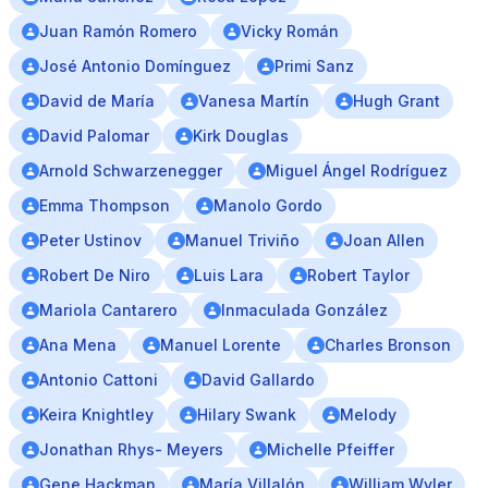
Juan Ramón Romero
Vicky Román
José Antonio Domínguez
Primi Sanz
David de María
Vanesa Martín
Hugh Grant
David Palomar
Kirk Douglas
Arnold Schwarzenegger
Miguel Ángel Rodríguez
Emma Thompson
Manolo Gordo
Peter Ustinov
Manuel Triviño
Joan Allen
Robert De Niro
Luis Lara
Robert Taylor
Mariola Cantarero
Inmaculada González
Ana Mena
Manuel Lorente
Charles Bronson
Antonio Cattoni
David Gallardo
Keira Knightley
Hilary Swank
Melody
Jonathan Rhys- Meyers
Michelle Pfeiffer
Gene Hackman
María Villalón
William Wyler