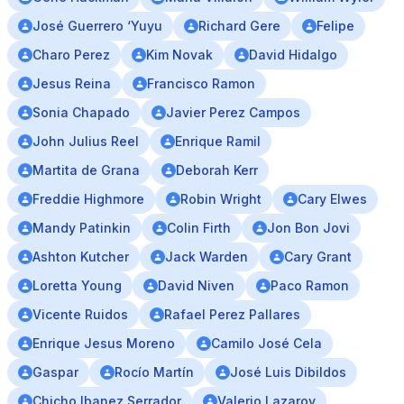
José Guerrero ‘Yuyu
Richard Gere
Felipe
Charo Perez
Kim Novak
David Hidalgo
Jesus Reina
Francisco Ramon
Sonia Chapado
Javier Perez Campos
John Julius Reel
Enrique Ramil
Martita de Grana
Deborah Kerr
Freddie Highmore
Robin Wright
Cary Elwes
Mandy Patinkin
Colin Firth
Jon Bon Jovi
Ashton Kutcher
Jack Warden
Cary Grant
Loretta Young
David Niven
Paco Ramon
Vicente Ruidos
Rafael Perez Pallares
Enrique Jesus Moreno
Camilo José Cela
Gaspar
Rocío Martín
José Luis Dibildos
Chicho Ibanez Serrador
Valerio Lazarov