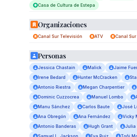
Casa de Cultura de Estepa
Organizaciones
Canal Sur Televisión
ATV
Canal Sur
Personas
Jessica Chastain
Malick
Jaime Fue
Irene Bedard
Hunter McCracken
Sta
Antonio Riestra
Megan Charpentier
Dominic Cuzzocrea
Manuel Lombo
Manu Sánchez
Carlos Baute
José L
Ana Obregón
Ana Fernández
Vicky 
Antonio Banderas
Hugh Grant
Julia
Samuel L. Jackson
Eva Ruiz
Toñi M