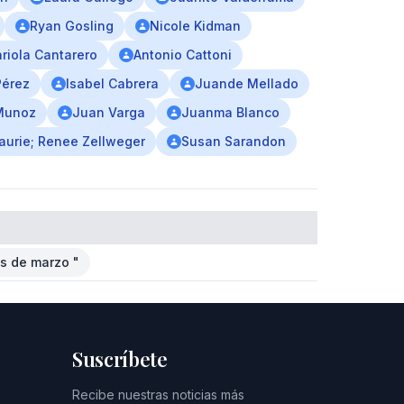
Ryan Gosling
Nicole Kidman
riola Cantarero
Antonio Cattoni
érez
Isabel Cabrera
Juande Mellado
Munoz
Juan Varga
Juanma Blanco
aurie; Renee Zellweger
Susan Sarandon
us de marzo "
Suscríbete
Recibe nuestras noticias más