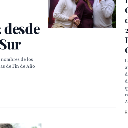
 desde
 Sur
 nombres de los
L
as de Fin de Año
a
d
d
q
c
A
R