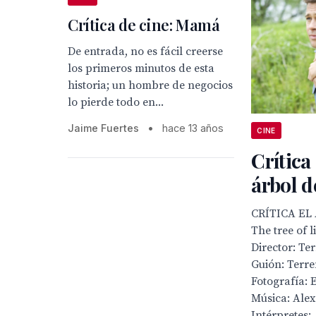
Crítica de cine: Mamá
De entrada, no es fácil creerse
los primeros minutos de esta
historia; un hombre de negocios
lo pierde todo en...
Jaime Fuertes
•
hace 13 años
CINE
Crítica
árbol d
CRÍTICA EL
The tree of l
Director: Te
Guión: Terr
Fotografía:
Música: Ale
Intérpretes:..