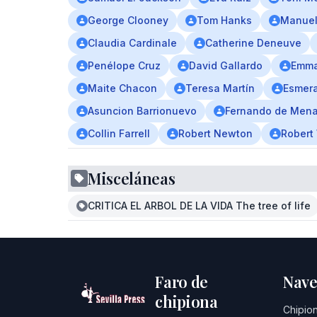
George Clooney
Tom Hanks
Manuel
Claudia Cardinale
Catherine Deneuve
Penélope Cruz
David Gallardo
Emma
Maite Chacon
Teresa Martín
Esmer
Asuncion Barrionuevo
Fernando de Men
Collin Farrell
Robert Newton
Robert
Misceláneas
CRITICA EL ARBOL DE LA VIDA The tree of life
Faro de
Nave
chipiona
Chipio