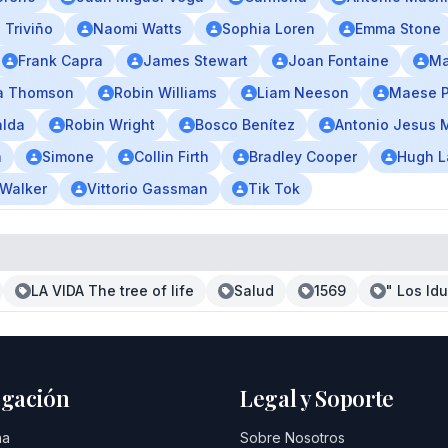
 Triviño
Naomi Watts
Sophia Loren
Emma Stone
Frank Capra
James Stewart
Joan Fontaine
Ma
 Thomson
Robin Williams
Liam Neeson
Maese P
alda
Robin Wright
Bosco Benítez
Antonio Jesus 
a
Simone
Collin Firth
Bradley Cooper
Hugh L
 Walker
Vittorio Gassman
Tik Tok
LA VIDA The tree of life
Salud
1569
" Los Id
gación
Legal y Soporte
na
Sobre Nosotros