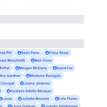
rad Pitt
Sean Penn
Fiona Shaw
bara Muschietti
Neil Cross
Moffat
Morgan McGarry
David Fox
Ava Gardner
Modesto Barragán
 Carvajal
Joana Jiménez
l
Gustavo Adolfo Bécquer
Lucas
Juliette Binoche
Lola Flores
ín
Laura Gallego
Juanito Valderrama