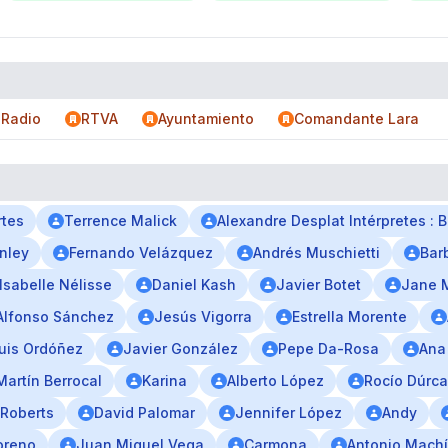
 Radio
RTVA
Ayuntamiento
Comandante Lara
rtes
Terrence Malick
Alexandre Desplat Intérpretes : B
nley
Fernando Velázquez
Andrés Muschietti
Bar
Isabelle Nélisse
Daniel Kash
Javier Botet
Jane 
Alfonso Sánchez
Jesús Vigorra
Estrella Morente
uis Ordóñez
Javier González
Pepe Da-Rosa
Ana
Martín Berrocal
Karina
Alberto López
Rocío Dúrca
 Roberts
David Palomar
Jennifer López
Andy
oreno
Juan Miguel Vega
Carmona
Antonio Mach