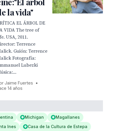
cine:"El árbol
de la vida"
RÍTICA EL ÁRBOL DE
A VIDA The tree of
ife. USA, 2011.
irector: Terrence
alick. Guión: Terrence
alick Fotografía:
mmanuel Lubezki
úsica:...
or Jaime Fuertes
•
ace 14 años
entina
Michigan
Magallanes
nta Ines
Casa de la Cultura de Estepa