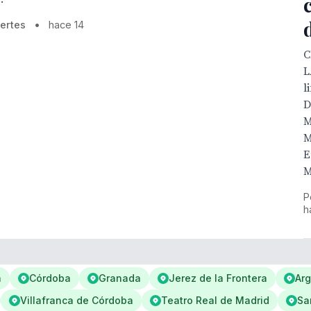
ertes
•
hace 14
C
L
l
D
M
M
E
M
P
h
a
Córdoba
Granada
Jerez de la Frontera
Arg
Villafranca de Córdoba
Teatro Real de Madrid
Sa