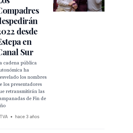
Compadres
despedirán
2022 desde
Estepa en
Canal Sur
a cadena pública
utonómica ha
esvelado los nombres
e los presentadores
ue retransmitirán las
ampanadas de Fin de
ño
TVA
•
hace 3 años