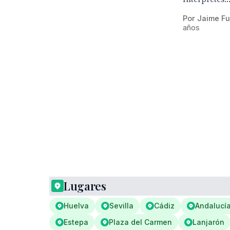
Por Jaime Fu
años
Lugares
Huelva
Sevilla
Cádiz
Andalucí
Estepa
Plaza del Carmen
Lanjarón