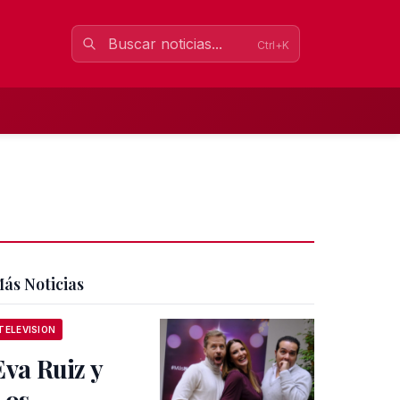
Ctrl+K
ás Noticias
TELEVISION
Eva Ruiz y
Los