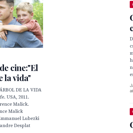
D
c
m
h
 de cine:"El
n
e
e la vida"
J
 ÁRBOL DE LA VIDA
a
ife. USA, 2011.
rrence Malick.
ence Malick
 Emmanuel Lubezki
xandre Desplat
.