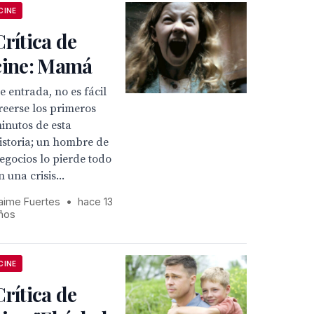
CINE
Crítica de
cine: Mamá
e entrada, no es fácil
reerse los primeros
inutos de esta
istoria; un hombre de
egocios lo pierde todo
n una crisis...
aime Fuertes
•
hace 13
ños
CINE
Crítica de