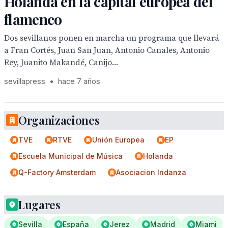
Holanda en la capital europea del
flamenco
Dos sevillanos ponen en marcha un programa que llevará
a Fran Cortés, Juan San Juan, Antonio Canales, Antonio
Rey, Juanito Makandé, Canijo...
sevillapress
•
hace 7 años
Organizaciones
TVE
RTVE
Unión Europea
EP
Escuela Municipal de Música
Holanda
Q-Factory Amsterdam
Asociacion Indanza
Lugares
Sevilla
España
Jerez
Madrid
Miami