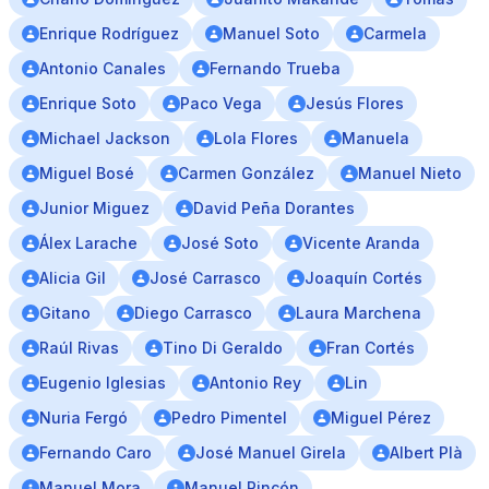
Enrique Rodríguez
Manuel Soto
Carmela
Antonio Canales
Fernando Trueba
Enrique Soto
Paco Vega
Jesús Flores
Michael Jackson
Lola Flores
Manuela
Miguel Bosé
Carmen González
Manuel Nieto
Junior Miguez
David Peña Dorantes
Álex Larache
José Soto
Vicente Aranda
Alicia Gil
José Carrasco
Joaquín Cortés
Gitano
Diego Carrasco
Laura Marchena
Raúl Rivas
Tino Di Geraldo
Fran Cortés
Eugenio Iglesias
Antonio Rey
Lin
Nuria Fergó
Pedro Pimentel
Miguel Pérez
Fernando Caro
José Manuel Girela
Albert Plà
Manuel Mora
Manuel Rincón