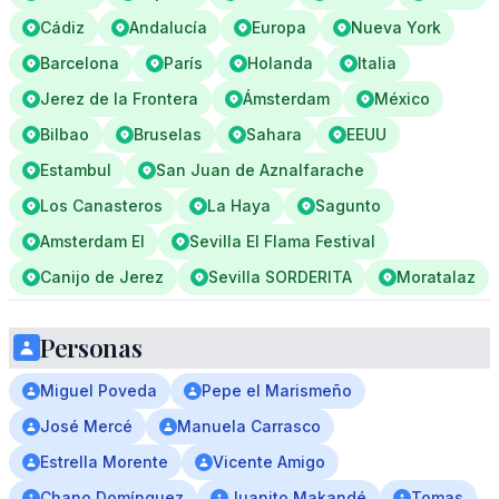
Cádiz
Andalucía
Europa
Nueva York
Barcelona
París
Holanda
Italia
Jerez de la Frontera
Ámsterdam
México
Bilbao
Bruselas
Sahara
EEUU
Estambul
San Juan de Aznalfarache
Los Canasteros
La Haya
Sagunto
Amsterdam El
Sevilla El Flama Festival
Canijo de Jerez
Sevilla SORDERITA
Moratalaz
Personas
Miguel Poveda
Pepe el Marismeño
José Mercé
Manuela Carrasco
Estrella Morente
Vicente Amigo
Chano Domínguez
Juanito Makandé
Tomas