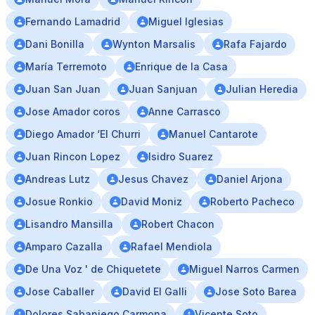
Fernando Lamadrid
Miguel Iglesias
Dani Bonilla
Wynton Marsalis
Rafa Fajardo
María Terremoto
Enrique de la Casa
Juan San Juan
Juan Sanjuan
Julian Heredia
Jose Amador coros
Anne Carrasco
Diego Amador ‘El Churri
Manuel Cantarote
Juan Rincon Lopez
Isidro Suarez
Andreas Lutz
Jesus Chavez
Daniel Arjona
Josue Ronkio
David Moniz
Roberto Pacheco
Lisandro Mansilla
Robert Chacon
Amparo Cazalla
Rafael Mendiola
De Una Voz ' de Chiquetete
Miguel Narros Carmen
Jose Caballer
David El Galli
Jose Soto Barea
Dolores Sabaniego Carmona
Vicente Soto