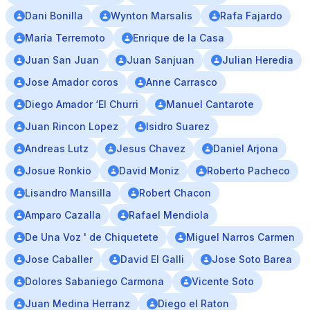
Dani Bonilla
Wynton Marsalis
Rafa Fajardo
María Terremoto
Enrique de la Casa
Juan San Juan
Juan Sanjuan
Julian Heredia
Jose Amador coros
Anne Carrasco
Diego Amador ‘El Churri
Manuel Cantarote
Juan Rincon Lopez
Isidro Suarez
Andreas Lutz
Jesus Chavez
Daniel Arjona
Josue Ronkio
David Moniz
Roberto Pacheco
Lisandro Mansilla
Robert Chacon
Amparo Cazalla
Rafael Mendiola
De Una Voz ' de Chiquetete
Miguel Narros Carmen
Jose Caballer
David El Galli
Jose Soto Barea
Dolores Sabaniego Carmona
Vicente Soto
Juan Medina Herranz
Diego el Raton