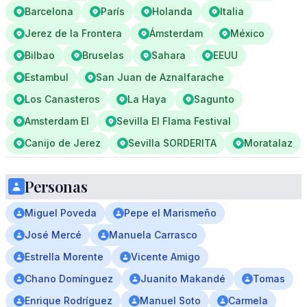
Barcelona
París
Holanda
Italia
Jerez de la Frontera
Ámsterdam
México
Bilbao
Bruselas
Sahara
EEUU
Estambul
San Juan de Aznalfarache
Los Canasteros
La Haya
Sagunto
Amsterdam El
Sevilla El Flama Festival
Canijo de Jerez
Sevilla SORDERITA
Moratalaz
Personas
Miguel Poveda
Pepe el Marismeño
José Mercé
Manuela Carrasco
Estrella Morente
Vicente Amigo
Chano Domínguez
Juanito Makandé
Tomas
Enrique Rodríguez
Manuel Soto
Carmela