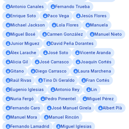
Antonio Canales
Fernando Trueba
Enrique Soto
Paco Vega
Jesús Flores
Michael Jackson
Lola Flores
Manuela
Miguel Bosé
Carmen González
Manuel Nieto
Junior Miguez
David Peña Dorantes
Álex Larache
José Soto
Vicente Aranda
Alicia Gil
José Carrasco
Joaquín Cortés
Gitano
Diego Carrasco
Laura Marchena
Raúl Rivas
Tino Di Geraldo
Fran Cortés
Eugenio Iglesias
Antonio Rey
Lin
Nuria Fergó
Pedro Pimentel
Miguel Pérez
Fernando Caro
José Manuel Girela
Albert Plà
Manuel Mora
Manuel Rincón
Fernando Lamadrid
Miguel Iglesias