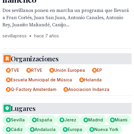
Dos sevillanos ponen en marcha un programa que llevará
a Fran Cortés, Juan San Juan, Antonio Canales, Antonio
Rey, Juanito Makandé, Canijo...
sevillapress
•
hace 7 años
Organizaciones
TVE
RTVE
Unión Europea
EP
Escuela Municipal de Música
Holanda
Q-Factory Amsterdam
Asociacion Indanza
Lugares
Sevilla
España
Jerez
Madrid
Miami
Cádiz
Andalucía
Europa
Nueva York