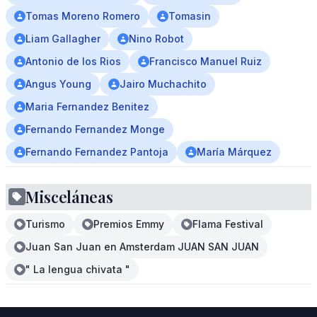
Tomas Moreno Romero
Tomasin
Liam Gallagher
Nino Robot
Antonio de los Rios
Francisco Manuel Ruiz
Angus Young
Jairo Muchachito
Maria Fernandez Benitez
Fernando Fernandez Monge
Fernando Fernandez Pantoja
María Márquez
Misceláneas
Turismo
Premios Emmy
Flama Festival
Juan San Juan en Amsterdam JUAN SAN JUAN
" La lengua chivata "