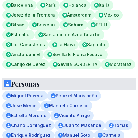
Barcelona
París
Holanda
Italia
Jerez de la Frontera
Ámsterdam
México
Bilbao
Bruselas
Sahara
EEUU
Estambul
San Juan de Aznalfarache
Los Canasteros
La Haya
Sagunto
Amsterdam El
Sevilla El Flama Festival
Canijo de Jerez
Sevilla SORDERITA
Moratalaz
Personas
Miguel Poveda
Pepe el Marismeño
José Mercé
Manuela Carrasco
Estrella Morente
Vicente Amigo
Chano Domínguez
Juanito Makandé
Tomas
Enrique Rodríguez
Manuel Soto
Carmela