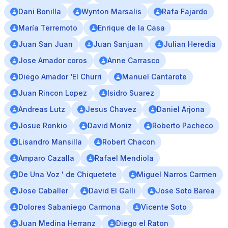
Dani Bonilla
Wynton Marsalis
Rafa Fajardo
María Terremoto
Enrique de la Casa
Juan San Juan
Juan Sanjuan
Julian Heredia
Jose Amador coros
Anne Carrasco
Diego Amador ‘El Churri
Manuel Cantarote
Juan Rincon Lopez
Isidro Suarez
Andreas Lutz
Jesus Chavez
Daniel Arjona
Josue Ronkio
David Moniz
Roberto Pacheco
Lisandro Mansilla
Robert Chacon
Amparo Cazalla
Rafael Mendiola
De Una Voz ' de Chiquetete
Miguel Narros Carmen
Jose Caballer
David El Galli
Jose Soto Barea
Dolores Sabaniego Carmona
Vicente Soto
Juan Medina Herranz
Diego el Raton