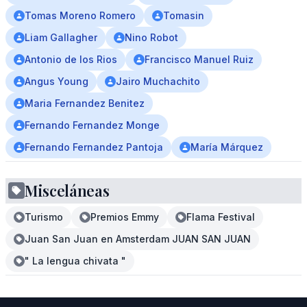
Tomas Moreno Romero
Tomasin
Liam Gallagher
Nino Robot
Antonio de los Rios
Francisco Manuel Ruiz
Angus Young
Jairo Muchachito
Maria Fernandez Benitez
Fernando Fernandez Monge
Fernando Fernandez Pantoja
María Márquez
Misceláneas
Turismo
Premios Emmy
Flama Festival
Juan San Juan en Amsterdam JUAN SAN JUAN
" La lengua chivata "