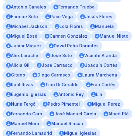
Antonio Canales
Fernando Trueba
Enrique Soto
Paco Vega
Jesús Flores
Michael Jackson
Lola Flores
Manuela
Miguel Bosé
Carmen González
Manuel Nieto
Junior Miguez
David Peña Dorantes
Álex Larache
José Soto
Vicente Aranda
Alicia Gil
José Carrasco
Joaquín Cortés
Gitano
Diego Carrasco
Laura Marchena
Raúl Rivas
Tino Di Geraldo
Fran Cortés
Eugenio Iglesias
Antonio Rey
Lin
Nuria Fergó
Pedro Pimentel
Miguel Pérez
Fernando Caro
José Manuel Girela
Albert Plà
Manuel Mora
Manuel Rincón
Fernando Lamadrid
Miguel Iglesias