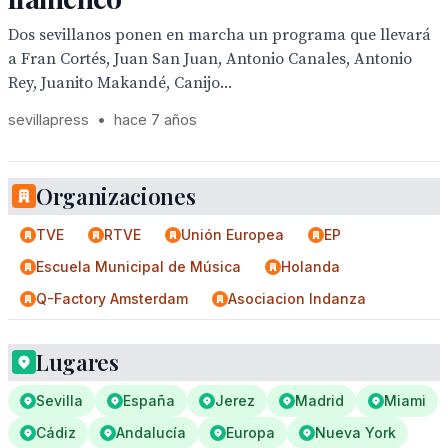
Dos sevillanos ponen en marcha un programa que llevará
a Fran Cortés, Juan San Juan, Antonio Canales, Antonio
Rey, Juanito Makandé, Canijo...
sevillapress
•
hace 7 años
Organizaciones
TVE
RTVE
Unión Europea
EP
Escuela Municipal de Música
Holanda
Q-Factory Amsterdam
Asociacion Indanza
Lugares
Sevilla
España
Jerez
Madrid
Miami
Cádiz
Andalucía
Europa
Nueva York