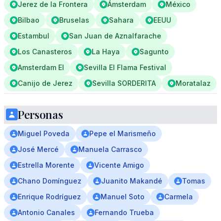
Jerez de la Frontera
Ámsterdam
México
Bilbao
Bruselas
Sahara
EEUU
Estambul
San Juan de Aznalfarache
Los Canasteros
La Haya
Sagunto
Amsterdam El
Sevilla El Flama Festival
Canijo de Jerez
Sevilla SORDERITA
Moratalaz
Personas
Miguel Poveda
Pepe el Marismeño
José Mercé
Manuela Carrasco
Estrella Morente
Vicente Amigo
Chano Domínguez
Juanito Makandé
Tomas
Enrique Rodríguez
Manuel Soto
Carmela
Antonio Canales
Fernando Trueba