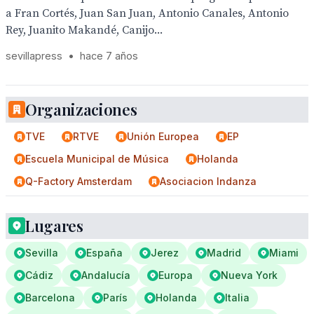
a Fran Cortés, Juan San Juan, Antonio Canales, Antonio
Rey, Juanito Makandé, Canijo...
sevillapress
•
hace 7 años
Organizaciones
TVE
RTVE
Unión Europea
EP
Escuela Municipal de Música
Holanda
Q-Factory Amsterdam
Asociacion Indanza
Lugares
Sevilla
España
Jerez
Madrid
Miami
Cádiz
Andalucía
Europa
Nueva York
Barcelona
París
Holanda
Italia