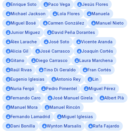
Enrique Soto
Paco Vega
Jesús Flores
Michael Jackson
Lola Flores
Manuela
Miguel Bosé
Carmen González
Manuel Nieto
Junior Miguez
David Peña Dorantes
Álex Larache
José Soto
Vicente Aranda
Alicia Gil
José Carrasco
Joaquín Cortés
Gitano
Diego Carrasco
Laura Marchena
Raúl Rivas
Tino Di Geraldo
Fran Cortés
Eugenio Iglesias
Antonio Rey
Lin
Nuria Fergó
Pedro Pimentel
Miguel Pérez
Fernando Caro
José Manuel Girela
Albert Plà
Manuel Mora
Manuel Rincón
Fernando Lamadrid
Miguel Iglesias
Dani Bonilla
Wynton Marsalis
Rafa Fajardo