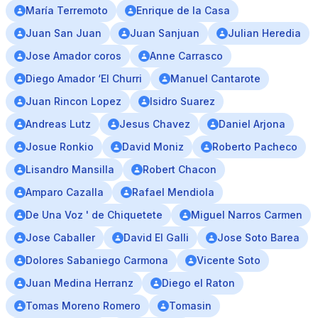
María Terremoto
Enrique de la Casa
Juan San Juan
Juan Sanjuan
Julian Heredia
Jose Amador coros
Anne Carrasco
Diego Amador ‘El Churri
Manuel Cantarote
Juan Rincon Lopez
Isidro Suarez
Andreas Lutz
Jesus Chavez
Daniel Arjona
Josue Ronkio
David Moniz
Roberto Pacheco
Lisandro Mansilla
Robert Chacon
Amparo Cazalla
Rafael Mendiola
De Una Voz ' de Chiquetete
Miguel Narros Carmen
Jose Caballer
David El Galli
Jose Soto Barea
Dolores Sabaniego Carmona
Vicente Soto
Juan Medina Herranz
Diego el Raton
Tomas Moreno Romero
Tomasin