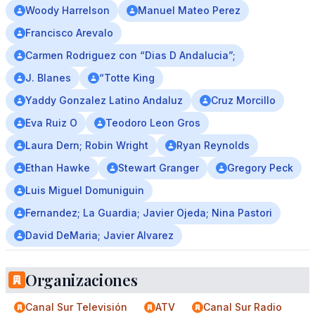
Woody Harrelson
Manuel Mateo Perez
Francisco Arevalo
Carmen Rodriguez con “Dias D Andalucia”;
J. Blanes
“Totte King
Yaddy Gonzalez Latino Andaluz
Cruz Morcillo
Eva Ruiz O
Teodoro Leon Gros
Laura Dern; Robin Wright
Ryan Reynolds
Ethan Hawke
Stewart Granger
Gregory Peck
Luis Miguel Domuniguin
Fernandez; La Guardia; Javier Ojeda; Nina Pastori
David DeMaria; Javier Alvarez
Organizaciones
Canal Sur Televisión
ATV
Canal Sur Radio