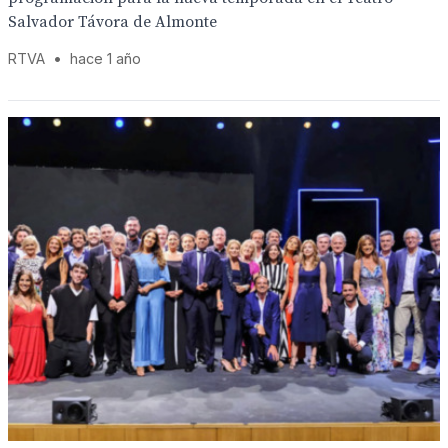
Salvador Távora de Almonte
RTVA
•
hace 1 año