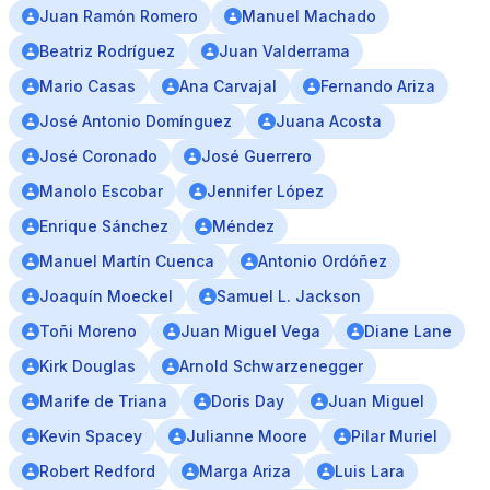
Juan Ramón Romero
Manuel Machado
Beatriz Rodríguez
Juan Valderrama
Mario Casas
Ana Carvajal
Fernando Ariza
José Antonio Domínguez
Juana Acosta
José Coronado
José Guerrero
Manolo Escobar
Jennifer López
Enrique Sánchez
Méndez
Manuel Martín Cuenca
Antonio Ordóñez
Joaquín Moeckel
Samuel L. Jackson
Toñi Moreno
Juan Miguel Vega
Diane Lane
Kirk Douglas
Arnold Schwarzenegger
Marife de Triana
Doris Day
Juan Miguel
Kevin Spacey
Julianne Moore
Pilar Muriel
Robert Redford
Marga Ariza
Luis Lara