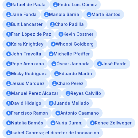
Rafael de Paula
Pedro Luis Gómez
Jane Fonda
Manolo Sarria
Marta Santos
Burt Lancaster
Charo Padilla
Fran López de Paz
Kevin Costner
Keira Knightley
Whoopi Goldberg
John Travolta
Michelle Pfeiffer
Pepe Arenzana
Óscar Jaenada
José Pardo
Micky Rodríguez
Eduardo Martín
Jesus Marquez
Charo Perez
Manuel Perez Alcazar
Reyes Calvillo
David Hidalgo
Juande Mellado
Francisco Ramon
Antonio Caamano
Natalia Barnés
Nuria Duran;
Renee Zellweger
Isabel Cabrera; el director de Innovacion