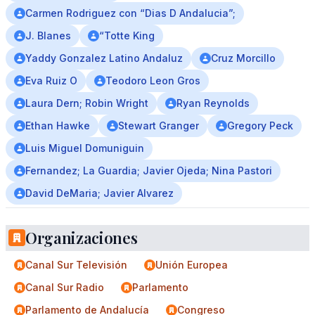
Carmen Rodriguez con “Dias D Andalucia”;
J. Blanes
“Totte King
Yaddy Gonzalez Latino Andaluz
Cruz Morcillo
Eva Ruiz O
Teodoro Leon Gros
Laura Dern; Robin Wright
Ryan Reynolds
Ethan Hawke
Stewart Granger
Gregory Peck
Luis Miguel Domuniguin
Fernandez; La Guardia; Javier Ojeda; Nina Pastori
David DeMaria; Javier Alvarez
Organizaciones
Canal Sur Televisión
Unión Europea
Canal Sur Radio
Parlamento
Parlamento de Andalucía
Congreso