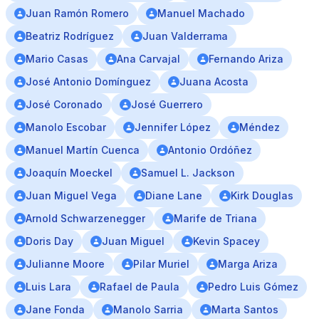
Juan Ramón Romero
Manuel Machado
Beatriz Rodríguez
Juan Valderrama
Mario Casas
Ana Carvajal
Fernando Ariza
José Antonio Domínguez
Juana Acosta
José Coronado
José Guerrero
Manolo Escobar
Jennifer López
Méndez
Manuel Martín Cuenca
Antonio Ordóñez
Joaquín Moeckel
Samuel L. Jackson
Juan Miguel Vega
Diane Lane
Kirk Douglas
Arnold Schwarzenegger
Marife de Triana
Doris Day
Juan Miguel
Kevin Spacey
Julianne Moore
Pilar Muriel
Marga Ariza
Luis Lara
Rafael de Paula
Pedro Luis Gómez
Jane Fonda
Manolo Sarria
Marta Santos