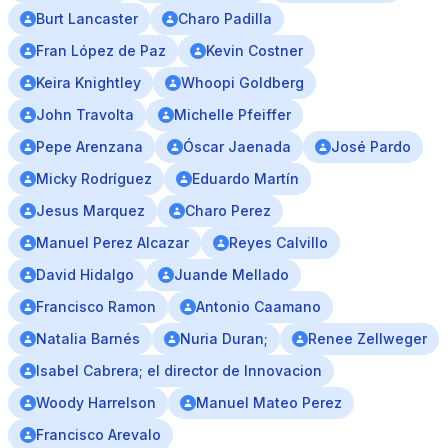
Burt Lancaster
Charo Padilla
Fran López de Paz
Kevin Costner
Keira Knightley
Whoopi Goldberg
John Travolta
Michelle Pfeiffer
Pepe Arenzana
Óscar Jaenada
José Pardo
Micky Rodríguez
Eduardo Martín
Jesus Marquez
Charo Perez
Manuel Perez Alcazar
Reyes Calvillo
David Hidalgo
Juande Mellado
Francisco Ramon
Antonio Caamano
Natalia Barnés
Nuria Duran;
Renee Zellweger
Isabel Cabrera; el director de Innovacion
Woody Harrelson
Manuel Mateo Perez
Francisco Arevalo