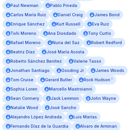
Paul Newman
Pablo Pineda
Carlos María Ruiz
Daniel Craig
James Bond
Enrique Sánchez
Kurt Russell
Eva Ruiz
Toñi Moreno
Ana Diosdado
Tony Curtis
Rafael Moreno
Nuria del Saz
Robert Redford
Beatriz Díaz
José María Acosta
Roberto Sánchez Benítez
Valerie Tasso
Jonathan Santiago
Gooding Jr
James Woods
Tom Cruise
Gerard Butler
Rock Hudson '
Sophia Loren
Marcello Mastroianni
Sean Connery
Jack Lemmon
John Wayne
Natalie Wood
José Sancho
Alejandro López Andrada
Luis Marías
Fernando Díaz de la Guardia
Alvaro de Arminan