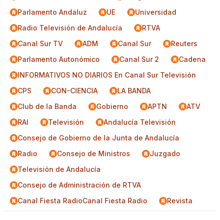
Parlamento Andaluz
UE
Universidad
Radio Televisión de Andalucía
RTVA
Canal Sur TV
ADM
Canal Sur
Reuters
Parlamento Autonómico
Canal Sur 2
Cadena
INFORMATIVOS NO DIARIOS En Canal Sur Televisión
CPS
CON-CIENCIA
LA BANDA
Club de la Banda
Gobierno
APTN
ATV
RAI
Televisión
Andalucía Televisión
Consejo de Gobierno de la Junta de Andalucía
Radio
Consejo de Ministros
Juzgado
Televisión de Andalucía
Consejo de Administración de RTVA
Canal Fiesta RadioCanal Fiesta Radio
Revista