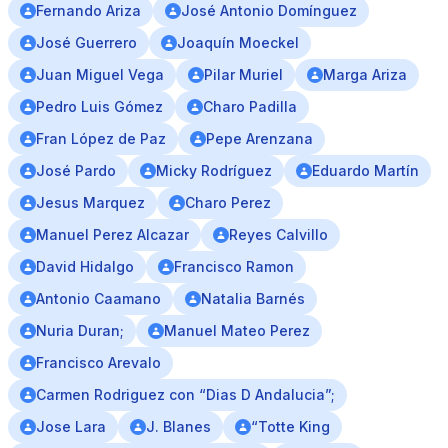
Fernando Ariza
José Antonio Domínguez
José Guerrero
Joaquín Moeckel
Juan Miguel Vega
Pilar Muriel
Marga Ariza
Pedro Luis Gómez
Charo Padilla
Fran López de Paz
Pepe Arenzana
José Pardo
Micky Rodríguez
Eduardo Martín
Jesus Marquez
Charo Perez
Manuel Perez Alcazar
Reyes Calvillo
David Hidalgo
Francisco Ramon
Antonio Caamano
Natalia Barnés
Nuria Duran;
Manuel Mateo Perez
Francisco Arevalo
Carmen Rodriguez con “Dias D Andalucia”;
Jose Lara
J. Blanes
“Totte King