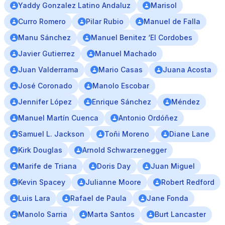
Yaddy Gonzalez Latino Andaluz
Marisol
Curro Romero
Pilar Rubio
Manuel de Falla
Manu Sánchez
Manuel Benitez ‘El Cordobes
Javier Gutierrez
Manuel Machado
Juan Valderrama
Mario Casas
Juana Acosta
José Coronado
Manolo Escobar
Jennifer López
Enrique Sánchez
Méndez
Manuel Martín Cuenca
Antonio Ordóñez
Samuel L. Jackson
Toñi Moreno
Diane Lane
Kirk Douglas
Arnold Schwarzenegger
Marife de Triana
Doris Day
Juan Miguel
Kevin Spacey
Julianne Moore
Robert Redford
Luis Lara
Rafael de Paula
Jane Fonda
Manolo Sarria
Marta Santos
Burt Lancaster