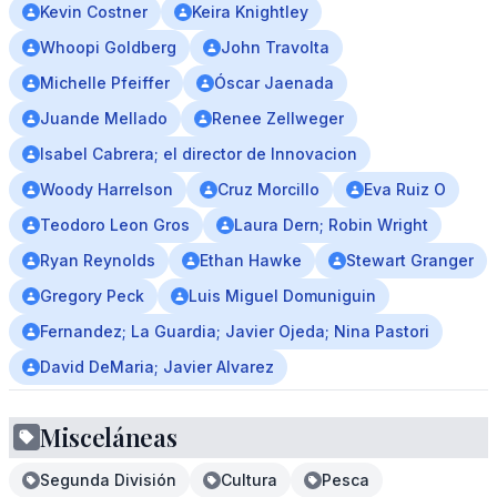
Kevin Costner
Keira Knightley
Whoopi Goldberg
John Travolta
Michelle Pfeiffer
Óscar Jaenada
Juande Mellado
Renee Zellweger
Isabel Cabrera; el director de Innovacion
Woody Harrelson
Cruz Morcillo
Eva Ruiz O
Teodoro Leon Gros
Laura Dern; Robin Wright
Ryan Reynolds
Ethan Hawke
Stewart Granger
Gregory Peck
Luis Miguel Domuniguin
Fernandez; La Guardia; Javier Ojeda; Nina Pastori
David DeMaria; Javier Alvarez
Misceláneas
Segunda División
Cultura
Pesca